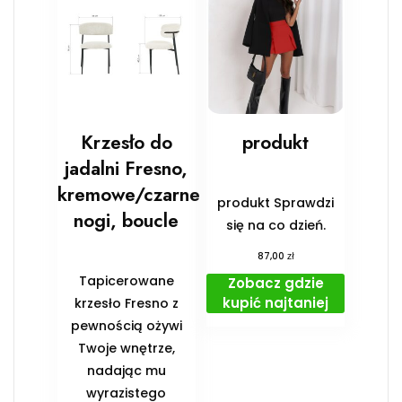
Krzesło do
produkt
jadalni Fresno,
kremowe/czarne
produkt Sprawdzi
nogi, boucle
się na co dzień.
zł
87,00
Tapicerowane
Zobacz gdzie
kupić najtaniej
krzesło Fresno z
pewnością ożywi
Twoje wnętrze,
nadając mu
wyrazistego