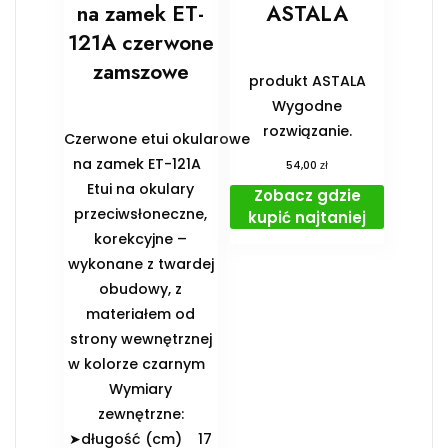
na zamek ET-
ASTALA
121A czerwone
zamszowe
produkt ASTALA
Wygodne
rozwiązanie.
Czerwone etui okularowe
na zamek ET-121A
zł
54,00
Etui na okulary
Zobacz gdzie
przeciwsłoneczne,
kupić najtaniej
korekcyjne –
wykonane z twardej
obudowy, z
materiałem od
strony wewnętrznej
w kolorze czarnym
️Wymiary
zewnętrzne:
➤długość (cm) 17