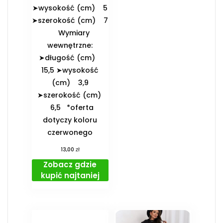
➤wysokość (cm) 5
➤szerokość (cm) 7
️Wymiary
wewnętrzne:
➤długość (cm)
15,5 ➤wysokość
(cm) 3,9
➤szerokość (cm)
6,5 *oferta
dotyczy koloru
czerwonego
zł
13,00
Zobacz gdzie
kupić najtaniej