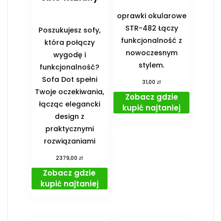
oprawki okularowe
STR-482 Łączy
Poszukujesz sofy,
funkcjonalność z
która połączy
nowoczesnym
wygodę i
stylem.
funkcjonalność?
Sofa Dot spełni
zł
31,00
Twoje oczekiwania,
Zobacz gdzie
łącząc elegancki
kupić najtaniej
design z
praktycznymi
rozwiązaniami
zł
2379,00
Zobacz gdzie
kupić najtaniej