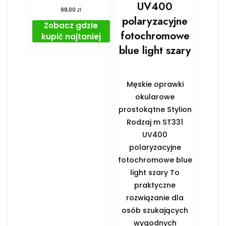
UV400
zł
98,00
polaryzacyjne
Zobacz gdzie
fotochromowe
kupić najtaniej
blue light szary
Męskie oprawki
okularowe
prostokątne Stylion
Rodzaj m ST331
UV400
polaryzacyjne
fotochromowe blue
light szary To
praktyczne
rozwiązanie dla
osób szukających
wygodnych