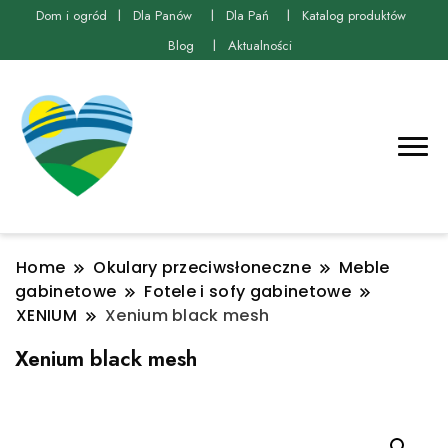
Dom i ogród
Dla Panów
Dla Pań
Katalog produktów
Blog
Aktualności
Home
Okulary przeciwsłoneczne
Meble
gabinetowe
Fotele i sofy gabinetowe
XENIUM
Xenium black mesh
Xenium black mesh