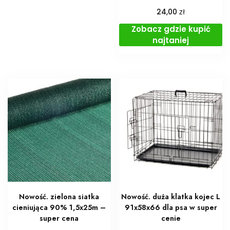
zł
24,00
Zobacz gdzie kupić
najtaniej
Nowość. zielona siatka
Nowość. duża klatka kojec L
cieniująca 90% 1,5x25m –
91x58x66 dla psa w super
super cena
cenie