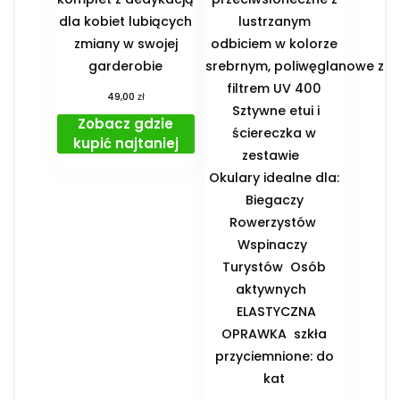
dla kobiet lubiących
lustrzanym
zmiany w swojej
odbiciem w kolorze
garderobie
srebrnym, poliwęglanowe z
filtrem UV 400
zł
49,00
Sztywne etui i
Zobacz gdzie
ściereczka w
kupić najtaniej
zestawie
️Okulary idealne dla:
️ Biegaczy ️
Rowerzystów ️
Wspinaczy ️
Turystów ️ Osób
aktywnych
️ ELASTYCZNA
OPRAWKA ️ szkła
przyciemnione: do
kat