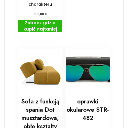
charakteru
zł
359,00
Zobacz gdzie
kupić najtaniej
Sofa z funkcją
oprawki
spania Dot
okularowe STR-
musztardowa,
482
obłe kształty