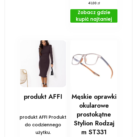
zł
41,00
Zobacz gdzie
kupić najtaniej
produkt AFFI
Męskie oprawki
okularowe
prostokątne
produkt AFFI Produkt
Stylion Rodzaj
do codziennego
m ST331
użytku.