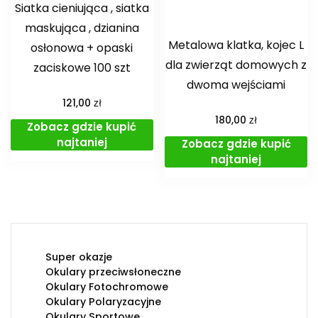
Siatka cieniująca , siatka
maskująca , dzianina
Metalowa klatka, kojec L
osłonowa + opaski
dla zwierząt domowych z
zaciskowe 100 szt
dwoma wejściami
zł
121,00
zł
180,00
Zobacz gdzie kupić
najtaniej
Zobacz gdzie kupić
najtaniej
Super okazje
Okulary przeciwsłoneczne
Okulary Fotochromowe
Okulary Polaryzacyjne
Okulary Sportowe