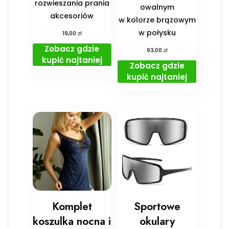
rozwieszania prania
owalnym
akcesoriów
w kolorze brązowym
w połysku
zł
19,00
Zobacz gdzie
zł
93,00
kupić najtaniej
Zobacz gdzie
kupić najtaniej
Komplet
Sportowe
koszulka nocna i
okulary