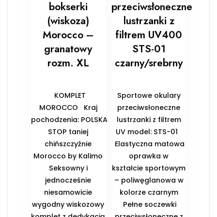
bokserki
przeciwsłoneczne
(wiskoza)
lustrzanki z
Morocco –
filtrem UV400
granatowy
STS-01
rozm. XL
czarny/srebrny
KOMPLET
Sportowe okulary
MOROCCO Kraj
przeciwsłoneczne
pochodzenia: POLSKA
lustrzanki z filtrem
STOP taniej
UV model: STS-01
chińszczyźnie
Elastyczna matowa
Morocco by Kalimo
oprawka w
Seksowny i
kształcie sportowym
jednocześnie
– poliwęglanowa w
niesamowicie
kolorze czarnym
wygodny wiskozowy
Pełne soczewki
komplet z dedykacją
przeciwsłoneczne z