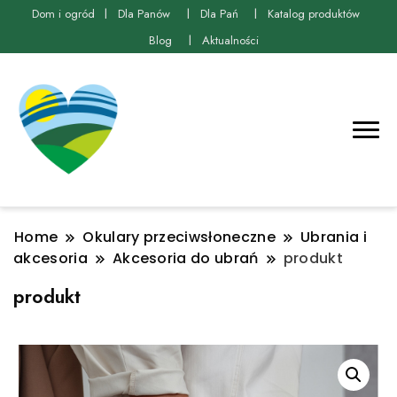
Dom i ogród
Dla Panów
Dla Pań
Katalog produktów
Blog
Aktualności
Home
Okulary przeciwsłoneczne
Ubrania i
akcesoria
Akcesoria do ubrań
produkt
produkt