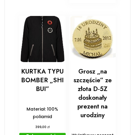
KURTKA TYPU
Grosz „na
BOMBER „SHI
szczęście” ze
BUI”
złota D-5Z
doskonały
prezent na
Materiał: 100%
urodziny
poliamid
zł
399,00