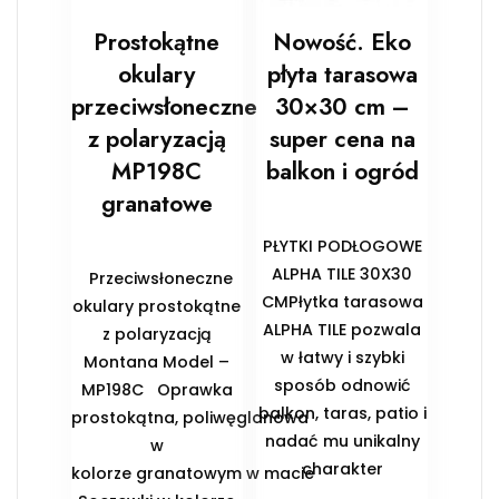
Prostokątne
Nowość. Eko
okulary
płyta tarasowa
przeciwsłoneczne
30×30 cm –
z polaryzacją
super cena na
MP198C
balkon i ogród
granatowe
PŁYTKI PODŁOGOWE
ALPHA TILE 30X30
Przeciwsłoneczne
CMPłytka tarasowa
okulary prostokątne
ALPHA TILE pozwala
z polaryzacją
w łatwy i szybki
Montana Model –
sposób odnowić
MP198C Oprawka
balkon, taras, patio i
prostokątna, poliwęglanowa
nadać mu unikalny
w
charakter
kolorze granatowym w macie