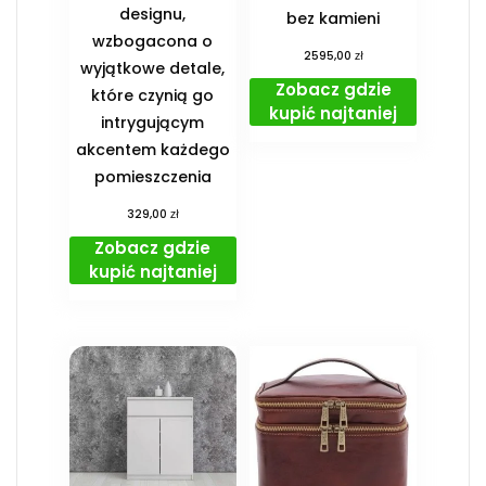
designu,
bez kamieni
wzbogacona o
zł
2595,00
wyjątkowe detale,
Zobacz gdzie
które czynią go
kupić najtaniej
intrygującym
akcentem każdego
pomieszczenia
zł
329,00
Zobacz gdzie
kupić najtaniej