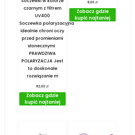
Soczewki w kolorze
zł
8,00
czarnym z filtrem
Zobacz gdzie
UV400
kupić najtaniej
Soczewka polaryzacyjna
idealnie chroni oczy
przed promieniami
słonecznymi
PRAWDZIWA
POLARYZACJA Jest
to doskonałe
rozwiązanie m
zł
82,00
Zobacz gdzie
kupić najtaniej