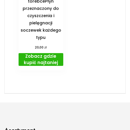
torebcePłyn
przeznaczony do
czyszczenia i
pielęgnacji
soczewek każdego
typu
zł
20,00
Zobacz gdzie
kupić najtaniej