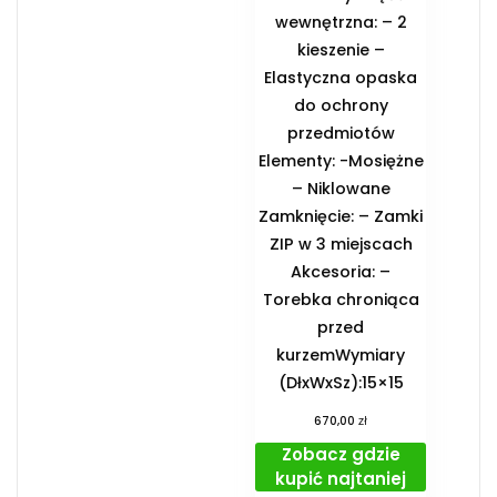
wewnętrzna: – 2
kieszenie –
Elastyczna opaska
do ochrony
przedmiotów
Elementy: -Mosiężne
– Niklowane
Zamknięcie: – Zamki
ZIP w 3 miejscach
Akcesoria: –
Torebka chroniąca
przed
kurzemWymiary
(DłxWxSz):15×15
zł
670,00
Zobacz gdzie
kupić najtaniej