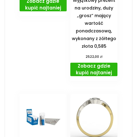
Wyjątkowy prezent
Zobacz gdzie
kupić najtaniej
na urodziny, duży
„grosz” mający
wartość
ponadczasową,
wykonany z żółtego
złota 0,585
zł
2522,00
Zobacz gdzie
kupić najtaniej