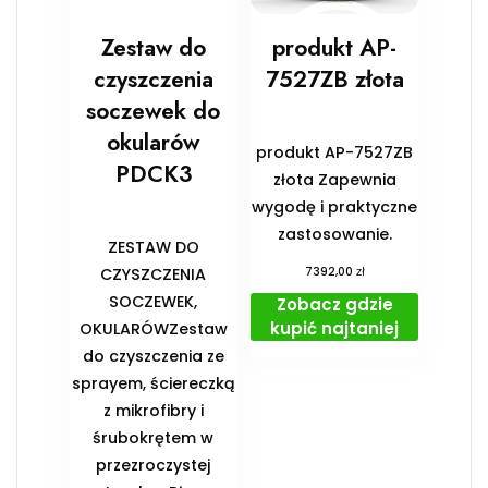
Zestaw do
produkt AP-
czyszczenia
7527ZB złota
soczewek do
okularów
produkt AP-7527ZB
PDCK3
złota Zapewnia
wygodę i praktyczne
zastosowanie.
ZESTAW DO
zł
CZYSZCZENIA
7392,00
SOCZEWEK,
Zobacz gdzie
kupić najtaniej
OKULARÓWZestaw
do czyszczenia ze
sprayem, ściereczką
z mikrofibry i
śrubokrętem w
przezroczystej