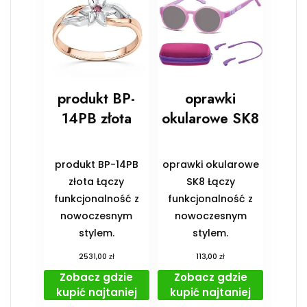
produkt BP-
oprawki
14PB złota
okularowe SK8
produkt BP-14PB
oprawki okularowe
złota Łączy
SK8 Łączy
funkcjonalność z
funkcjonalność z
nowoczesnym
nowoczesnym
stylem.
stylem.
zł
zł
2531,00
113,00
Zobacz gdzie
Zobacz gdzie
kupić najtaniej
kupić najtaniej