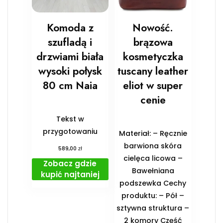
Komoda z
Nowość.
szufladą i
brązowa
drzwiami biała
kosmetyczka
wysoki połysk
tuscany leather
80 cm Naia
eliot w super
cenie
Tekst w
przygotowaniu
Materiał: – Ręcznie
barwiona skóra
zł
589,00
cielęca licowa –
Zobacz gdzie
Bawełniana
kupić najtaniej
podszewka Cechy
produktu: – Pół –
sztywna struktura –
2 komory Część