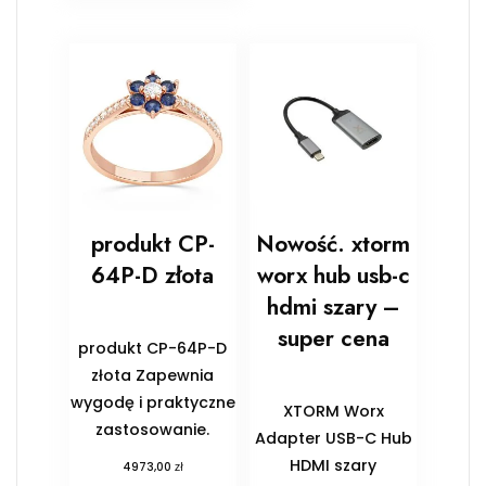
produkt CP-
Nowość. xtorm
64P-D złota
worx hub usb-c
hdmi szary –
super cena
produkt CP-64P-D
złota Zapewnia
wygodę i praktyczne
XTORM Worx
zastosowanie.
Adapter USB-C Hub
HDMI szary
zł
4973,00