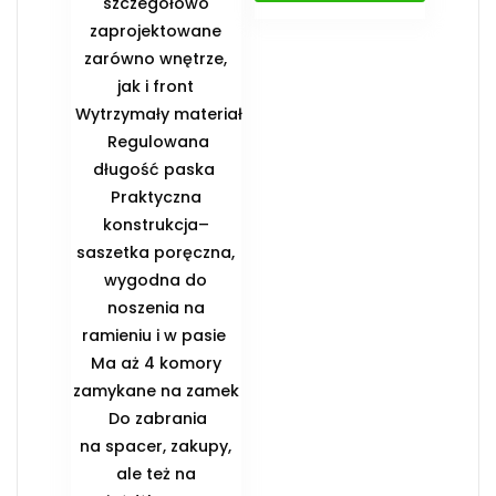
szczegółowo
zaprojektowane
zarówno wnętrze,
jak i front
️ Wytrzymały materiał
️ Regulowana
długość paska ️
Praktyczna
konstrukcja–
saszetka poręczna,
wygodna do
noszenia na
ramieniu i w pasie ️
Ma aż 4 komory
zamykane na zamek
️ Do zabrania
na spacer, zakupy,
ale też na