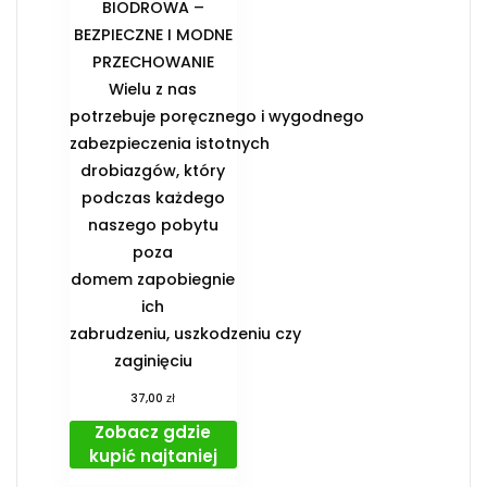
BIODROWA –
BEZPIECZNE I MODNE
PRZECHOWANIE️
Wielu z nas
potrzebuje poręcznego i wygodnego
zabezpieczenia istotnych
drobiazgów, który
podczas każdego
naszego pobytu
poza
domem zapobiegnie
ich
zabrudzeniu, uszkodzeniu czy
zaginięciu
zł
37,00
Zobacz gdzie
kupić najtaniej