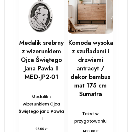
Medalik srebrny
Komoda wysoka
z wizerunkiem
z szufladami i
Ojca Świętego
drzwiami
Jana Pawła II
antracyt /
MED-JP2-01
dekor bambus
mat 175 cm
Sumatra
Medalik z
wizerunkiem Ojca
Świętego jana Pawła
Tekst w
II
przygotowaniu
zł
98,00
zł
1499,00