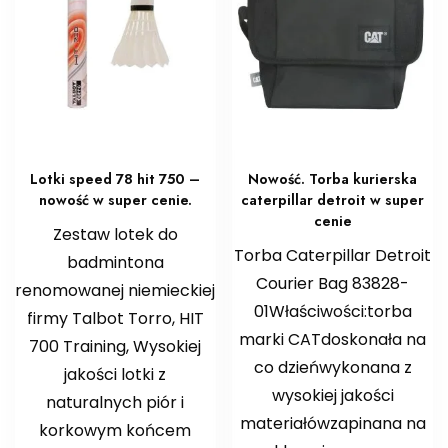
Lotki speed 78 hit 750 –
Nowość. Torba kurierska
nowość w super cenie.
caterpillar detroit w super
cenie
Zestaw lotek do
Torba Caterpillar Detroit
badmintona
Courier Bag 83828-
renomowanej niemieckiej
01Właściwości:torba
firmy Talbot Torro, HIT
marki CATdoskonała na
700 Training, Wysokiej
co dzieńwykonana z
jakości lotki z
wysokiej jakości
naturalnych piór i
materiałówzapinana na
korkowym końcem