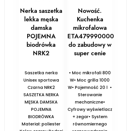
Nerka saszetka
Nowość.
lekka męska
Kuchenka
damska
mikrofalowa
POJEMNA
ETA479990000
biodrówka
do zabudowy w
NRK2
super cenie
Saszetka nerka
• Moc mikrofali 800
Unisex sportowa
W• Moc grilla 1000
Czarna NRK2
W• Pojemność 20 l •
SASZETKA NERKA
Sterowanie
MĘSKA DAMSKA
mechaniczne•
POJEMNA
Cyfrowy wyświetlacz
BIODRÓWKA
+ zegar• System
Materiał: poliester
równomiernego