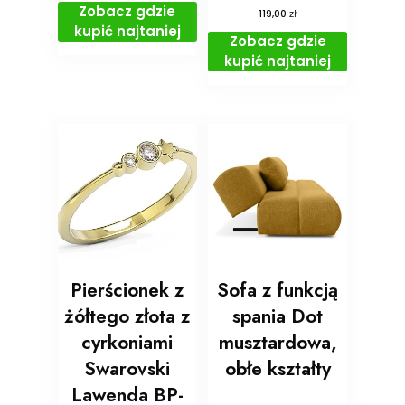
Zobacz gdzie
zł
119,00
kupić najtaniej
Zobacz gdzie
kupić najtaniej
Pierścionek z
Sofa z funkcją
żółtego złota z
spania Dot
cyrkoniami
musztardowa,
Swarovski
obłe kształty
Lawenda BP-