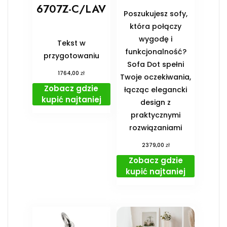
6707Z-C/LAV
Poszukujesz sofy,
która połączy
wygodę i
Tekst w
funkcjonalność?
przygotowaniu
Sofa Dot spełni
zł
1764,00
Twoje oczekiwania,
Zobacz gdzie
łącząc elegancki
kupić najtaniej
design z
praktycznymi
rozwiązaniami
zł
2379,00
Zobacz gdzie
kupić najtaniej