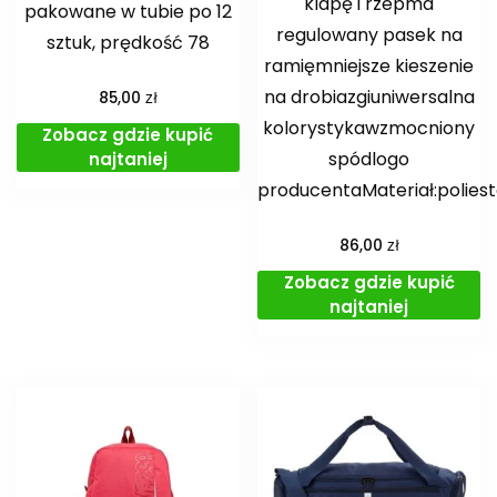
klapę i rzepma
pakowane w tubie po 12
regulowany pasek na
sztuk, prędkość 78
ramięmniejsze kieszenie
na drobiazgiuniwersalna
zł
85,00
kolorystykawzmocniony
Zobacz gdzie kupić
spódlogo
najtaniej
producentaMateriał:polies
zł
86,00
Zobacz gdzie kupić
najtaniej