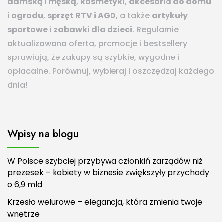
damską i męską
,
kosmetyki
,
akcesoria do domu
i ogrodu
,
sprzęt RTV i AGD
, a także
artykuły
sportowe
i
zabawki dla dzieci
. Regularnie
aktualizowana oferta, promocje i bestsellery
sprawiają, że zakupy są szybkie, wygodne i
opłacalne. Porównuj, wybieraj i oszczędzaj każdego
dnia!
Wpisy na blogu
W Polsce szybciej przybywa członkiń zarządów niż
prezesek – kobiety w biznesie zwiększyły przychody
o 6,9 mld
Krzesło welurowe – elegancja, która zmienia twoje
wnętrze