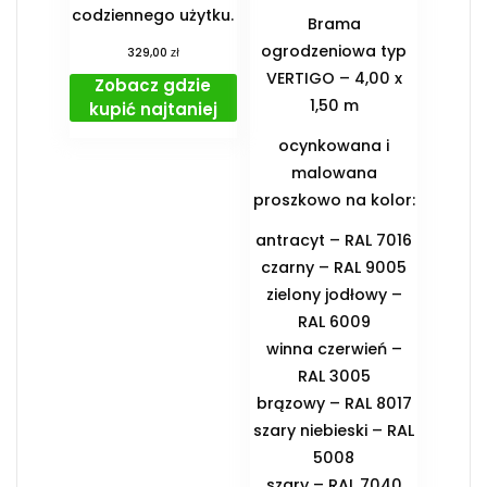
codziennego użytku.
Brama
ogrodzeniowa typ
zł
329,00
VERTIGO – 4,00 x
Zobacz gdzie
1,50 m
kupić najtaniej
ocynkowana i
malowana
proszkowo na kolor:
antracyt – RAL 7016
czarny – RAL 9005
zielony jodłowy –
RAL 6009
winna czerwień –
RAL 3005
brązowy – RAL 8017
szary niebieski – RAL
5008
szary – RAL 7040