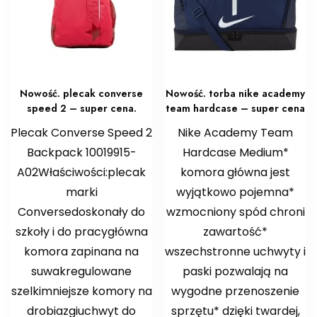
Nowość. plecak converse
Nowość. torba nike academy
speed 2 – super cena.
team hardcase – super cena
Plecak Converse Speed 2
Nike Academy Team
Backpack 10019915-
Hardcase Medium*
A02Właściwości:plecak
komora główna jest
marki
wyjątkowo pojemna*
Conversedoskonały do
wzmocniony spód chroni
szkoły i do pracygłówna
zawartość*
komora zapinana na
wszechstronne uchwyty i
suwakregulowane
paski pozwalają na
szelkimniejsze komory na
wygodne przenoszenie
drobiazgiuchwyt do
sprzętu* dzięki twardej,