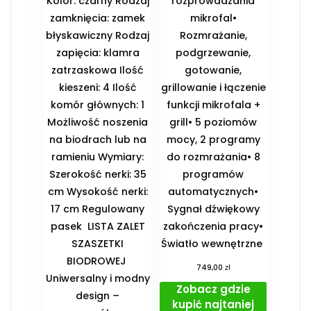
Kolor: czarny Rodzaj
rozprowadzania
zamknięcia: zamek
mikrofal•
błyskawiczny Rodzaj
Rozmrażanie,
zapięcia: klamra
podgrzewanie,
zatrzaskowa Ilość
gotowanie,
kieszeni: 4 Ilość
grillowanie i łączenie
komór głównych: 1
funkcji mikrofala +
Możliwość noszenia
grill• 5 poziomów
na biodrach lub na
mocy, 2 programy
ramieniu Wymiary:
do rozmrażania• 8
Szerokość nerki: 35
programów
cm Wysokość nerki:
automatycznych•
17 cm Regulowany
Sygnał dźwiękowy
pasek ️ LISTA ZALET
zakończenia pracy•
SZASZETKI
Światło wewnętrzne
BIODROWEJ ️
zł
749,00
Uniwersalny i modny
Zobacz gdzie
design –
kupić najtaniej