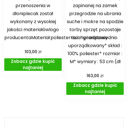
przenoszenia w
zapinanej na zamek
dłoniplecak został
przegrodzie na ubrania
wykonany z wysokiej
suche i mokre na spodzie
jakości materiałówlogo
torby sprzęt pozostaje
producentaMateriał:poliesterKolor:granatowy
suchy i odpowiednio
uporządkowany* skład :
zł
103,00
100% poliester* rozmiar :
Zobacz gdzie kupić
M* wymiary : 53 cm (dł
najtaniej
zł
163,00
Zobacz gdzie kupić
najtaniej