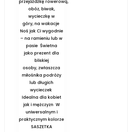
przejażdżkę rowerową,
obóz, biwak,
wycieczkę w
góry, na wakacje ️
Noś jak Ci wygodnie
– na ramieniu lub w
pasie ️ Świetna
jako prezent dla
bliskiej
osoby, zwłaszcza
miłośnika podróży
lub długich
wycieczek ️
Idealna dla kobiet
jak i mężczyzn ️ W
uniwersalnym i
praktycznym kolorze
️SASZETKA