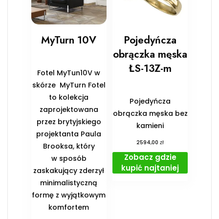
MyTurn 10V
Pojedyńcza
obrączka męska
ŁS-13Z-m
Fotel MyTun10V w
skórze MyTurn Fotel
to kolekcja
Pojedyńcza
zaprojektowana
obrączka męska bez
przez brytyjskiego
kamieni
projektanta Paula
zł
2594,00
Brooksa, który
Zobacz gdzie
w sposób
kupić najtaniej
zaskakujący zderzył
minimalistyczną
formę z wyjątkowym
komfortem