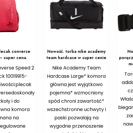
lecak converse
Nowość. torba nike academy
No
– super cena.
team hardcase w super cenie
poręcz
m
nverse Speed 2
Nike Academy Team
Tor
k 10019915-
Hardcase Large* komora
adid
iwości:plecak
główna jest wyjątkowo
c
versedoskonały
pojemna* wzmocniony
Właś
zkoły i do
spód chroni zawartość*
biegan
ówna komora
wszechstronne uchwyty i
za
inana na
paski pozwalają na
naw
regulowane
wygodne przenoszenie