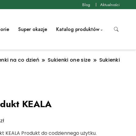
Blog
Aktualności
orie
Super okazje
Katalog produktów
enki na co dzień
Sukienki one size
Sukienki
odukt KEALA
zł
0
kt KEALA Produkt do codziennego użytku.