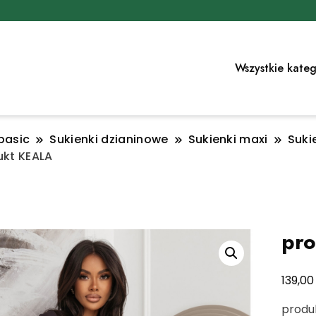
Wszystkie kateg
basic
Sukienki dzianinowe
Sukienki maxi
Suki
ukt KEALA
pr
139,0
produ