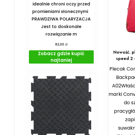
idealnie chroni oczy przed
promieniami słonecznymi
PRAWDZIWA POLARYZACJA
Jest to doskonałe
rozwiązanie m
zł
82,00
Nowość. p
Zobacz gdzie kupić
speed 2 
najtaniej
Plecak Co
Backpac
A02Właśc
marki Con
do s
pracygł
zap
suwak