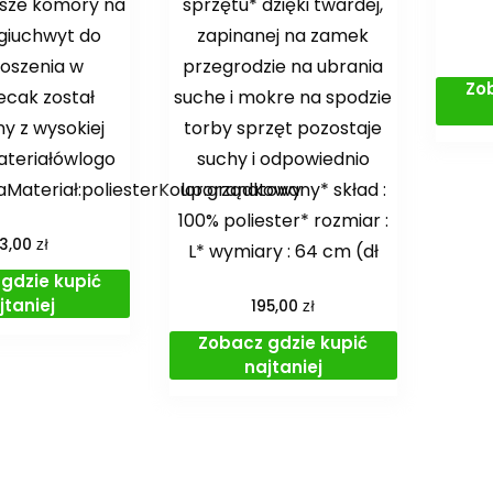
jsze komory na
sprzętu* dzięki twardej,
giuchwyt do
zapinanej na zamek
oszenia w
przegrodzie na ubrania
Zo
ecak został
suche i mokre na spodzie
y z wysokiej
torby sprzęt pozostaje
ateriałówlogo
suchy i odpowiednio
Materiał:poliesterKolor:granatowy
uporządkowany* skład :
100% poliester* rozmiar :
zł
03,00
L* wymiary : 64 cm (dł
gdzie kupić
jtaniej
zł
195,00
Zobacz gdzie kupić
najtaniej