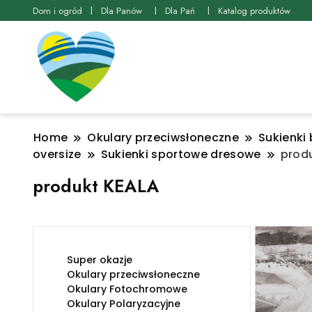
Dom i ogród
Dla Panów
Dla Pań
Katalog produktów
Home
Okulary przeciwsłoneczne
Sukienki 
oversize
Sukienki sportowe dresowe
prod
produkt KEALA
Super okazje
Okulary przeciwsłoneczne
Okulary Fotochromowe
Okulary Polaryzacyjne