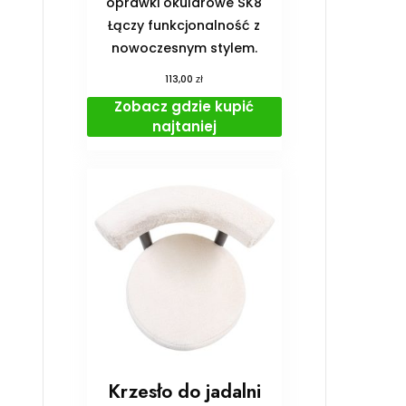
oprawki okularowe SK8
Łączy funkcjonalność z
nowoczesnym stylem.
zł
113,00
Zobacz gdzie kupić
najtaniej
Krzesło do jadalni