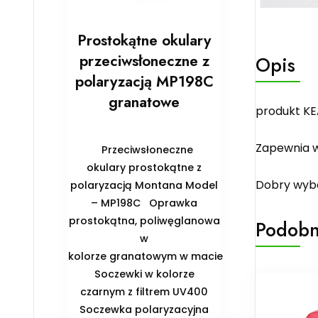
Prostokątne okulary
przeciwsłoneczne z
Opis
polaryzacją MP198C
granatowe
produkt KE
Zapewnia w
Przeciwsłoneczne
okulary prostokątne z
Dobry wybó
polaryzacją Montana Model
– MP198C Oprawka
prostokątna, poliwęglanowa
Podobn
w
kolorze granatowym w macie
Soczewki w kolorze
czarnym z filtrem UV400
Soczewka polaryzacyjna