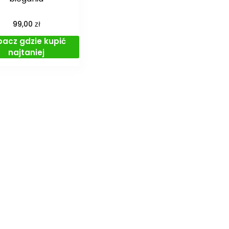
zł
99,00
bacz gdzie kupić
najtaniej