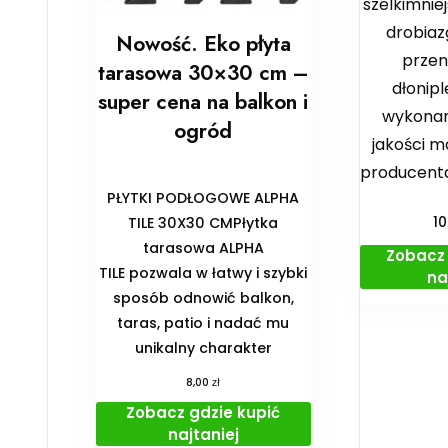
szelkimnie
drobiaz
Nowość. Eko płyta
przen
tarasowa 30×30 cm –
dłonipl
super cena na balkon i
wykonan
ogród
jakości m
producenta
PŁYTKI PODŁOGOWE ALPHA
1
TILE 30X30 CMPłytka
tarasowa ALPHA
Zobacz 
TILE pozwala w łatwy i szybki
na
sposób odnowić balkon,
taras, patio i nadać mu
unikalny charakter
zł
8,00
Zobacz gdzie kupić
najtaniej