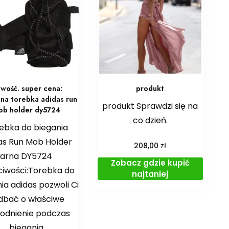
wość. super cena:
produkt
na torebka adidas run
produkt Sprawdzi się na
ob holder dy5724
co dzień.
ebka do biegania
as Run Mob Holder
zł
208,00
zarna DY5724
Zobacz gdzie kupić
ciwości:Torebka do
najtaniej
ia adidas pozwoli Ci
dbać o właściwe
odnienie podczas
biegania