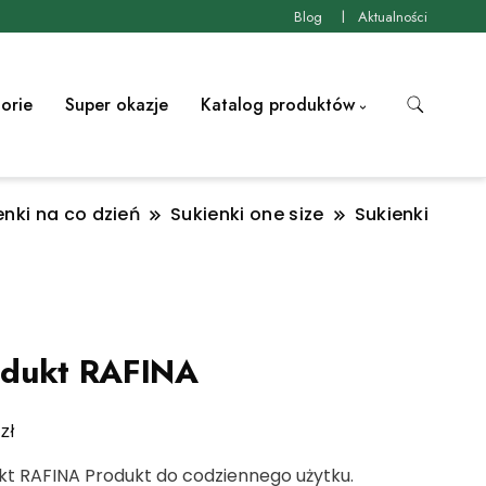
Blog
Aktualności
orie
Super okazje
Katalog produktów
enki na co dzień
Sukienki one size
Sukienki
odukt RAFINA
zł
0
kt RAFINA Produkt do codziennego użytku.