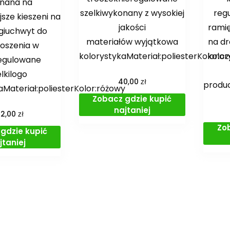
inana na
szelkiwykonany z wysokiej
reg
sze kieszeni na
jakości
ramię
giuchwyt do
materiałów wyjątkowa
na dr
oszenia w
kolorystykaMateriał:poliesterKolor:
kolo
regulowane
lkilogo
zł
40,00
produc
Materiał:poliesterKolor:różowy
Zobacz gdzie kupić
najtaniej
zł
02,00
Zo
gdzie kupić
jtaniej