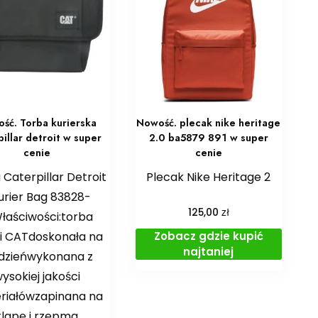
ść. Torba kurierska
Nowość. plecak nike heritage
pillar detroit w super
2.0 ba5879 891 w super
cenie
cenie
 Caterpillar Detroit
Plecak Nike Heritage 2
urier Bag 83828-
zł
125,00
łaściwości:torba
Zobacz gdzie kupić
i CATdoskonała na
najtaniej
dzieńwykonana z
ysokiej jakości
riałówzapinana na
klapę i rzepma