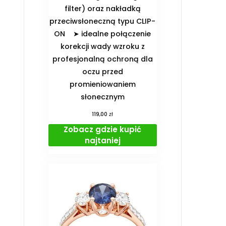
filter) oraz nakładką
przeciwsłoneczną typu CLIP-
ON ➤ idealne połączenie
korekcji wady wzroku z
profesjonalną ochroną dla
oczu przed
promieniowaniem
słonecznym
zł
119,00
Zobacz gdzie kupić
najtaniej