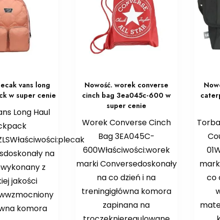
lecak vans long
Nowość. worek converse
Nowo
ck w super cenie
cinch bag 3ea045c-600 w
cater
super cenie
ans Long Haul
Worek Converse Cinch
Torba
ckpack
Bag 3EA045C-
Co
LSWłaściwości:plecak
600Właściwości:worek
01W
sdoskonały na
marki Conversedoskonały
mark
ńwykonany z
na co dzień i na
co 
ej jakości
treningigłówna komora
w
ówwzmocniony
zapinana na
mate
ówna komora
troczeknieregulowane