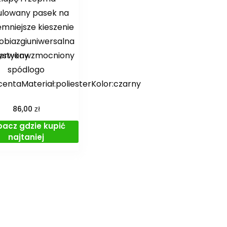
ulowany pasek na
mniejsze kieszenie
obiazgiuniwersalna
czerwony
rystykawzmocniony
spódlogo
entaMateriał:poliesterKolor:czarny
zł
86,00
bacz gdzie kupić
najtaniej