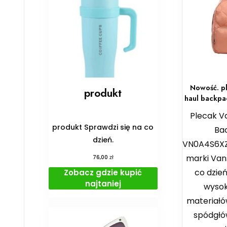
Nowość. p
produkt
haul backpa
Plecak V
produkt Sprawdzi się na co
Ba
dzień.
VN0A4S6XZ
marki Van
zł
76,00
co dzie
Zobacz gdzie kupić
najtaniej
wysoki
materiał
spódgł