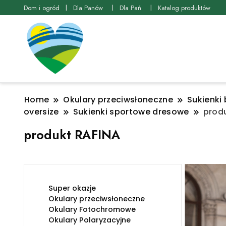
Dom i ogród
Dla Panów
Dla Pań
Katalog produktów
Home
Okulary przeciwsłoneczne
Sukienki 
oversize
Sukienki sportowe dresowe
prod
produkt RAFINA
Super okazje
Okulary przeciwsłoneczne
Okulary Fotochromowe
Okulary Polaryzacyjne