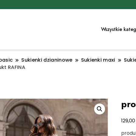
Wszystkie kateg
basic
Sukienki dzianinowe
Sukienki maxi
Suki
ukt RAFINA
pr
129,0
produ