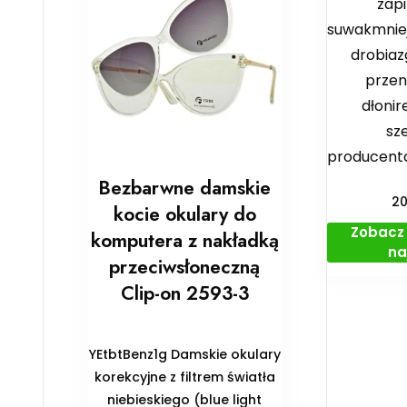
zap
suwakmniej
drobiaz
przen
dłoni
sze
producenta
Bezbarwne damskie
2
kocie okulary do
Zobacz 
komputera z nakładką
na
przeciwsłoneczną
Clip-on 2593-3
YEtbtBenz1g Damskie okulary
korekcyjne z filtrem światła
niebieskiego (blue light