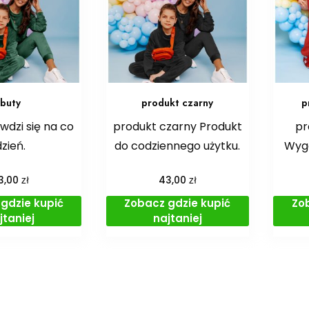
buty
produkt czarny
p
wdzi się na co
produkt czarny Produkt
pr
dzień.
do codziennego użytku.
Wygo
zł
zł
3,00
43,00
gdzie kupić
Zobacz gdzie kupić
Zo
jtaniej
najtaniej