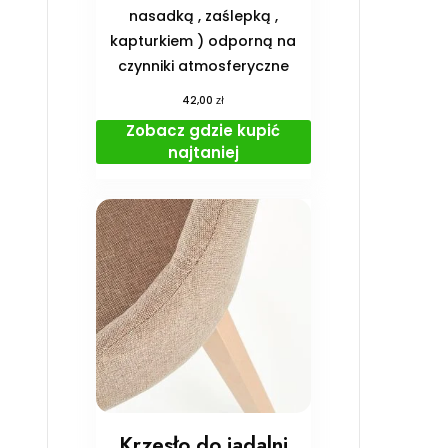
nasadką , zaślepką ,
kapturkiem ) odporną na
czynniki atmosferyczne
zł
42,00
Zobacz gdzie kupić
najtaniej
Krzesło do jadalni