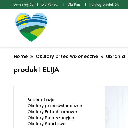
Dom i ogród
Dla Panów
Dla Pań
Katalog produktów
Home
Okulary przeciwsłoneczne
Ubrania 
produkt ELIJA
Super okazje
Okulary przeciwsłoneczne
Okulary Fotochromowe
Okulary Polaryzacyjne
Okulary Sportowe