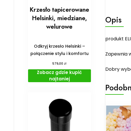
Krzesło tapicerowane
Helsinki, miedziane,
Opis
welurowe
produkt ELI
Odkryj krzesło Helsinki –
połączenie stylu i komfortu
Zapewnia w
zł
579,00
Dobry wybó
Zobacz gdzie kupić
najtaniej
Podobn