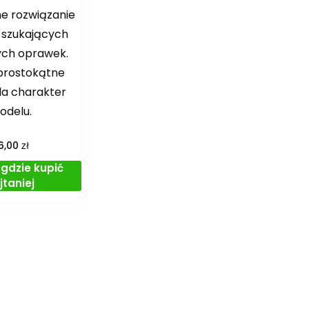
e rozwiązanie
 szukających
ch oprawek.
 prostokątne
la charakter
odelu.
zł
6,00
gdzie kupić
jtaniej