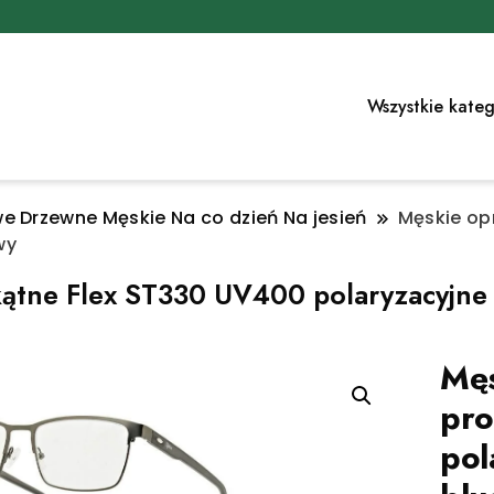
Wszystkie kateg
e Drzewne Męskie Na co dzień Na jesień
Męskie op
wy
ątne Flex ST330 UV400 polaryzacyjne 
Męs
pro
pol