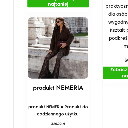
najtaniej
praktyczn
dla osób
wygodny
Kształt
podkreś
m
6
Zobacz 
na
produkt NEMERIA
produkt NEMERIA Produkt do
codziennego użytku.
zł
329,00