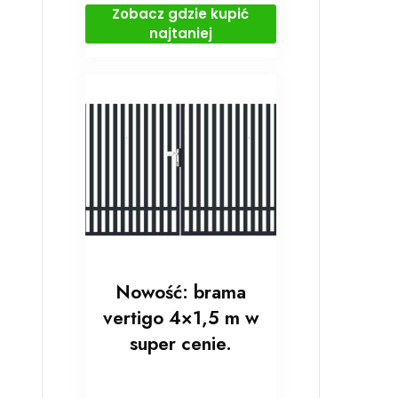
Zobacz gdzie kupić
najtaniej
Nowość: brama
vertigo 4×1,5 m w
super cenie.