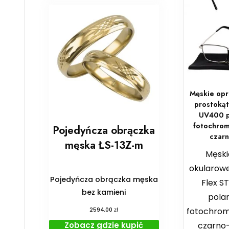
Męskie opr
prostokąt
UV400 p
fotochrom
Pojedyńcza obrączka
czarn
męska ŁS-13Z-m
Męski
okularow
Pojedyńcza obrączka męska
Flex S
bez kamieni
pola
fotochrom
zł
2594,00
czarno
Zobacz gdzie kupić