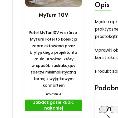
Opis
MyTurn 10V
Męskie opr
praktyczne
Fotel MyTun10V w skórze
prostokątne
MyTurn Fotel to kolekcja
zaprojektowana przez
Oprawki ok
brytyjskiego projektanta
konstrukcj
Paula Brooksa, który
w sposób zaskakujący
Produkt sp
zderzył minimalistyczną
formę z wyjątkowym
Podobn
komfortem
zł
6747,00
Zobacz gdzie kupić
najtaniej