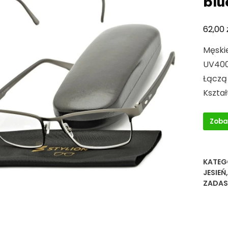
blu
62,00
Męski
UV400
Łączą
Kszta
Zoba
KATEG
JESIEŃ
ZADAS