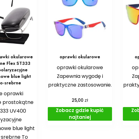
awki okularowe
oprawki okularowe
o
ne Flex ST333
oprawki okularowe
op
olaryzacyjne
Zapewnia wygodę i
Za
owe blue light
o-srebrne
praktyczne zastosowanie.
prakt
e oprawki
zł
25,00
e prostokątne
Zobacz gdzie kupić
Zo
T333 UV400
najtaniej
ryzacyjne
owe blue light
-srebrne To