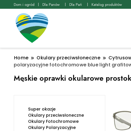
Dom i ogród
Dla Panów
Dla Pań
Katalog produktów
Home
Okulary przeciwsłoneczne
Cytrusow
polaryzacyjne fotochromowe blue light grafito
Męskie oprawki okularowe prostok
Super okazje
Okulary przeciwsłoneczne
Okulary Fotochromowe
Okulary Polaryzacyjne