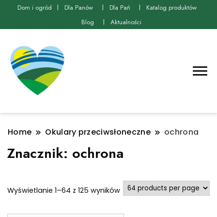
Dom i ogród
Dla Panów
Dla Pań
Katalog produktów
Blog
Aktualności
Home
Okulary przeciwsłoneczne
ochrona
Znacznik:
ochrona
Posortowane
Wyświetlanie 1–64 z 125 wyników
według
najnowszych