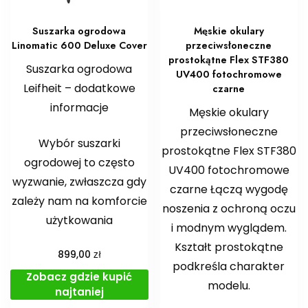
Suszarka ogrodowa
Męskie okulary
Linomatic 600 Deluxe Cover
przeciwsłoneczne
prostokątne Flex STF380
Suszarka ogrodowa
UV400 fotochromowe
Leifheit – dodatkowe
czarne
informacje
Męskie okulary
przeciwsłoneczne
Wybór suszarki
prostokątne Flex STF380
ogrodowej to często
UV400 fotochromowe
wyzwanie, zwłaszcza gdy
czarne Łączą wygodę
zależy nam na komforcie
noszenia z ochroną oczu
użytkowania
i modnym wyglądem.
Kształt prostokątne
zł
899,00
podkreśla charakter
Zobacz gdzie kupić
modelu.
najtaniej