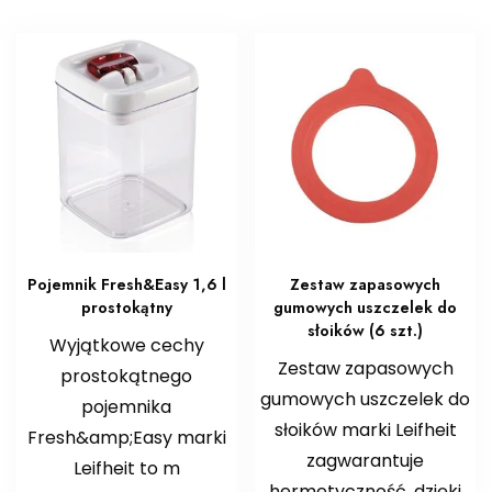
Pojemnik Fresh&Easy 1,6 l
Zestaw zapasowych
prostokątny
gumowych uszczelek do
słoików (6 szt.)
Wyjątkowe cechy
Zestaw zapasowych
prostokątnego
gumowych uszczelek do
pojemnika
słoików marki Leifheit
Fresh&amp;Easy marki
zagwarantuje
Leifheit to m
hermetyczność, dzięki