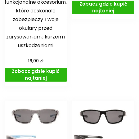
funkcjonalne akcesorium,
Zobacz gdzie kupić
które doskonale
najtaniej
zabezpieczy Twoje
okulary przed
zarysowaniami, kurzem i
uszkodzeniami
zł
16,00
Zobacz gdzie kupić
najtaniej