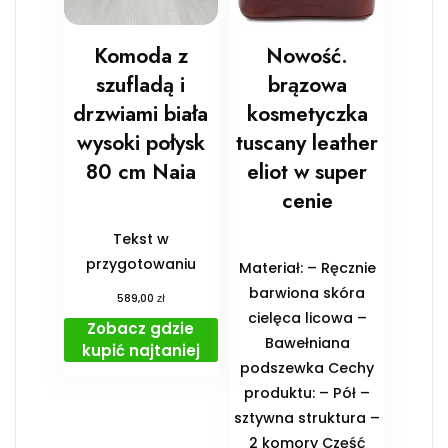
Komoda z
Nowość.
szufladą i
brązowa
drzwiami biała
kosmetyczka
wysoki połysk
tuscany leather
80 cm Naia
eliot w super
cenie
Tekst w
przygotowaniu
Materiał: – Ręcznie
barwiona skóra
zł
589,00
cielęca licowa –
Zobacz gdzie
Bawełniana
kupić najtaniej
podszewka Cechy
produktu: – Pół –
sztywna struktura –
2 komory Część