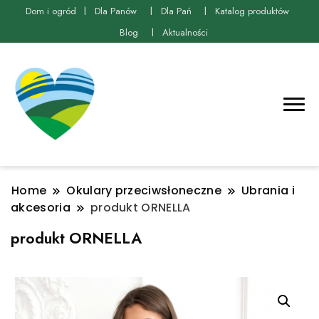
Dom i ogród
Dla Panów
Dla Pań
Katalog produktów
Blog
Aktualności
Home
Okulary przeciwsłoneczne
Ubrania i
akcesoria
produkt ORNELLA
produkt ORNELLA