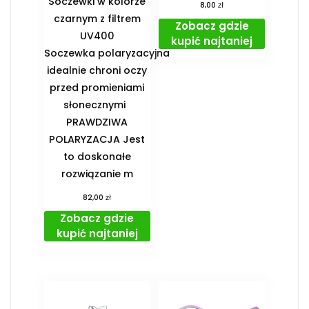
Soczewki w kolorze
zł
8,00
czarnym z filtrem
Zobacz gdzie
UV400
kupić najtaniej
Soczewka polaryzacyjna
idealnie chroni oczy
przed promieniami
słonecznymi
PRAWDZIWA
POLARYZACJA Jest
to doskonałe
rozwiązanie m
zł
82,00
Zobacz gdzie
kupić najtaniej