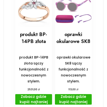
produkt BP-
oprawki
14PB złota
okularowe SK8
produkt BP-14PB
oprawki okularowe
złota Łączy
SK8 Łączy
funkcjonalność z
funkcjonalność z
nowoczesnym
nowoczesnym
stylem.
stylem.
zł
zł
2531,00
113,00
Zobacz gdzie
Zobacz gdzie
kupić najtaniej
kupić najtaniej