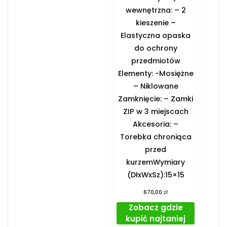
wewnętrzna: – 2
kieszenie –
Elastyczna opaska
do ochrony
przedmiotów
Elementy: -Mosiężne
– Niklowane
Zamknięcie: – Zamki
ZIP w 3 miejscach
Akcesoria: –
Torebka chroniąca
przed
kurzemWymiary
(DłxWxSz):15×15
zł
670,00
Zobacz gdzie
kupić najtaniej