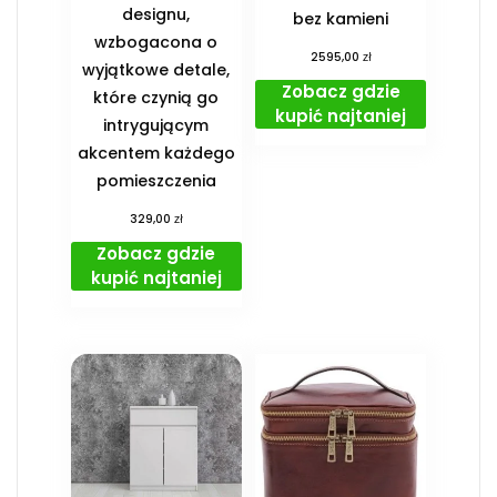
designu,
bez kamieni
wzbogacona o
zł
2595,00
wyjątkowe detale,
Zobacz gdzie
które czynią go
kupić najtaniej
intrygującym
akcentem każdego
pomieszczenia
zł
329,00
Zobacz gdzie
kupić najtaniej