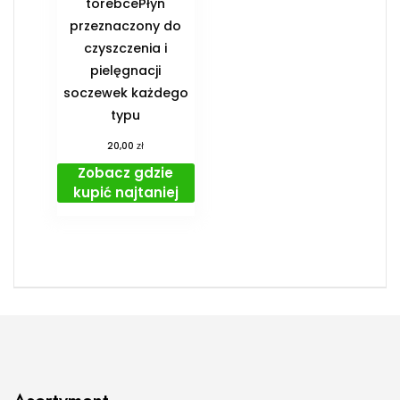
torebcePłyn
przeznaczony do
czyszczenia i
pielęgnacji
soczewek każdego
typu
zł
20,00
Zobacz gdzie
kupić najtaniej