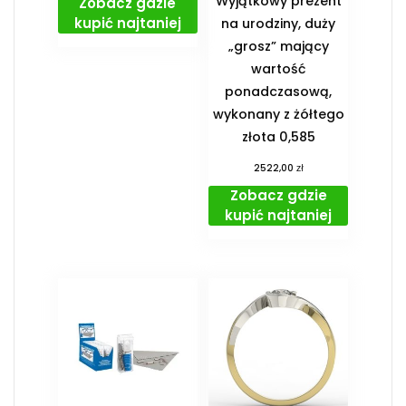
Wyjątkowy prezent
Zobacz gdzie
kupić najtaniej
na urodziny, duży
„grosz” mający
wartość
ponadczasową,
wykonany z żółtego
złota 0,585
zł
2522,00
Zobacz gdzie
kupić najtaniej