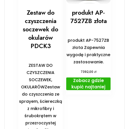
Zestaw do
produkt AP-
czyszczenia
7527ZB złota
soczewek do
okularów
produkt AP-7527ZB
PDCK3
złota Zapewnia
wygodę i praktyczne
zastosowanie.
ZESTAW DO
zł
CZYSZCZENIA
7392,00
SOCZEWEK,
Zobacz gdzie
kupić najtaniej
OKULARÓWZestaw
do czyszczenia ze
sprayem, ściereczką
z mikrofibry i
śrubokrętem w
przezroczystej