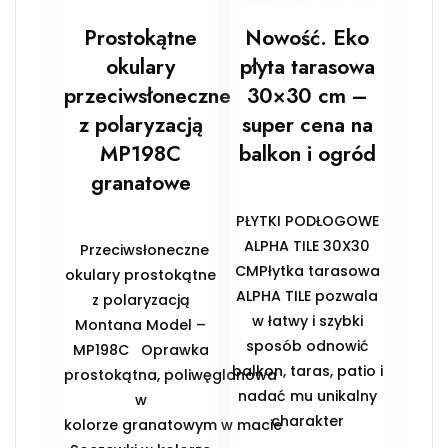
Prostokątne
Nowość. Eko
okulary
płyta tarasowa
przeciwsłoneczne
30×30 cm –
z polaryzacją
super cena na
MP198C
balkon i ogród
granatowe
PŁYTKI PODŁOGOWE
ALPHA TILE 30X30
Przeciwsłoneczne
CMPłytka tarasowa
okulary prostokątne
ALPHA TILE pozwala
z polaryzacją
w łatwy i szybki
Montana Model –
sposób odnowić
MP198C Oprawka
balkon, taras, patio i
prostokątna, poliwęglanowa
nadać mu unikalny
w
charakter
kolorze granatowym w macie