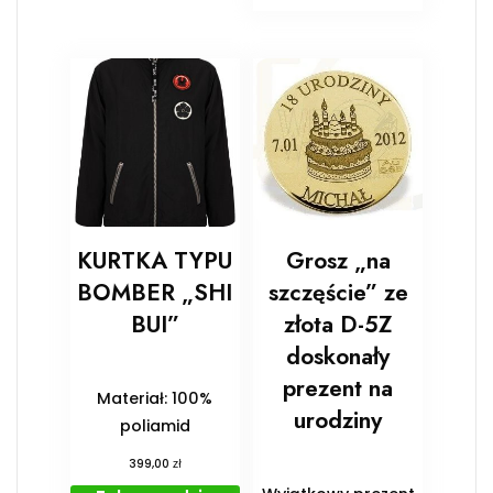
KURTKA TYPU
Grosz „na
BOMBER „SHI
szczęście” ze
BUI”
złota D-5Z
doskonały
prezent na
Materiał: 100%
urodziny
poliamid
zł
399,00