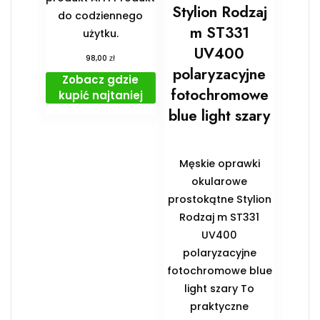
Stylion Rodzaj
do codziennego
m ST331
użytku.
UV400
zł
98,00
polaryzacyjne
Zobacz gdzie
fotochromowe
kupić najtaniej
blue light szary
Męskie oprawki
okularowe
prostokątne Stylion
Rodzaj m ST331
UV400
polaryzacyjne
fotochromowe blue
light szary To
praktyczne