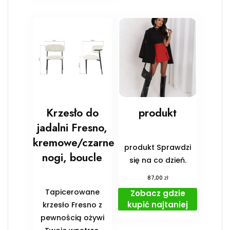
Krzesło do
produkt
jadalni Fresno,
kremowe/czarne
produkt Sprawdzi
nogi, boucle
się na co dzień.
zł
87,00
Tapicerowane
Zobacz gdzie
kupić najtaniej
krzesło Fresno z
pewnością ożywi