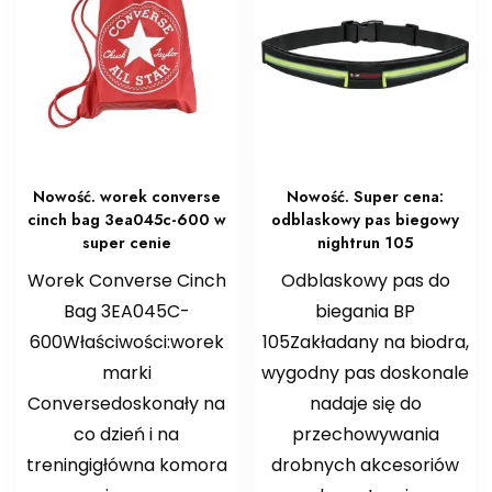
Nowość. worek converse
Nowość. Super cena:
cinch bag 3ea045c-600 w
odblaskowy pas biegowy
super cenie
nightrun 105
Worek Converse Cinch
Odblaskowy pas do
Bag 3EA045C-
biegania BP
600Właściwości:worek
105Zakładany na biodra,
marki
wygodny pas doskonale
Conversedoskonały na
nadaje się do
co dzień i na
przechowywania
treningigłówna komora
drobnych akcesoriów