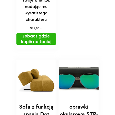
Twoje wnętrze,
nadając mu
wyrazistego
charakteru
zł
359,00
Zobacz gdzie
kupić najtaniej
Sofa z funkcją
oprawki
spania Dot
okularowe STR-