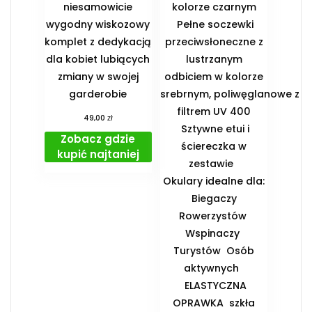
niesamowicie
kolorze czarnym
wygodny wiskozowy
Pełne soczewki
komplet z dedykacją
przeciwsłoneczne z
dla kobiet lubiących
lustrzanym
zmiany w swojej
odbiciem w kolorze
garderobie
srebrnym, poliwęglanowe z
filtrem UV 400
zł
49,00
Sztywne etui i
Zobacz gdzie
ściereczka w
kupić najtaniej
zestawie
️Okulary idealne dla:
️ Biegaczy ️
Rowerzystów ️
Wspinaczy ️
Turystów ️ Osób
aktywnych
️ ELASTYCZNA
OPRAWKA ️ szkła