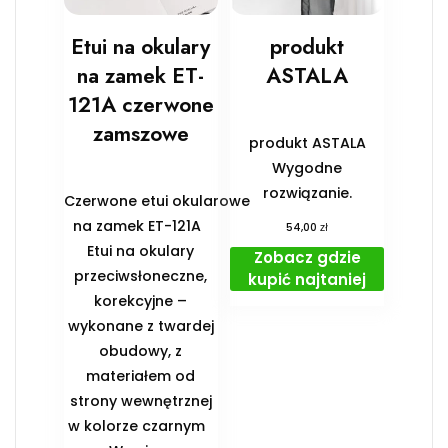
Etui na okulary
produkt
na zamek ET-
ASTALA
121A czerwone
zamszowe
produkt ASTALA
Wygodne
rozwiązanie.
Czerwone etui okularowe
na zamek ET-121A
zł
54,00
Etui na okulary
Zobacz gdzie
przeciwsłoneczne,
kupić najtaniej
korekcyjne –
wykonane z twardej
obudowy, z
materiałem od
strony wewnętrznej
w kolorze czarnym