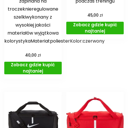
zapinana na
podczas treningu
troczeknieregulowane
zł
45,00
szelkiwykonany z
Zobacz gdzie kupić
wysokiej jakości
najtaniej
materiałów wyjątkowa
kolorystykaMateriał:poliesterKolor:czerwony
zł
40,00
Zobacz gdzie kupić
najtaniej