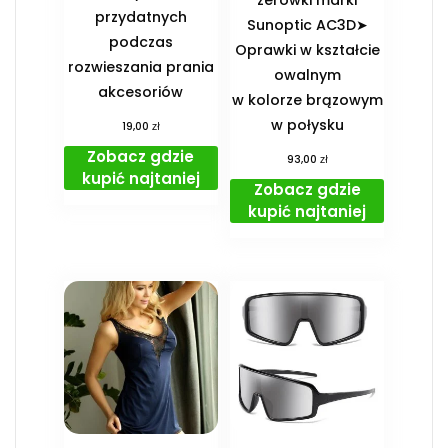
przydatnych
Sunoptic AC3D➤
podczas
Oprawki w kształcie
rozwieszania prania
owalnym
akcesoriów
w kolorze brązowym
w połysku
zł
19,00
Zobacz gdzie
zł
93,00
kupić najtaniej
Zobacz gdzie
kupić najtaniej