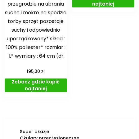
przegrodzie na ubrania
najtaniej
suche i mokre na spodzie
torby sprzęt pozostaje
suchy i odpowiednio
uporządkowany* skład :
100% poliester* rozmiar :
L* wymiary : 64 cm (dł
zł
195,00
Zobacz gdzie kupić
najtaniej
Super okazje
Okulary przeciwsłoneczne