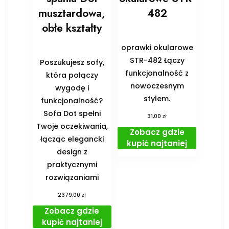
musztardowa,
482
obłe kształty
oprawki okularowe
STR-482 Łączy
Poszukujesz sofy,
funkcjonalność z
która połączy
nowoczesnym
wygodę i
stylem.
funkcjonalność?
Sofa Dot spełni
zł
31,00
Twoje oczekiwania,
Zobacz gdzie
łącząc elegancki
kupić najtaniej
design z
praktycznymi
rozwiązaniami
zł
2379,00
Zobacz gdzie
kupić najtaniej