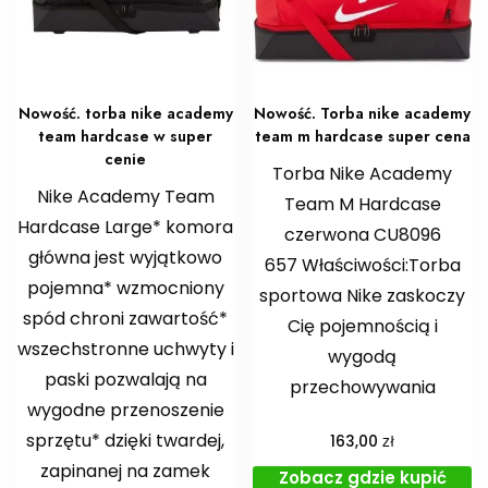
Nowość. torba nike academy
Nowość. Torba nike academy
team hardcase w super
team m hardcase super cena
cenie
Torba Nike Academy
Nike Academy Team
Team M Hardcase
Hardcase Large* komora
czerwona CU8096
główna jest wyjątkowo
657 Właściwości:Torba
pojemna* wzmocniony
sportowa Nike zaskoczy
spód chroni zawartość*
Cię pojemnością i
wszechstronne uchwyty i
wygodą
paski pozwalają na
przechowywania
wygodne przenoszenie
sprzętu* dzięki twardej,
zł
163,00
zapinanej na zamek
Zobacz gdzie kupić