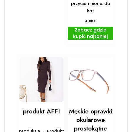
przyciemnione: do
kat
zł
41,00
Zobacz gdzie
kupić najtaniej
produkt AFFI
Męskie oprawki
okularowe
prostokątne
produkt AFFI Produkt