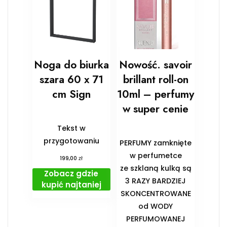
Noga do biurka
Nowość. savoir
szara 60 x 71
brillant roll-on
cm Sign
10ml – perfumy
w super cenie
Tekst w
przygotowaniu
PERFUMY zamknięte
w perfumetce
zł
199,00
ze szklaną kulką są
Zobacz gdzie
3 RAZY BARDZIEJ
kupić najtaniej
SKONCENTROWANE
od WODY
PERFUMOWANEJ