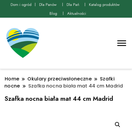
Dom i ogród
Dla Panów
Dla Pań
Katalog produktów
Blog
Aktualności
Home
Okulary przeciwsłoneczne
Szafki
nocne
Szafka nocna biała mat 44 cm Madrid
Szafka nocna biała mat 44 cm Madrid