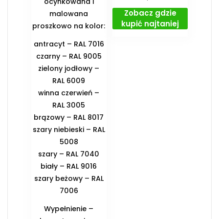
ocynkowana i
Zobacz gdzie
malowana
kupić najtaniej
proszkowo na kolor:
antracyt – RAL 7016
czarny – RAL 9005
zielony jodłowy –
RAL 6009
winna czerwień –
RAL 3005
brązowy – RAL 8017
szary niebieski – RAL
5008
szary – RAL 7040
biały – RAL 9016
szary beżowy – RAL
7006
Wypełnienie –