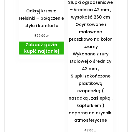
Słupki ogrodzeniowe
– średnica 42 mm ,
Odkryj krzesło
wysokość 260 cm
Helsinki – połączenie
Ocynkowane i
stylu i komfortu
malowane
zł
579,00
proszkowo na kolor
Zobacz gdzie
czarny
kupić najtaniej
Wykonane z rury
stalowej o średnicy
42 mm ,
Słupki zakończone
plastikową
czapeczką (
nasadką , zaślepką ,
kapturkiem )
odporną na czynniki
atmosferyczne
zł
42,00