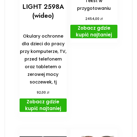
Tekst w
LIGHT 2598A
przygotowaniu
(wideo)
zł
2454,00
Zobacz gdzie
kupić najtaniej
Okulary ochronne
dla dzieci do pracy
przy komputerze, TV,
przed telefonem
oraz tabletem o
zerowej mocy
soczewek, tj
zł
92,00
Zobacz gdzie
kupić najtaniej