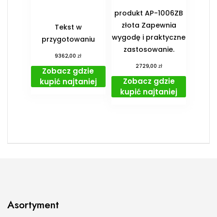
produkt AP-1006ZB
złota Zapewnia
Tekst w
wygodę i praktyczne
przygotowaniu
zastosowanie.
zł
9362,00
zł
2729,00
Zobacz gdzie
Zobacz gdzie
kupić najtaniej
kupić najtaniej
Asortyment