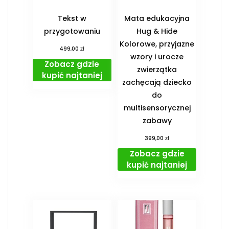
Tekst w
Mata edukacyjna
przygotowaniu
Hug & Hide
Kolorowe, przyjazne
zł
499,00
wzory i urocze
Zobacz gdzie
zwierzątka
kupić najtaniej
zachęcają dziecko
do
multisensorycznej
zabawy
zł
399,00
Zobacz gdzie
kupić najtaniej