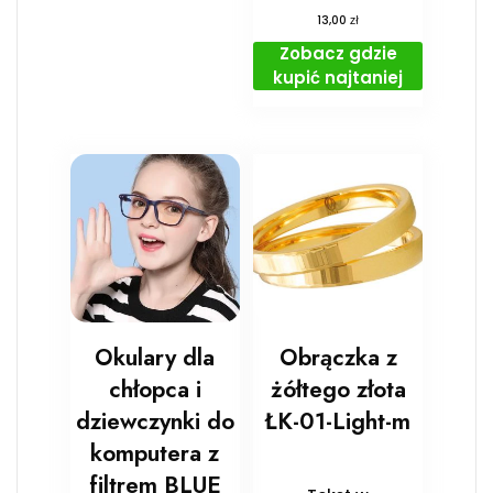
zł
13,00
Zobacz gdzie
kupić najtaniej
Okulary dla
Obrączka z
chłopca i
żółtego złota
dziewczynki do
ŁK-01-Light-m
komputera z
filtrem BLUE