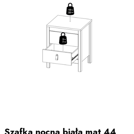
Szafka nocna biała mat 44