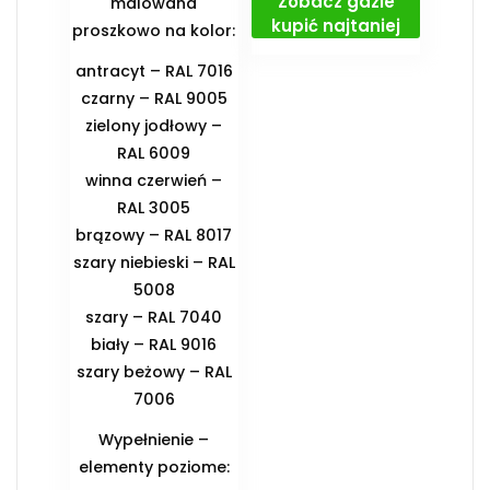
Zobacz gdzie
malowana
kupić najtaniej
proszkowo na kolor:
antracyt – RAL 7016
czarny – RAL 9005
zielony jodłowy –
RAL 6009
winna czerwień –
RAL 3005
brązowy – RAL 8017
szary niebieski – RAL
5008
szary – RAL 7040
biały – RAL 9016
szary beżowy – RAL
7006
Wypełnienie –
elementy poziome: