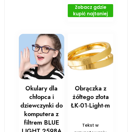
Zobacz gdzie
kupić najtaniej
Okulary dla
Obrączka z
chłopca i
żółtego złota
dziewczynki do
ŁK-01-Light-m
komputera z
filtrem BLUE
Tekst w
LIGHT 2598A