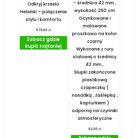
– średnica 42 mm ,
Odkryj krzesło
wysokość 260 cm
Helsinki – połączenie
Ocynkowane i
stylu i komfortu
malowane
zł
579,00
proszkowo na kolor
Zobacz gdzie
czarny
kupić najtaniej
Wykonane z rury
stalowej o średnicy
42 mm ,
Słupki zakończone
plastikową
czapeczką (
nasadką , zaślepką ,
kapturkiem )
odporną na czynniki
atmosferyczne
zł
42,00