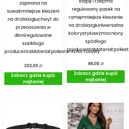
klapę i rzepma
zapinana na
regulowany pasek na
suwakmniejsze kieszeni
ramięmniejsze kieszenie
na drobiazgiuchwyt do
na drobiazgiuniwersalna
przenoszenia w
kolorystykawzmocniony
dłoniregulowane
spódlogo
szelkilogo
producentaMateriał:polies
producentaMateriał:poliesterKolor:różowy
zł
86,00
zł
202,00
Zobacz gdzie kupić
Zobacz gdzie kupić
najtaniej
najtaniej