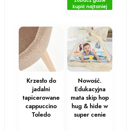
Zobacz gdzie
kupić najtaniej
Krzesło do
Nowość.
jadalni
Edukacyjna
tapicerowane
mata skip hop
cappuccino
hug & hide w
Toledo
super cenie