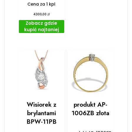
Cena za 1 kpl
zł
4300,00
Zobacz gdzie
kupić najtaniej
Wisiorek z
produkt AP-
brylantami
1006ZB złota
BPW-11PB