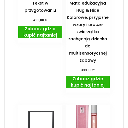
Tekst w
Mata edukacyjna
przygotowaniu
Hug & Hide
Kolorowe, przyjazne
zł
499,00
wzory i urocze
Zobacz gdzie
zwierzątka
kupić najtaniej
zachęcają dziecko
do
multisensorycznej
zabawy
zł
399,00
Zobacz gdzie
kupić najtaniej