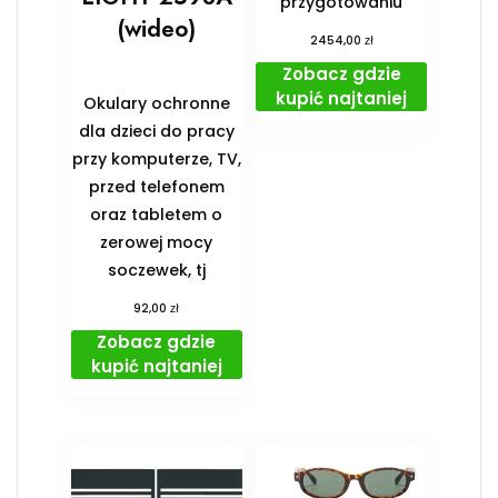
przygotowaniu
(wideo)
zł
2454,00
Zobacz gdzie
kupić najtaniej
Okulary ochronne
dla dzieci do pracy
przy komputerze, TV,
przed telefonem
oraz tabletem o
zerowej mocy
soczewek, tj
zł
92,00
Zobacz gdzie
kupić najtaniej