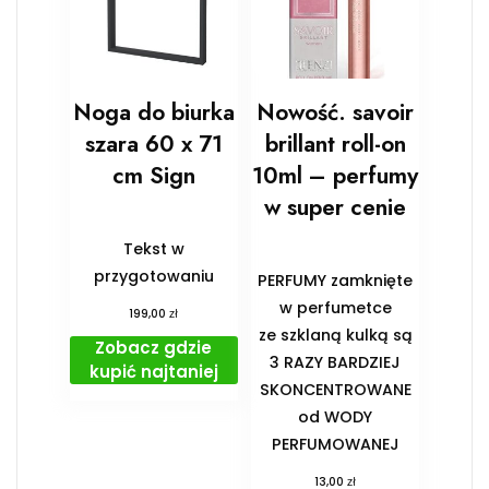
Noga do biurka
Nowość. savoir
szara 60 x 71
brillant roll-on
cm Sign
10ml – perfumy
w super cenie
Tekst w
przygotowaniu
PERFUMY zamknięte
w perfumetce
zł
199,00
ze szklaną kulką są
Zobacz gdzie
3 RAZY BARDZIEJ
kupić najtaniej
SKONCENTROWANE
od WODY
PERFUMOWANEJ
zł
13,00