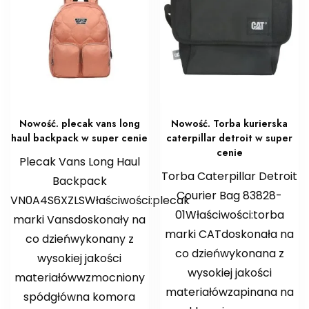
Nowość. plecak vans long
Nowość. Torba kurierska
haul backpack w super cenie
caterpillar detroit w super
cenie
Plecak Vans Long Haul
Torba Caterpillar Detroit
Backpack
Courier Bag 83828-
VN0A4S6XZLSWłaściwości:plecak
01Właściwości:torba
marki Vansdoskonały na
marki CATdoskonała na
co dzieńwykonany z
co dzieńwykonana z
wysokiej jakości
wysokiej jakości
materiałówwzmocniony
materiałówzapinana na
spódgłówna komora