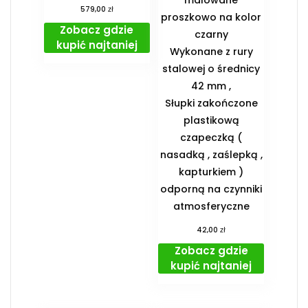
zł
579,00
proszkowo na kolor
Zobacz gdzie
czarny
kupić najtaniej
Wykonane z rury
stalowej o średnicy
42 mm ,
Słupki zakończone
plastikową
czapeczką (
nasadką , zaślepką ,
kapturkiem )
odporną na czynniki
atmosferyczne
zł
42,00
Zobacz gdzie
kupić najtaniej