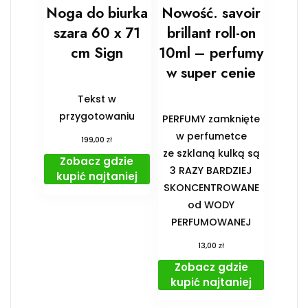
Noga do biurka
Nowość. savoir
szara 60 x 71
brillant roll-on
cm Sign
10ml – perfumy
w super cenie
Tekst w
przygotowaniu
PERFUMY zamknięte
w perfumetce
zł
199,00
ze szklaną kulką są
Zobacz gdzie
3 RAZY BARDZIEJ
kupić najtaniej
SKONCENTROWANE
od WODY
PERFUMOWANEJ
zł
13,00
Zobacz gdzie
kupić najtaniej