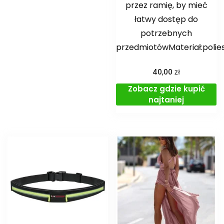
przez ramię, by mieć
łatwy dostęp do
potrzebnych
przedmiotówMateriał:polie
zł
40,00
Zobacz gdzie kupić
najtaniej