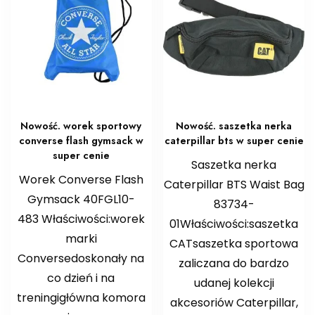
Nowość. worek sportowy
Nowość. saszetka nerka
converse flash gymsack w
caterpillar bts w super cenie
super cenie
Saszetka nerka
Worek Converse Flash
Caterpillar BTS Waist Bag
Gymsack 40FGL10-
83734-
483 Właściwości:worek
01Właściwości:saszetka
marki
CATsaszetka sportowa
Conversedoskonały na
zaliczana do bardzo
co dzień i na
udanej kolekcji
treningigłówna komora
akcesoriów Caterpillar,