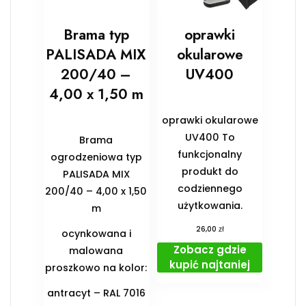
Brama typ
oprawki
PALISADA MIX
okularowe
200/40 –
UV400
4,00 x 1,50 m
oprawki okularowe
UV400 To
Brama
funkcjonalny
ogrodzeniowa typ
produkt do
PALISADA MIX
codziennego
200/40 – 4,00 x 1,50
użytkowania.
m
zł
26,00
ocynkowana i
Zobacz gdzie
malowana
kupić najtaniej
proszkowo na kolor:
antracyt – RAL 7016