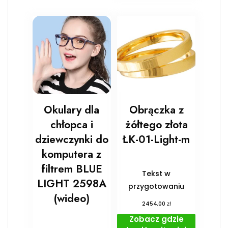
Okulary dla
Obrączka z
chłopca i
żółtego złota
dziewczynki do
ŁK-01-Light-m
komputera z
filtrem BLUE
Tekst w
LIGHT 2598A
przygotowaniu
(wideo)
zł
2454,00
Zobacz gdzie