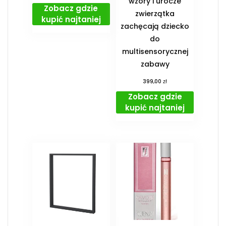
wzory i urocze
Zobacz gdzie
zwierzątka
kupić najtaniej
zachęcają dziecko
do
multisensorycznej
zabawy
zł
399,00
Zobacz gdzie
kupić najtaniej