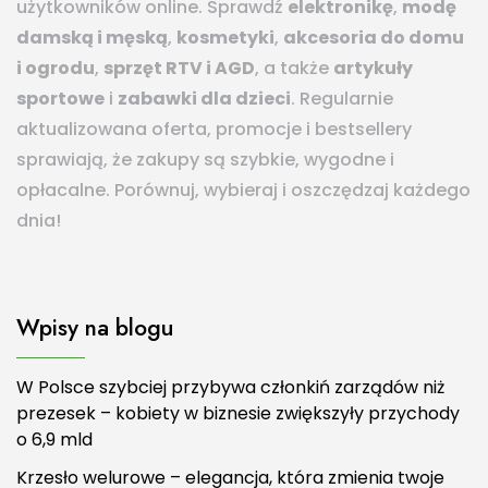
użytkowników online. Sprawdź
elektronikę
,
modę
damską i męską
,
kosmetyki
,
akcesoria do domu
i ogrodu
,
sprzęt RTV i AGD
, a także
artykuły
sportowe
i
zabawki dla dzieci
. Regularnie
aktualizowana oferta, promocje i bestsellery
sprawiają, że zakupy są szybkie, wygodne i
opłacalne. Porównuj, wybieraj i oszczędzaj każdego
dnia!
Wpisy na blogu
W Polsce szybciej przybywa członkiń zarządów niż
prezesek – kobiety w biznesie zwiększyły przychody
o 6,9 mld
Krzesło welurowe – elegancja, która zmienia twoje