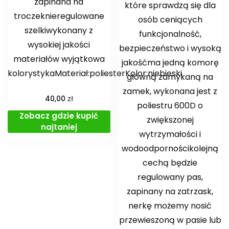
zapinana na
które sprawdzą się dla
troczeknieregulowane
osób ceniących
szelkiwykonany z
funkcjonalność,
wysokiej jakości
bezpieczeństwo i wysoką
materiałów wyjątkowa
jakośćma jedną komorę
kolorystykaMateriał:poliesterKolor:niebieski
główną zamykaną na
zamek, wykonana jest z
zł
40,00
poliestru 600D o
Zobacz gdzie kupić
zwiększonej
najtaniej
wytrzymałości i
wodoodpornościkolejną
cechą będzie
regulowany pas,
zapinany na zatrzask,
nerkę możemy nosić
przewieszoną w pasie lub