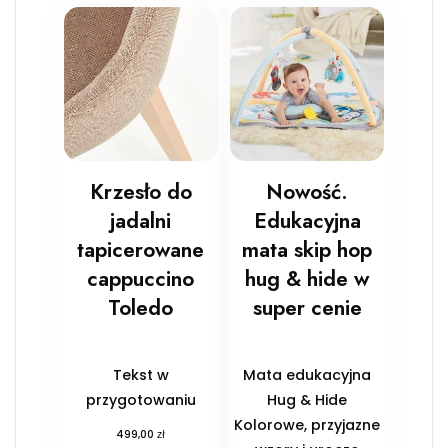
Krzesło do
Nowość.
jadalni
Edukacyjna
tapicerowane
mata skip hop
cappuccino
hug & hide w
Toledo
super cenie
Tekst w
Mata edukacyjna
przygotowaniu
Hug & Hide
Kolorowe, przyjazne
zł
499,00