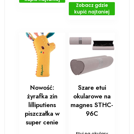
Zobacz gdzie
kupić najtaniej
Nowość:
Szare etui
żyrafka zin
okularowe na
lilliputiens
magnes STHC-
piszczałka w
96C
super cenie
Etui na okulary