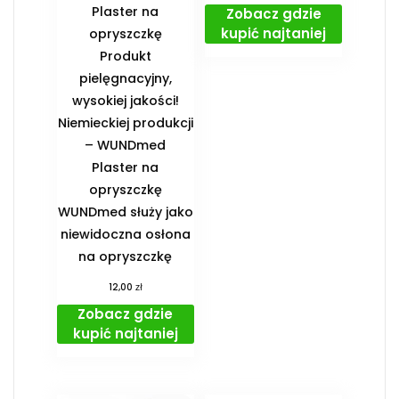
Plaster na
Zobacz gdzie
kupić najtaniej
opryszczkę
Produkt
pielęgnacyjny,
wysokiej jakości!
Niemieckiej produkcji
– WUNDmed
Plaster na
opryszczkę
WUNDmed służy jako
niewidoczna osłona
na opryszczkę
zł
12,00
Zobacz gdzie
kupić najtaniej