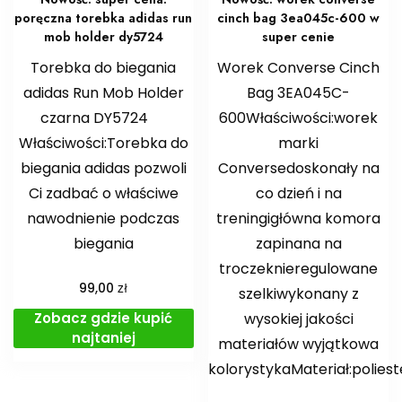
poręczna torebka adidas run
cinch bag 3ea045c-600 w
mob holder dy5724
super cenie
Torebka do biegania
Worek Converse Cinch
adidas Run Mob Holder
Bag 3EA045C-
czarna DY5724
600Właściwości:worek
Właściwości:Torebka do
marki
biegania adidas pozwoli
Conversedoskonały na
Ci zadbać o właściwe
co dzień i na
nawodnienie podczas
treningigłówna komora
biegania
zapinana na
troczeknieregulowane
zł
99,00
szelkiwykonany z
Zobacz gdzie kupić
wysokiej jakości
najtaniej
materiałów wyjątkowa
kolorystykaMateriał:polies