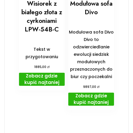
Wisiorek z
Modułowa sofa
białego złota z
Divo
cyrkoniami
LPW-54B-C
Modułowa sofa Divo
Divo to
odzwierciedlanie
Tekst w
ewolucji siedzisk
przygotowaniu
modułowych
zł
1885,00
przeznaczonych do
Zobacz gdzie
biur czy poczekalni
kupić najtaniej
zł
9897,00
Zobacz gdzie
kupić najtaniej