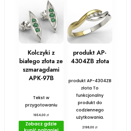
Kolczyki z
produkt AP-
białego złota ze
4304ZB złota
szmaragdami
APK-97B
produkt AP-4304ZB
złota To
funkcjonalny
Tekst w
produkt do
przygotowaniu
codziennego
zł
1654,00
użytkowania.
Zobacz gdzie
zł
2198,00
kupić najtaniej