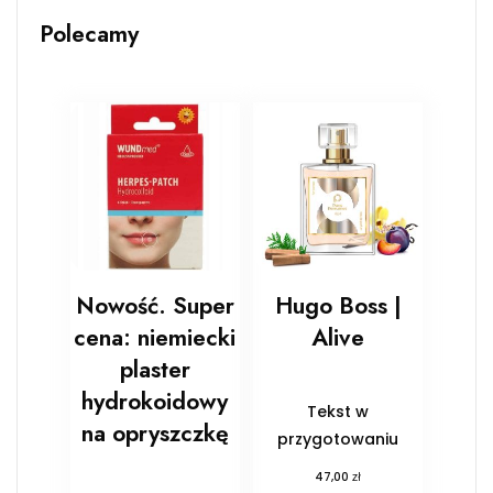
Polecamy
Nowość. Super
Hugo Boss |
cena: niemiecki
Alive
plaster
hydrokoidowy
Tekst w
na opryszczkę
przygotowaniu
zł
47,00