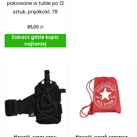
pakowane w tubie po 12
sztuk, prędkość 78
zł
85,00
Zobacz gdzie kupić
najtaniej
Nowość. super cena:
Nowość. worek converse