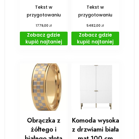
Tekst w
Tekst w
przygotowaniu
przygotowaniu
zł
zł
1779,00
5482,00
Zobacz gdzie
Zobacz gdzie
kupić najtaniej
kupić najtaniej
Obrączka z
Komoda wysoka
żółtego i
z drzwiami biała
białego złota
mat 100 cm