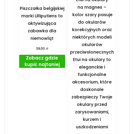
na magnes –
Piszczałka belgijskiej
kolor szary pasuje
marki Lilliputiens to
do okularów
aktywizująca
korekcyjnych oraz
zabawka dla
niektórych modeli
niemowląt
okularów
zł
39,00
przeciwsłonecznych
Zobacz gdzie
Etui na okulary to
kupić najtaniej
eleganckie i
funkcjonalne
akcesorium, które
doskonale
zabezpieczy Twoje
okulary przed
zarysowaniami,
kurzem i
uszkodzeniami