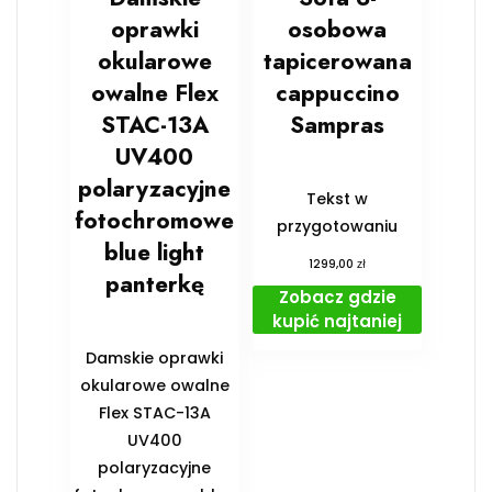
oprawki
osobowa
okularowe
tapicerowana
owalne Flex
cappuccino
STAC-13A
Sampras
UV400
polaryzacyjne
Tekst w
fotochromowe
przygotowaniu
blue light
zł
1299,00
panterkę
Zobacz gdzie
kupić najtaniej
Damskie oprawki
okularowe owalne
Flex STAC-13A
UV400
polaryzacyjne