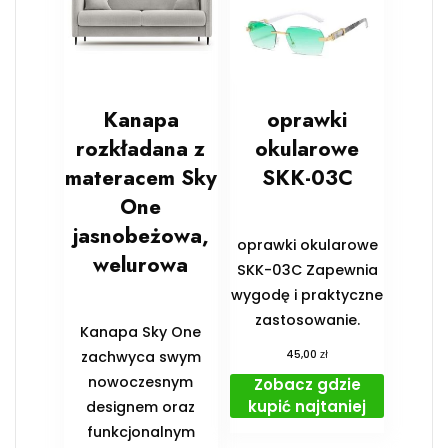
Kanapa
oprawki
rozkładana z
okularowe
materacem Sky
SKK-03C
One
jasnobeżowa,
oprawki okularowe
welurowa
SKK-03C Zapewnia
wygodę i praktyczne
zastosowanie.
Kanapa Sky One
zł
zachwyca swym
45,00
nowoczesnym
Zobacz gdzie
kupić najtaniej
designem oraz
funkcjonalnym