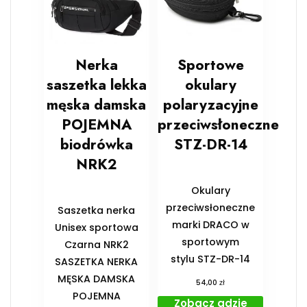
Nerka
Sportowe
saszetka lekka
okulary
męska damska
polaryzacyjne
POJEMNA
przeciwsłoneczne
biodrówka
STZ-DR-14
NRK2
Okulary
przeciwsłoneczne
Saszetka nerka
marki DRACO w
Unisex sportowa
sportowym
Czarna NRK2
stylu STZ-DR-14
SASZETKA NERKA
MĘSKA DAMSKA
zł
54,00
POJEMNA
Zobacz gdzie