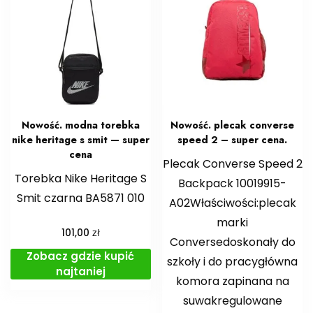
Nowość. modna torebka
Nowość. plecak converse
nike heritage s smit — super
speed 2 – super cena.
cena
Plecak Converse Speed 2
Torebka Nike Heritage S
Backpack 10019915-
Smit czarna BA5871 010
A02Właściwości:plecak
marki
zł
101,00
Conversedoskonały do
Zobacz gdzie kupić
szkoły i do pracygłówna
najtaniej
komora zapinana na
suwakregulowane