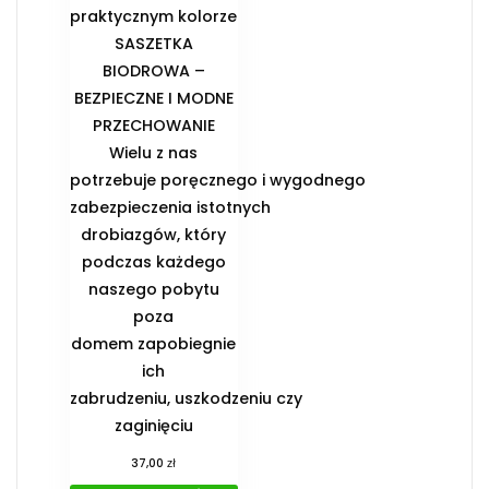
praktycznym kolorze
️SASZETKA
BIODROWA –
BEZPIECZNE I MODNE
PRZECHOWANIE️
Wielu z nas
potrzebuje poręcznego i wygodnego
zabezpieczenia istotnych
drobiazgów, który
podczas każdego
naszego pobytu
poza
domem zapobiegnie
ich
zabrudzeniu, uszkodzeniu czy
zaginięciu
zł
37,00