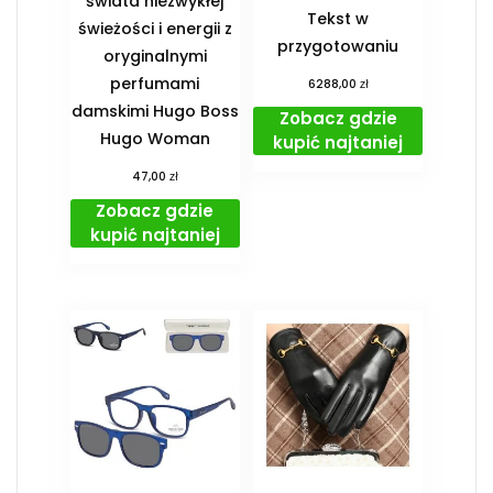
świata niezwykłej
Tekst w
świeżości i energii z
przygotowaniu
oryginalnymi
perfumami
zł
6288,00
damskimi Hugo Boss
Zobacz gdzie
Hugo Woman
kupić najtaniej
zł
47,00
Zobacz gdzie
kupić najtaniej