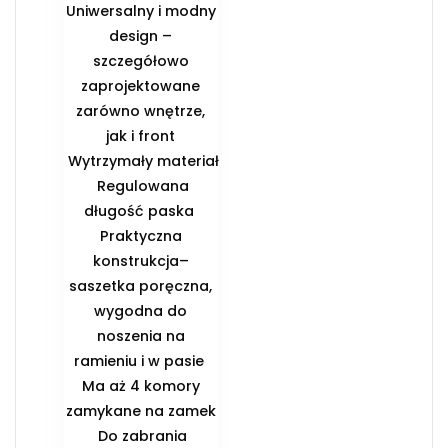
Uniwersalny i modny
design –
szczegółowo
zaprojektowane
zarówno wnętrze,
jak i front
️ Wytrzymały materiał
️ Regulowana
długość paska ️
Praktyczna
konstrukcja–
saszetka poręczna,
wygodna do
noszenia na
ramieniu i w pasie ️
Ma aż 4 komory
zamykane na zamek
️ Do zabrania