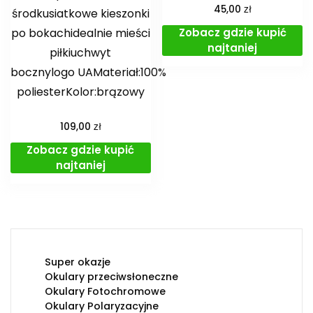
zł
45,00
środkusiatkowe kieszonki
Zobacz gdzie kupić
po bokachidealnie mieści
najtaniej
piłkiuchwyt
bocznylogo UAMateriał:100%
poliesterKolor:brązowy
zł
109,00
Zobacz gdzie kupić
najtaniej
Super okazje
Okulary przeciwsłoneczne
Okulary Fotochromowe
Okulary Polaryzacyjne