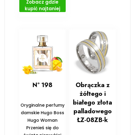
Zobacz gdzie
kupić najtaniej
N° 198
Obrączka z
żółtego i
białego złota
Oryginalne perfumy
palladowego
damskie Hugo Boss
ŁZ-08ZB-k
Hugo Woman
Przenieś się do