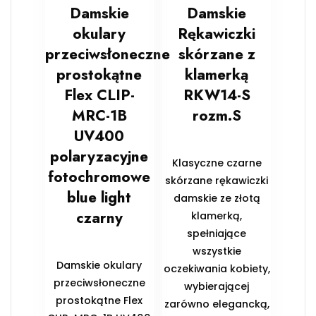
Damskie
Damskie
okulary
Rękawiczki
przeciwsłoneczne
skórzane z
prostokątne
klamerką
Flex CLIP-
RKW14-S
MRC-1B
rozm.S
UV400
polaryzacyjne
Klasyczne czarne
fotochromowe
skórzane rękawiczki
blue light
damskie ze złotą
czarny
klamerką,
spełniające
wszystkie
Damskie okulary
oczekiwania kobiety,
przeciwsłoneczne
wybierającej
prostokątne Flex
zarówno elegancką,