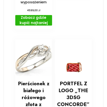
wyposażeniem
zł
4599,00
Zobacz gdzie
kupić najtaniej
Pierścionek z
PORTFEL Z
białego i
LOGO „THE
różowego
3DSG
złota z
CONCORDE”