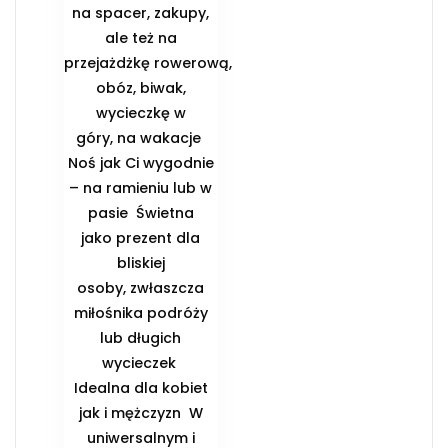
na spacer, zakupy,
ale też na
przejażdżkę rowerową,
obóz, biwak,
wycieczkę w
góry, na wakacje ️
Noś jak Ci wygodnie
– na ramieniu lub w
pasie ️ Świetna
jako prezent dla
bliskiej
osoby, zwłaszcza
miłośnika podróży
lub długich
wycieczek ️
Idealna dla kobiet
jak i mężczyzn ️ W
uniwersalnym i