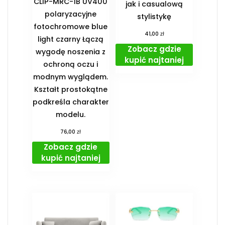
CLIP-MRC-1B UV400
jak i casualową
polaryzacyjne
stylistykę
fotochromowe blue
zł
41,00
light czarny Łączą
Zobacz gdzie
wygodę noszenia z
kupić najtaniej
ochroną oczu i
modnym wyglądem.
Kształt prostokątne
podkreśla charakter
modelu.
zł
76,00
Zobacz gdzie
kupić najtaniej