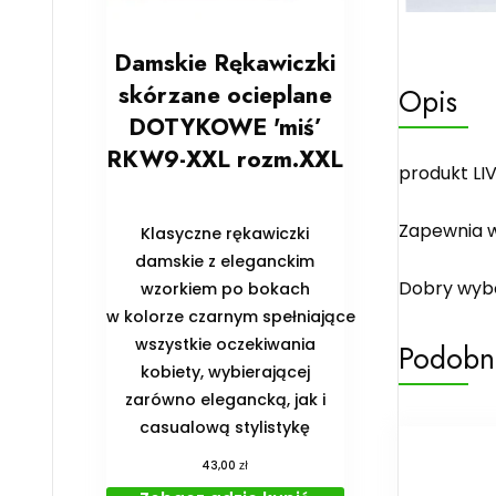
Damskie Rękawiczki
skórzane ocieplane
Opis
DOTYKOWE 'miś’
RKW9-XXL rozm.XXL
produkt LIV
Zapewnia w
Klasyczne rękawiczki
damskie z eleganckim
Dobry wybó
wzorkiem po bokach
w kolorze czarnym spełniające
wszystkie oczekiwania
Podobn
kobiety, wybierającej
zarówno elegancką, jak i
casualową stylistykę
zł
43,00