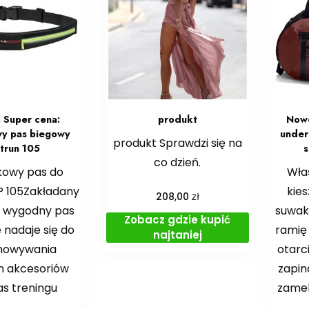
 Super cena:
produkt
Nowo
y pas biegowy
under
produkt Sprawdzi się na
htrun 105
s
co dzień.
kowy pas do
Wła
P 105Zakładany
kie
zł
208,00
, wygodny pas
suwak
Zobacz gdzie kupić
 nadaje się do
ramię
najtaniej
howywania
otar
h akcesoriów
zapin
s treningu
zame