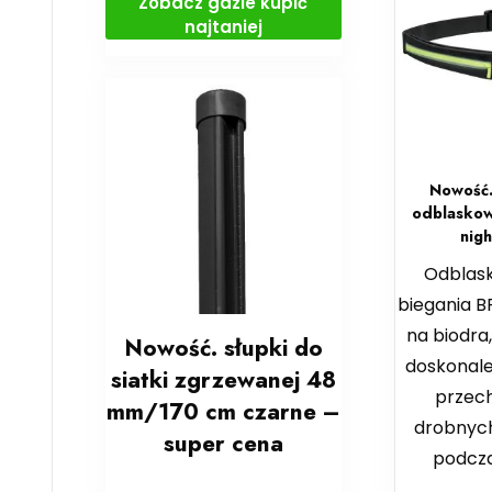
Zobacz gdzie kupić
najtaniej
Nowość.
odblaskow
nig
Odblas
biegania B
na biodra
Nowość. słupki do
doskonale
siatki zgrzewanej 48
przec
mm/170 cm czarne –
drobnyc
super cena
podcza