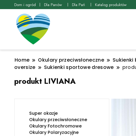
Dom i ogród
Dla Panów
Dla Pań
Katalog produktów
Home
Okulary przeciwsłoneczne
Sukienki 
oversize
Sukienki sportowe dresowe
produ
produkt LIVIANA
Super okazje
Okulary przeciwsłoneczne
Okulary Fotochromowe
Okulary Polaryzacyjne