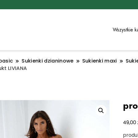
Wszystkie k
basic
Sukienki dzianinowe
Sukienki maxi
Suki
kt LIVIANA
pro
49,00
produk