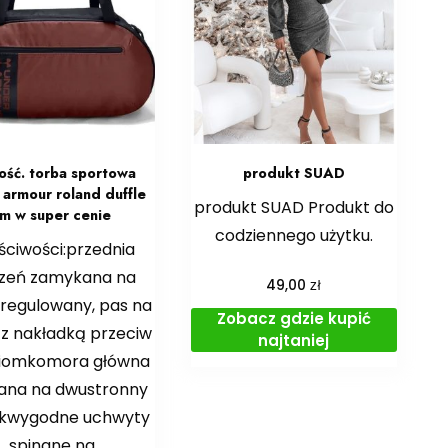
ść. torba sportowa
produkt SUAD
 armour roland duffle
produkt SUAD Produkt do
m w super cenie
codziennego użytku.
ściwości:przednia
szeń zamykana na
zł
49,00
regulowany, pas na
Zobacz gdzie kupić
 z nakładką przeciw
najtaniej
ciomkomora główna
ana na dwustronny
kwygodne uchwyty
spinane na