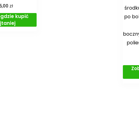
zł
5,00
środk
gdzie kupić
po bo
jtaniej
boczny
poli
Zo