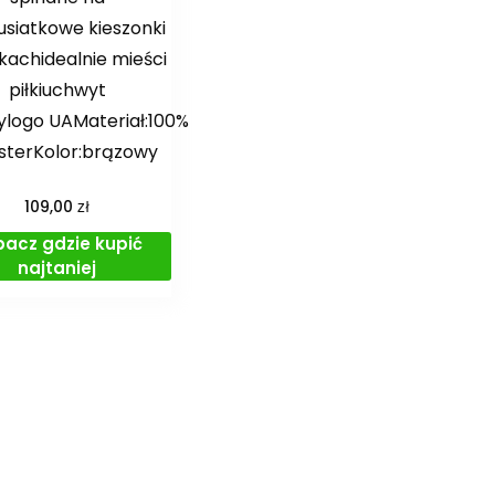
usiatkowe kieszonki
kachidealnie mieści
piłkiuchwyt
logo UAMateriał:100%
esterKolor:brązowy
zł
109,00
bacz gdzie kupić
najtaniej