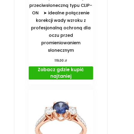
przeciwsłoneczną typu CLIP-
ON ➤ idealne połączenie
korekcji wady wzroku z
profesjonalną ochroną dla
oczu przed
promieniowaniem
słonecznym
zł
119,00
Zobacz gdzie kupić
najtaniej