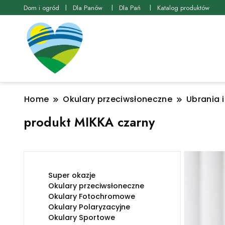
Dom i ogród
Dla Panów
Dla Pań
Katalog produktów
Home
Okulary przeciwsłoneczne
Ubrania 
produkt MIKKA czarny
Super okazje
Okulary przeciwsłoneczne
Okulary Fotochromowe
Okulary Polaryzacyjne
Okulary Sportowe