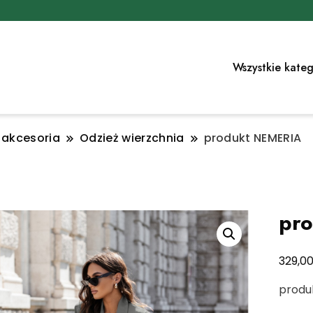
Wszystkie kateg
i akcesoria
Odzież wierzchnia
produkt NEMERIA
pr
329,0
produ