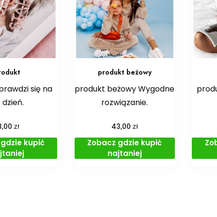
rodukt
produkt beżowy
prawdzi się na
produkt beżowy Wygodne
produ
 dzień.
rozwiązanie.
zł
zł
3,00
43,00
gdzie kupić
Zobacz gdzie kupić
Zo
jtaniej
najtaniej