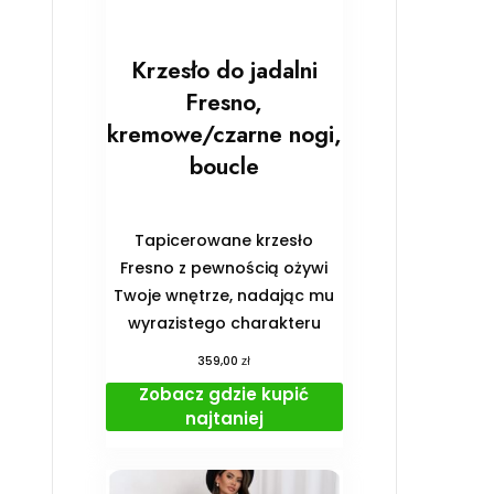
Krzesło do jadalni
Fresno,
kremowe/czarne nogi,
boucle
Tapicerowane krzesło
Fresno z pewnością ożywi
Twoje wnętrze, nadając mu
wyrazistego charakteru
zł
359,00
Zobacz gdzie kupić
najtaniej