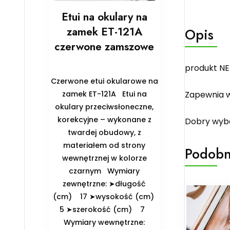
Etui na okulary na
zamek ET-121A
Opis
czerwone zamszowe
produkt NE
Czerwone etui okularowe na
zamek ET-121A Etui na
Zapewnia w
okulary przeciwsłoneczne,
korekcyjne – wykonane z
Dobry wybó
twardej obudowy, z
materiałem od strony
Podobn
wewnętrznej w kolorze
czarnym ️Wymiary
zewnętrzne: ➤długość
(cm) 17 ➤wysokość (cm)
5 ➤szerokość (cm) 7
️Wymiary wewnętrzne: