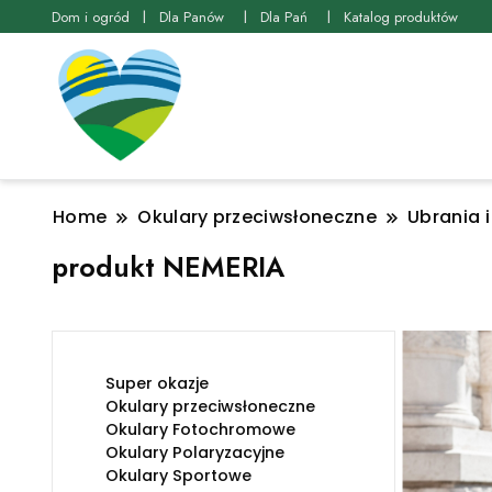
Dom i ogród
Dla Panów
Dla Pań
Katalog produktów
Home
Okulary przeciwsłoneczne
Ubrania 
produkt NEMERIA
Super okazje
Okulary przeciwsłoneczne
Okulary Fotochromowe
Okulary Polaryzacyjne
Okulary Sportowe