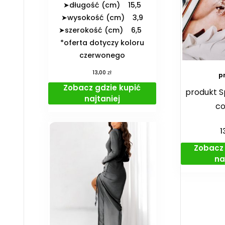
➤długość (cm) 15,5
➤wysokość (cm) 3,9
➤szerokość (cm) 6,5
*oferta dotyczy koloru
czerwonego
zł
13,00
p
Zobacz gdzie kupić
produkt S
najtaniej
co
1
Zobacz 
na