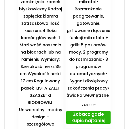
zamknięcia: zamek
mikrofal•
błyskawiczny Rodzaj
Rozmrażanie,
zapięcia: klamra
podgrzewanie,
zatrzaskowa Ilość
gotowanie,
kieszeni: 4 Ilość
grillowanie i łączenie
komór głównych: 1
funkcji mikrofala +
Możliwość noszenia
grill• 5 poziomów
na biodrach lub na
mocy, 2 programy
ramieniu Wymiary:
do rozmrażania• 8
Szerokość nerki: 35
programów
cm Wysokość nerki:
automatycznych•
17 cm Regulowany
Sygnał dźwiękowy
pasek ️ LISTA ZALET
zakończenia pracy•
SZASZETKI
Światło wewnętrzne
BIODROWEJ ️
zł
749,00
Uniwersalny i modny
Zobacz gdzie
design –
kupić najtaniej
szczegółowo