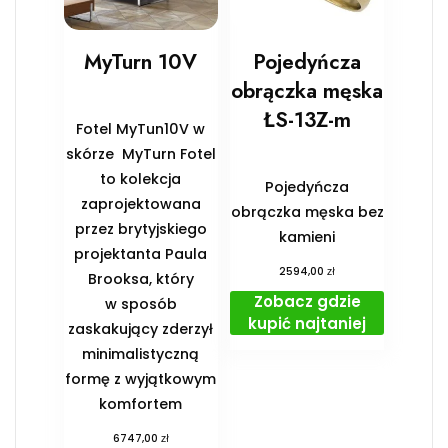
MyTurn 10V
Pojedyńcza
obrączka męska
ŁS-13Z-m
Fotel MyTun10V w
skórze MyTurn Fotel
to kolekcja
Pojedyńcza
zaprojektowana
obrączka męska bez
przez brytyjskiego
kamieni
projektanta Paula
zł
2594,00
Brooksa, który
Zobacz gdzie
w sposób
kupić najtaniej
zaskakujący zderzył
minimalistyczną
formę z wyjątkowym
komfortem
zł
6747,00