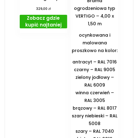
Brama
ogrodzeniowa typ
zł
329,00
VERTIGO – 4,00 x
Zobacz gdzie
1,50 m
kupić najtaniej
ocynkowana i
malowana
proszkowo na kolor:
antracyt – RAL 7016
czarny – RAL 9005
zielony jodłowy –
RAL 6009
winna czerwień –
RAL 3005
brązowy – RAL 8017
szary niebieski – RAL
5008
szary – RAL 7040