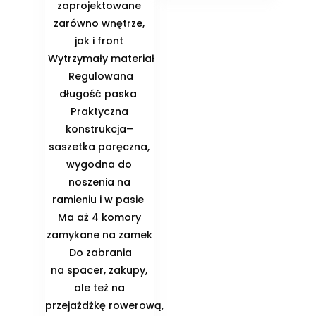
zaprojektowane
zarówno wnętrze,
jak i front
️ Wytrzymały materiał
️ Regulowana
długość paska ️
Praktyczna
konstrukcja–
saszetka poręczna,
wygodna do
noszenia na
ramieniu i w pasie ️
Ma aż 4 komory
zamykane na zamek
️ Do zabrania
na spacer, zakupy,
ale też na
przejażdżkę rowerową,