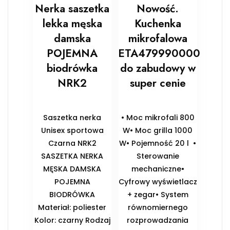
Nerka saszetka
Nowość.
lekka męska
Kuchenka
damska
mikrofalowa
POJEMNA
ETA479990000
biodrówka
do zabudowy w
NRK2
super cenie
Saszetka nerka
• Moc mikrofali 800
Unisex sportowa
W• Moc grilla 1000
Czarna NRK2
W• Pojemność 20 l •
SASZETKA NERKA
Sterowanie
MĘSKA DAMSKA
mechaniczne•
POJEMNA
Cyfrowy wyświetlacz
BIODRÓWKA
+ zegar• System
Materiał: poliester
równomiernego
Kolor: czarny Rodzaj
rozprowadzania