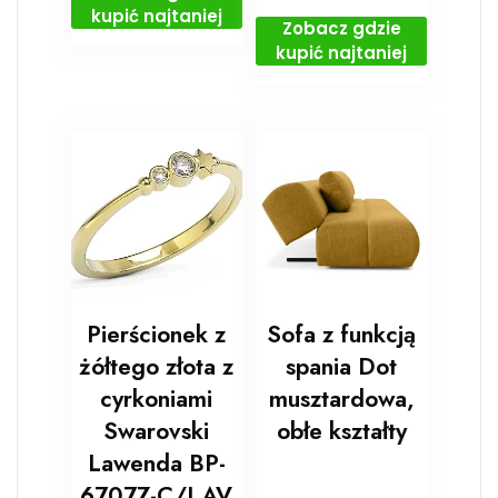
kupić najtaniej
Zobacz gdzie
kupić najtaniej
Pierścionek z
Sofa z funkcją
żółtego złota z
spania Dot
cyrkoniami
musztardowa,
Swarovski
obłe kształty
Lawenda BP-
6707Z-C/LAV