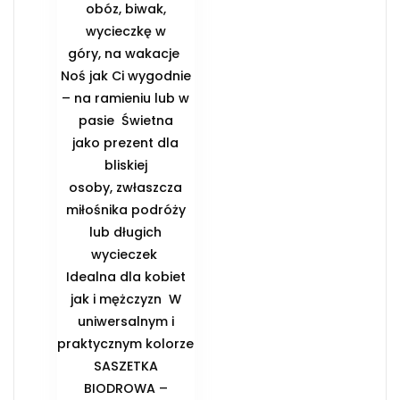
obóz, biwak,
wycieczkę w
góry, na wakacje ️
Noś jak Ci wygodnie
– na ramieniu lub w
pasie ️ Świetna
jako prezent dla
bliskiej
osoby, zwłaszcza
miłośnika podróży
lub długich
wycieczek ️
Idealna dla kobiet
jak i mężczyzn ️ W
uniwersalnym i
praktycznym kolorze
️SASZETKA
BIODROWA –