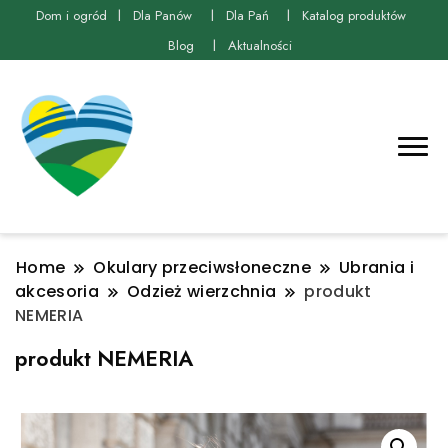
Dom i ogród
Dla Panów
Dla Pań
Katalog produktów
Blog
Aktualności
Home
Okulary przeciwsłoneczne
Ubrania i
akcesoria
Odzież wierzchnia
produkt
NEMERIA
produkt NEMERIA