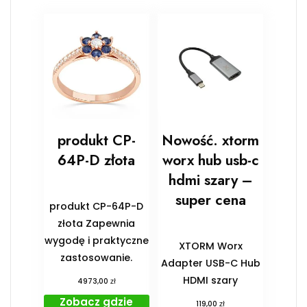
produkt CP-
Nowość. xtorm
64P-D złota
worx hub usb-c
hdmi szary –
super cena
produkt CP-64P-D
złota Zapewnia
wygodę i praktyczne
XTORM Worx
zastosowanie.
Adapter USB-C Hub
HDMI szary
zł
4973,00
Zobacz gdzie
zł
119,00