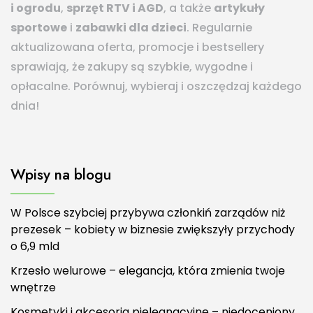
i ogrodu
,
sprzęt RTV i AGD
, a także
artykuły
sportowe
i
zabawki dla dzieci
. Regularnie
aktualizowana oferta, promocje i bestsellery
sprawiają, że zakupy są szybkie, wygodne i
opłacalne. Porównuj, wybieraj i oszczędzaj każdego
dnia!
Wpisy na blogu
W Polsce szybciej przybywa członkiń zarządów niż
prezesek – kobiety w biznesie zwiększyły przychody
o 6,9 mld
Krzesło welurowe – elegancja, która zmienia twoje
wnętrze
Kosmetyki i akcesoria pielęgnacyjne – niedoceniony