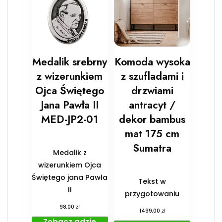
Medalik srebrny
Komoda wysoka
z wizerunkiem
z szufladami i
Ojca Świętego
drzwiami
Jana Pawła II
antracyt /
MED-JP2-01
dekor bambus
mat 175 cm
Sumatra
Medalik z
wizerunkiem Ojca
Świętego jana Pawła
Tekst w
II
przygotowaniu
zł
98,00
zł
1499,00
Zobacz gdzie