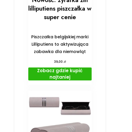
Nowość: żyrafka zin
lilliputiens piszczałka w
super cenie
Piszczałka belgijskiej marki
Lilliputiens to aktywizująca
zabawka dla niemowląt
zł
39,00
Zobacz gdzie kupić
najtaniej