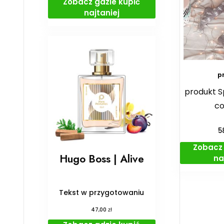
Zobacz gdzie kupić
najtaniej
p
produkt S
co
5
Zobacz 
Hugo Boss | Alive
na
Tekst w przygotowaniu
zł
47,00