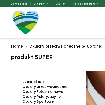
Dom i ogród
Dla Panów
Dla Pań
Katalog produktów
Home
Okulary przeciwsłoneczne
Ubrania 
produkt SUPER
Super okazje
Okulary przeciwsłoneczne
Okulary Fotochromowe
Okulary Polaryzacyjne
Okulary Sportowe