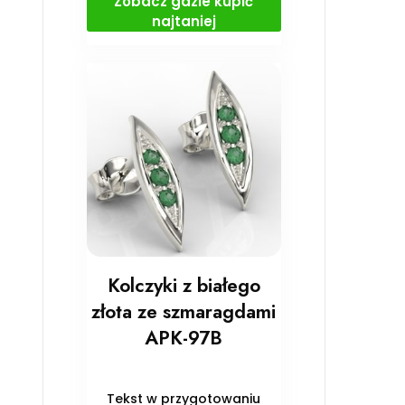
Zobacz gdzie kupić
najtaniej
Kolczyki z białego
złota ze szmaragdami
APK-97B
Tekst w przygotowaniu