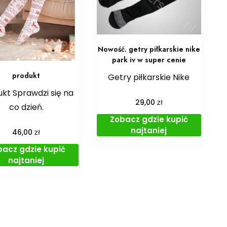
Nowość. getry piłkarskie nike
park iv w super cenie
produkt
Getry piłkarskie Nike
kt Sprawdzi się na
zł
29,00
co dzień.
Zobacz gdzie kupić
najtaniej
zł
46,00
bacz gdzie kupić
najtaniej