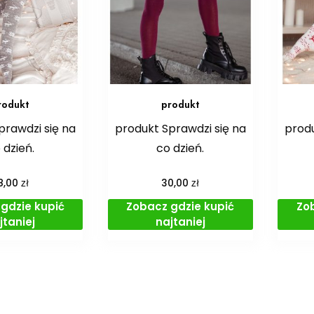
rodukt
produkt
prawdzi się na
produkt Sprawdzi się na
produ
 dzień.
co dzień.
zł
zł
8,00
30,00
gdzie kupić
Zobacz gdzie kupić
Zo
jtaniej
najtaniej