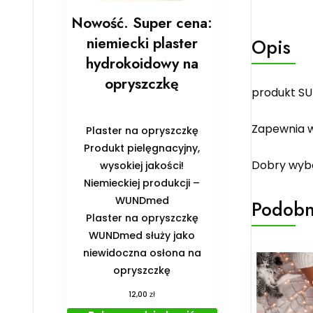
Nowość. Super cena:
niemiecki plaster
Opis
hydrokoidowy na
opryszczkę
produkt SU
Zapewnia w
Plaster na opryszczkę
Produkt pielęgnacyjny,
Dobry wybó
wysokiej jakości!
Niemieckiej produkcji –
WUNDmed
Podobn
Plaster na opryszczkę
WUNDmed służy jako
niewidoczna osłona na
opryszczkę
zł
12,00