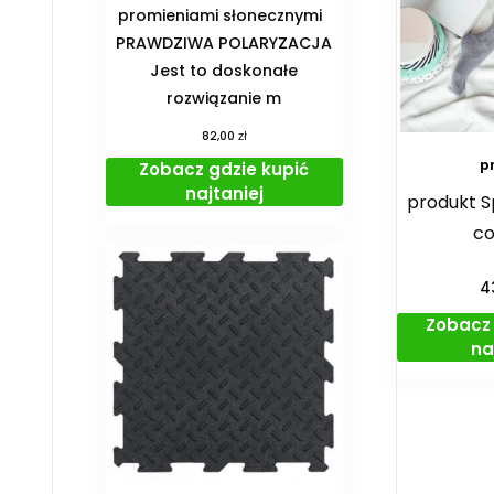
promieniami słonecznymi
PRAWDZIWA POLARYZACJA
Jest to doskonałe
rozwiązanie m
zł
82,00
p
Zobacz gdzie kupić
najtaniej
produkt S
co
4
Zobacz 
na