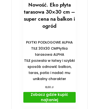
Nowość. Eko płyta
tarasowa 30×30 cm –
super cena na balkon i
ogród
PŁYTKI PODŁOGOWE ALPHA
TILE 30X30 CMPłytka
tarasowa ALPHA
TILE pozwala w łatwy i szybki
sposób odnowić balkon,
taras, patio i nadać mu
unikalny charakter
zł
8,00
Zobacz gdzie kupić
najtaniej