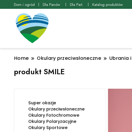
Dom i ogród
Dla Panów
Dla Pań
Katalog produktów
Home
Okulary przeciwsłoneczne
Ubrania 
produkt SMILE
Super okazje
Okulary przeciwsłoneczne
Okulary Fotochromowe
Okulary Polaryzacyjne
Okulary Sportowe