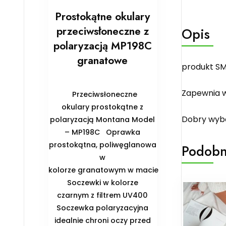
Prostokątne okulary
przeciwsłoneczne z
Opis
polaryzacją MP198C
granatowe
produkt SMI
Zapewnia w
Przeciwsłoneczne
okulary prostokątne z
Dobry wybó
polaryzacją Montana Model
– MP198C Oprawka
prostokątna, poliwęglanowa
Podobn
w
kolorze granatowym w macie
Soczewki w kolorze
czarnym z filtrem UV400
Soczewka polaryzacyjna
idealnie chroni oczy przed