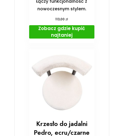
Łączy funkcjonalność z
nowoczesnym stylem.
zł
113,00
Zobacz gdzie kupić
najtaniej
Krzesło do jadalni
Pedro, ecru/czarne