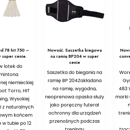
ed 78 hit 750 –
Nowość. Saszetka biegowa
Nowo
 super cenie.
na ramię BP204 w super
conve
cenie
w lotek do
Saszetka do biegania na
Wore
mintona
ramię BP 204Zakładana
Gy
ej niemieckiej
na ramię, wygodna,
483 
bot Torro, HIT
neoprenowa opaska służy
marki
ing, Wysokiej
jako poręczny futerał
n
ki z naturalnych
ochronny dla urządzeń
tren
rkowym końcem
przenośnych podczas
w tubie po 12
treningu
troc