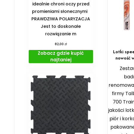
idealnie chroni oczy przed
promieniami słonecznymi
PRAWDZIWA POLARYZACJA
Jest to doskonałe
rozwiązanie m
zł
82,00
Lotki spe
Zobacz gdzie kupić
nowość w
najtaniej
Zesta
bad
renomowan
firmy Tal
700 Train
jakości lot
piór i ko
pakowane 