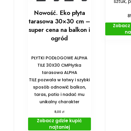
sztuk, 
Nowość. Eko płyta
8
tarasowa 30×30 cm –
Zobacz 
super cena na balkon i
na
ogród
PŁYTKI PODŁOGOWE ALPHA
TILE 30X30 CMPłytka
tarasowa ALPHA
TILE pozwala w łatwy i szybki
sposób odnowić balkon,
taras, patio i nadać mu
unikalny charakter
zł
8,00
Zobacz gdzie kupić
najtaniej