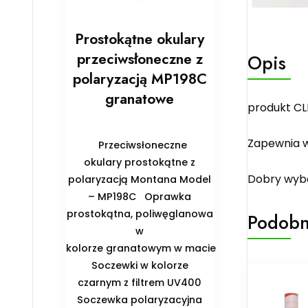
Prostokątne okulary
przeciwsłoneczne z
Opis
polaryzacją MP198C
granatowe
produkt CL
Zapewnia w
Przeciwsłoneczne
okulary prostokątne z
Dobry wybó
polaryzacją Montana Model
– MP198C Oprawka
prostokątna, poliwęglanowa
Podobn
w
kolorze granatowym w macie
Soczewki w kolorze
czarnym z filtrem UV400
Soczewka polaryzacyjna