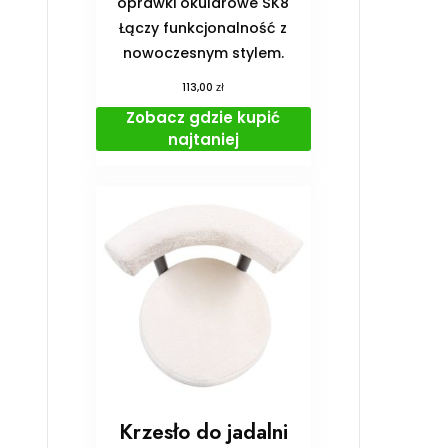
oprawki okularowe SK8
Łączy funkcjonalność z
nowoczesnym stylem.
zł
113,00
Zobacz gdzie kupić
najtaniej
Krzesło do jadalni