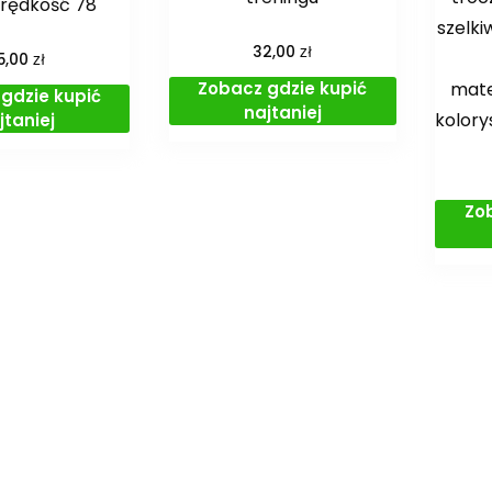
prędkość 78
szelki
zł
32,00
zł
5,00
Zobacz gdzie kupić
mate
gdzie kupić
najtaniej
kolory
jtaniej
Zo