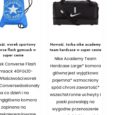
ść. worek sportowy
Nowość. torba nike academy
rse flash gymsack w
team hardcase w super cenie
super cenie
Nike Academy Team
k Converse Flash
Hardcase Large* komora
msack 40FGL10-
główna jest wyjątkowo
Właściwości:worek
pojemna* wzmocniony
 Conversedoskonały
spód chroni zawartość*
a co dzień i na
wszechstronne uchwyty i
ingigłówna komora
paski pozwalają na
zapinana na
wygodne przenoszenie
zeknieregulowane