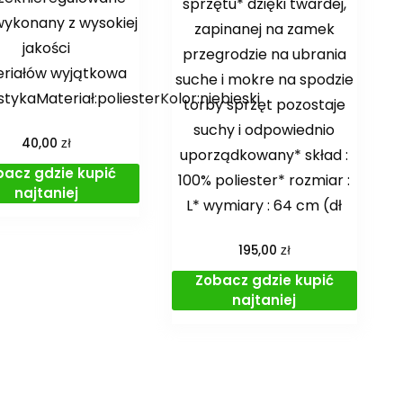
sprzętu* dzięki twardej,
wykonany z wysokiej
zapinanej na zamek
jakości
przegrodzie na ubrania
riałów wyjątkowa
suche i mokre na spodzie
stykaMateriał:poliesterKolor:niebieski
torby sprzęt pozostaje
suchy i odpowiednio
zł
40,00
uporządkowany* skład :
bacz gdzie kupić
100% poliester* rozmiar :
najtaniej
L* wymiary : 64 cm (dł
zł
195,00
Zobacz gdzie kupić
najtaniej