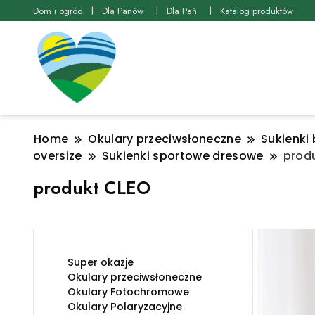
Dom i ogród
Dla Panów
Dla Pań
Katalog produktów
Home
Okulary przeciwsłoneczne
Sukienki 
oversize
Sukienki sportowe dresowe
prod
produkt CLEO
Super okazje
Okulary przeciwsłoneczne
Okulary Fotochromowe
Okulary Polaryzacyjne