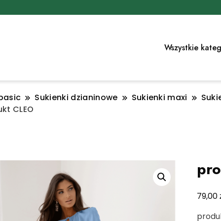
Wszystkie kateg
basic
Sukienki dzianinowe
Sukienki maxi
Suki
ukt CLEO
pr
79,00
produk