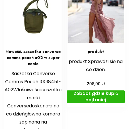
Nowość. saszetka converse
produkt
comms pouch a02 w super
produkt Sprawdzi się na
cenie
co dzień.
Saszetka Converse
Comms Pouch 10018451-
zł
208,00
A02Właściwości:saszetka
Zobacz gdzie kupić
marki
najtaniej
Conversedoskonała na
co dzieńgłówna komora
zapinana na