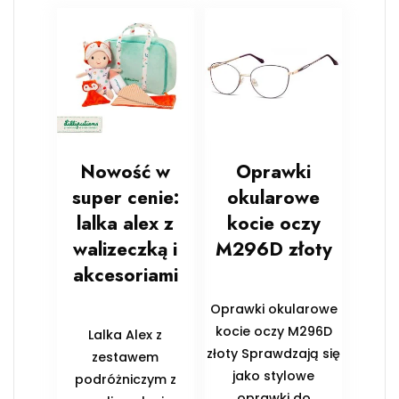
Nowość w
Oprawki
super cenie:
okularowe
lalka alex z
kocie oczy
walizeczką i
M296D złoty
akcesoriami
Oprawki okularowe
kocie oczy M296D
Lalka Alex z
złoty Sprawdzają się
zestawem
jako stylowe
podróżniczym z
oprawki do