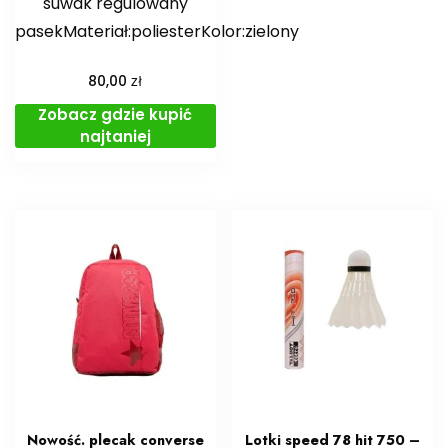
suwak regulowany
pasekMateriał:poliesterKolor:zielony
zł
80,00
Zobacz gdzie kupić
najtaniej
Nowość. plecak converse
Lotki speed 78 hit 750 –