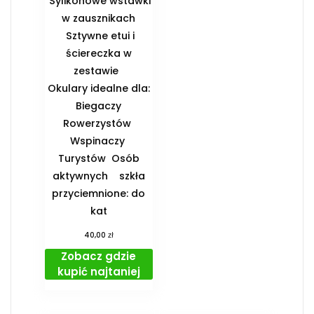
Sylikonowe wstawki
w zausznikach
Sztywne etui i
ściereczka w
zestawie
️Okulary idealne dla:
️ Biegaczy ️
Rowerzystów ️
Wspinaczy ️
Turystów ️ Osób
aktywnych ️ szkła
przyciemnione: do
kat
zł
40,00
Zobacz gdzie
kupić najtaniej