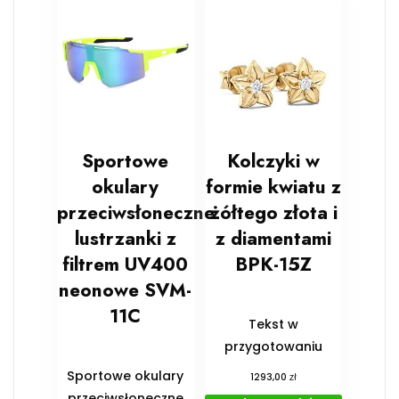
Sportowe
Kolczyki w
okulary
formie kwiatu z
przeciwsłoneczne
żółtego złota i
lustrzanki z
z diamentami
filtrem UV400
BPK-15Z
neonowe SVM-
11C
Tekst w
przygotowaniu
Sportowe okulary
zł
1293,00
przeciwsłoneczne