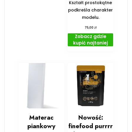
Kształt prostokątne
podkreśla charakter
modelu.
zł
75,00
Zobacz gdzie
kupić najtaniej
Materac
Nowość:
piankowy
finefood purrrr