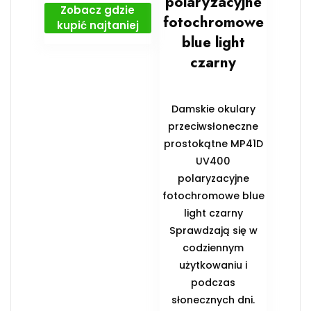
polaryzacyjne
Zobacz gdzie
fotochromowe
kupić najtaniej
blue light
czarny
Damskie okulary
przeciwsłoneczne
prostokątne MP41D
UV400
polaryzacyjne
fotochromowe blue
light czarny
Sprawdzają się w
codziennym
użytkowaniu i
podczas
słonecznych dni.