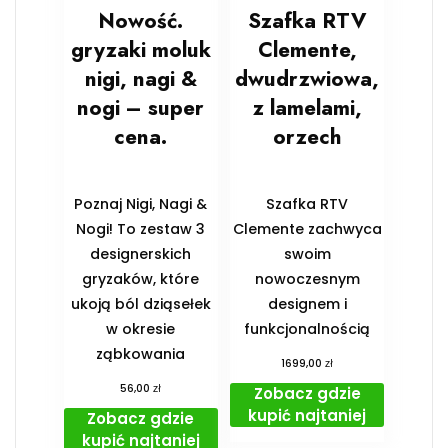
Nowość.
Szafka RTV
gryzaki moluk
Clemente,
nigi, nagi &
dwudrzwiowa,
nogi – super
z lamelami,
cena.
orzech
Poznaj Nigi, Nagi &
Szafka RTV
Nogi! To zestaw 3
Clemente zachwyca
designerskich
swoim
gryzaków, które
nowoczesnym
ukoją ból dziąsełek
designem i
w okresie
funkcjonalnością
ząbkowania
zł
1699,00
zł
56,00
Zobacz gdzie
kupić najtaniej
Zobacz gdzie
kupić najtaniej