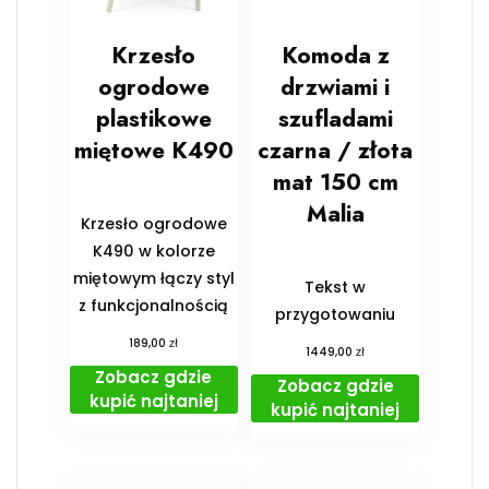
Krzesło
Komoda z
ogrodowe
drzwiami i
plastikowe
szufladami
miętowe K490
czarna / złota
mat 150 cm
Malia
Krzesło ogrodowe
K490 w kolorze
miętowym łączy styl
Tekst w
z funkcjonalnością
przygotowaniu
zł
189,00
zł
1449,00
Zobacz gdzie
Zobacz gdzie
kupić najtaniej
kupić najtaniej