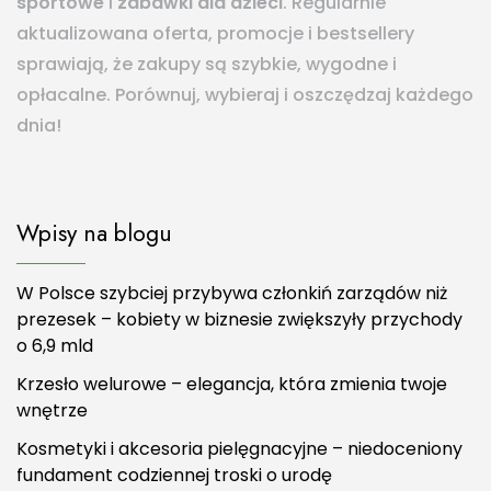
sportowe
i
zabawki dla dzieci
. Regularnie
aktualizowana oferta, promocje i bestsellery
sprawiają, że zakupy są szybkie, wygodne i
opłacalne. Porównuj, wybieraj i oszczędzaj każdego
dnia!
Wpisy na blogu
W Polsce szybciej przybywa członkiń zarządów niż
prezesek – kobiety w biznesie zwiększyły przychody
o 6,9 mld
Krzesło welurowe – elegancja, która zmienia twoje
wnętrze
Kosmetyki i akcesoria pielęgnacyjne – niedoceniony
fundament codziennej troski o urodę