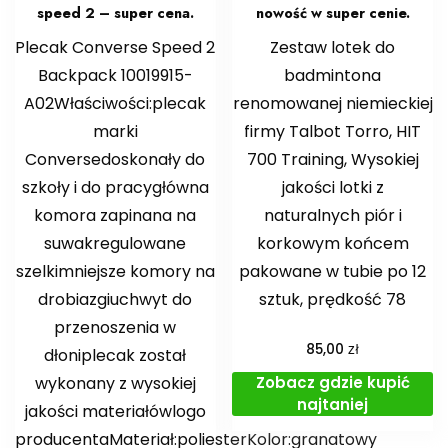
speed 2 – super cena.
nowość w super cenie.
Plecak Converse Speed 2
Zestaw lotek do
Backpack 10019915-
badmintona
A02Właściwości:plecak
renomowanej niemieckiej
marki
firmy Talbot Torro, HIT
Conversedoskonały do
700 Training, Wysokiej
szkoły i do pracygłówna
jakości lotki z
komora zapinana na
naturalnych piór i
suwakregulowane
korkowym końcem
szelkimniejsze komory na
pakowane w tubie po 12
drobiazgiuchwyt do
sztuk, prędkość 78
przenoszenia w
zł
85,00
dłoniplecak został
Zobacz gdzie kupić
wykonany z wysokiej
najtaniej
jakości materiałówlogo
producentaMateriał:poliesterKolor:granatowy