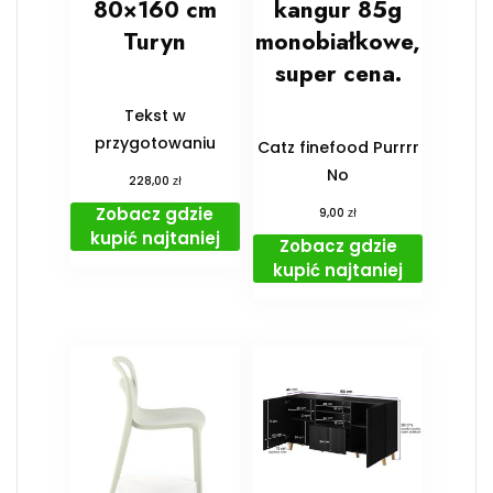
80×160 cm
kangur 85g
Turyn
monobiałkowe,
super cena.
Tekst w
przygotowaniu
Catz finefood Purrrr
No
zł
228,00
Zobacz gdzie
zł
9,00
kupić najtaniej
Zobacz gdzie
kupić najtaniej