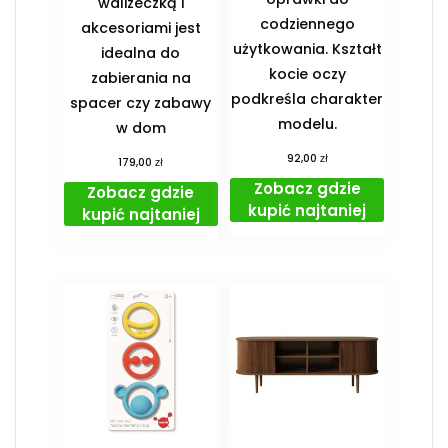
walizeczką i
codziennego
akcesoriami jest
użytkowania. Kształt
idealna do
kocie oczy
zabierania na
podkreśla charakter
spacer czy zabawy
modelu.
w dom
zł
92,00
zł
179,00
Zobacz gdzie
Zobacz gdzie
kupić najtaniej
kupić najtaniej