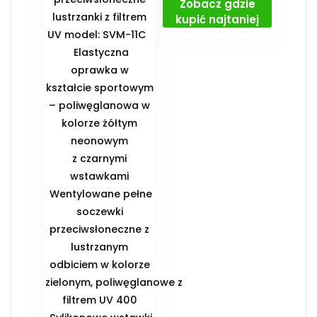
Zobacz gdzie
lustrzanki z filtrem
kupić najtaniej
UV model: SVM-11C
Elastyczna
oprawka w
kształcie sportowym
– poliwęglanowa w
kolorze żółtym
neonowym
z czarnymi
wstawkami
Wentylowane pełne
soczewki
przeciwsłoneczne z
lustrzanym
odbiciem w kolorze
zielonym, poliwęglanowe z
filtrem UV 400