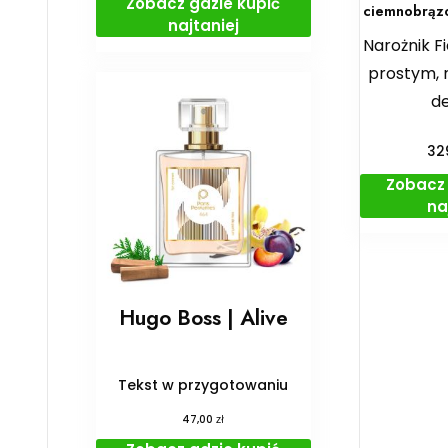
Zobacz gdzie kupić
ciemnobrązo
najtaniej
Narożnik F
prostym,
de
32
Zobacz 
na
Hugo Boss | Alive
Tekst w przygotowaniu
zł
47,00