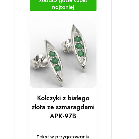
Zobacz gdzie kupić
najtaniej
Kolczyki z białego
złota ze szmaragdami
APK-97B
Tekst w przygotowaniu