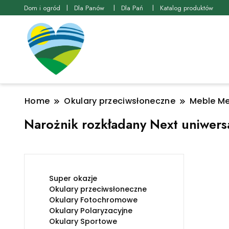
Dom i ogród
Dla Panów
Dla Pań
Katalog produktów
Home
Okulary przeciwsłoneczne
Meble Me
Narożnik rozkładany Next uniwers
Super okazje
Okulary przeciwsłoneczne
Okulary Fotochromowe
Okulary Polaryzacyjne
Okulary Sportowe