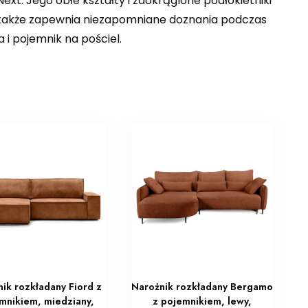
xt. Jego obłe kształty i zaokrąglone podłokietniki
e także zapewnia niezapomniane doznania podczas
i pojemnik na pościel.
ik rozkładany Fiord z
Narożnik rozkładany Bergamo
mnikiem, miedziany,
z pojemnikiem, lewy,