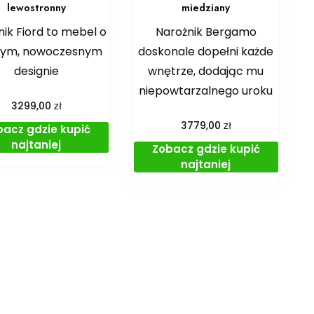
lewostronny
miedziany
ik Fiord to mebel o
Narożnik Bergamo
tym, nowoczesnym
doskonale dopełni każde
designie
wnętrze, dodając mu
niepowtarzalnego uroku
zł
3299,00
zł
3779,00
bacz gdzie kupić
najtaniej
Zobacz gdzie kupić
najtaniej