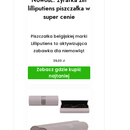
Nowość: żyrafka zin
lilliputiens piszczałka w
super cenie
Piszczałka belgijskiej marki
Lilliputiens to aktywizująca
zabawka dla niemowląt
zł
39,00
Zobacz gdzie kupić
najtaniej