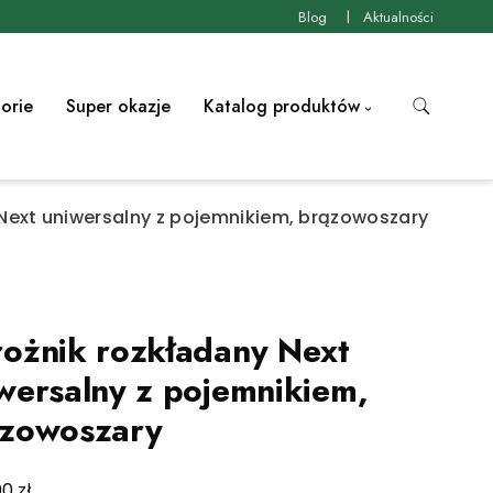
Blog
Aktualności
orie
Super okazje
Katalog produktów
Next uniwersalny z pojemnikiem, brązowoszary
ożnik rozkładany Next
wersalny z pojemnikiem,
ązowoszary
zł
00