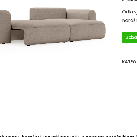
Odkry
naroż
Zoba
KATEG