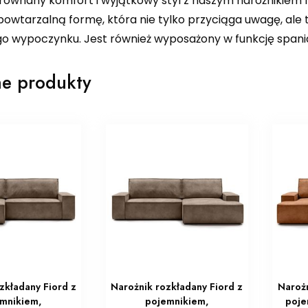
równany komfort i wyjątkowy styl z naszym narożnikiem Ne
powtarzalną formę, która nie tylko przyciąga uwagę, al
o wypoczynku. Jest również wyposażony w funkcję spania 
e produkty
zkładany Fiord z
Narożnik rozkładany Fiord z
Narożn
mnikiem,
pojemnikiem,
poje