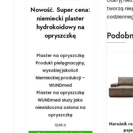
Odkryj niez
tworzą nie
Nowość. Super cena:
codzienneg
niemiecki plaster
hydrokoidowy na
Podobn
opryszczkę
Plaster na opryszczkę
Produkt pielęgnacyjny,
wysokiej jakości!
Niemieckiej produkcji –
WUNDmed
Plaster na opryszczkę
WUNDmed służy jako
niewidoczna osłona na
opryszczkę
Narożnik ro
zł
12,00
poje