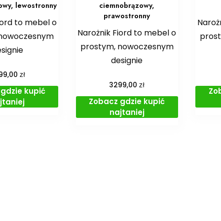
wy, lewostronny
ciemnobrązowy,
prawostronny
iord to mebel o
Narożn
Narożnik Fiord to mebel o
 nowoczesnym
pros
prostym, nowoczesnym
signie
designie
zł
99,00
zł
3299,00
gdzie kupić
Zo
Zobacz gdzie kupić
jtaniej
najtaniej