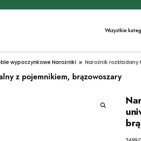
Wszystkie kateg
ble wypoczynkowe Narożniki
Narożnik rozkładany 
alny z pojemnikiem, brązowoszary
Nar
uni
br
3499,