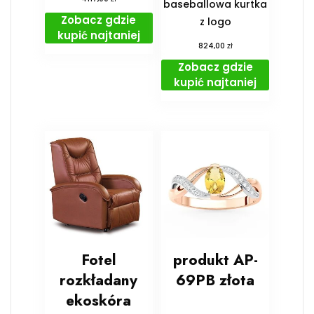
baseballowa kurtka
Zobacz gdzie
z logo
kupić najtaniej
zł
824,00
Zobacz gdzie
kupić najtaniej
Fotel
produkt AP-
rozkładany
69PB złota
ekoskóra