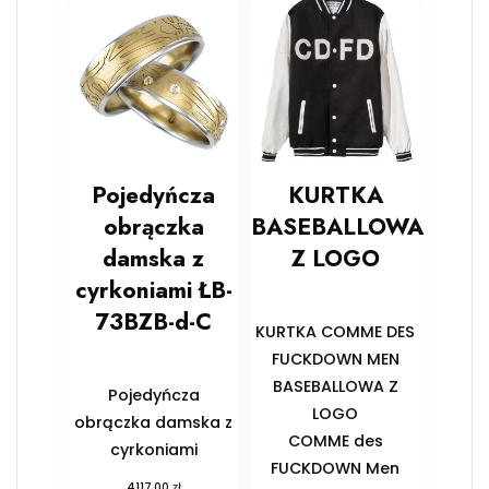
Pojedyńcza
KURTKA
obrączka
BASEBALLOWA
damska z
Z LOGO
cyrkoniami ŁB-
73BZB-d-C
KURTKA COMME DES
FUCKDOWN MEN
BASEBALLOWA Z
Pojedyńcza
LOGO
obrączka damska z
COMME des
cyrkoniami
FUCKDOWN Men
zł
4117,00