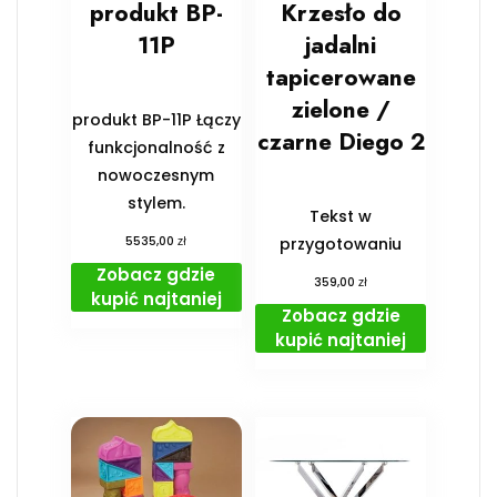
produkt BP-
Krzesło do
11P
jadalni
tapicerowane
zielone /
produkt BP-11P Łączy
czarne Diego 2
funkcjonalność z
nowoczesnym
stylem.
Tekst w
zł
5535,00
przygotowaniu
Zobacz gdzie
zł
359,00
kupić najtaniej
Zobacz gdzie
kupić najtaniej