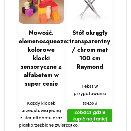
Nowość.
Stół okrągły
elemenosqueeze:
transparentny
kolorowe
/ chrom mat
klocki
100 cm
sensoryczne z
Raymond
alfabetem w
super cenie
Tekst w
przygotowaniu
Każdy klocek
zł
534,00
przedstawia jedną
Zobacz gdzie
z liter alfabetu oraz
kupić najtaniej
płaskorzeźbione zwierzątko,