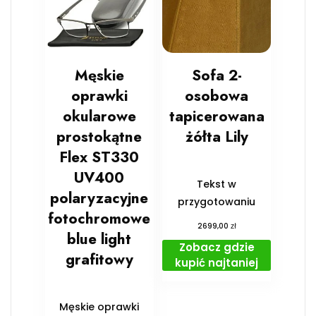
Męskie
Sofa 2-
oprawki
osobowa
okularowe
tapicerowana
prostokątne
żółta Lily
Flex ST330
UV400
Tekst w
polaryzacyjne
przygotowaniu
fotochromowe
zł
2699,00
blue light
Zobacz gdzie
grafitowy
kupić najtaniej
Męskie oprawki