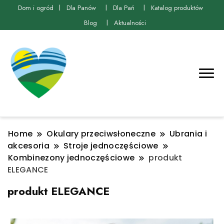
Dom i ogród
Dla Panów
Dla Pań
Katalog produktów
Blog
Aktualności
Home
Okulary przeciwsłoneczne
Ubrania i
akcesoria
Stroje jednoczęściowe
Kombinezony jednoczęściowe
produkt
ELEGANCE
produkt ELEGANCE