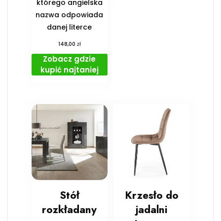
którego angielska
nazwa odpowiada
danej literce
zł
148,00
Zobacz gdzie
kupić najtaniej
Stół
Krzesło do
rozkładany
jadalni