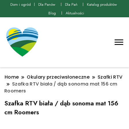
Dom i ogród
Dla Panów
Dla Pań
Katalog produktów
Blog
Aktualności
Home
Okulary przeciwsłoneczne
Szafki RTV
Szafka RTV biała / dąb sonoma mat 156 cm
Roomers
Szafka RTV biała / dąb sonoma mat 156
cm Roomers