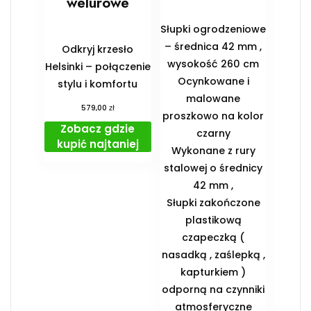
welurowe
Słupki ogrodzeniowe
– średnica 42 mm ,
Odkryj krzesło
wysokość 260 cm
Helsinki – połączenie
Ocynkowane i
stylu i komfortu
malowane
zł
579,00
proszkowo na kolor
Zobacz gdzie
czarny
kupić najtaniej
Wykonane z rury
stalowej o średnicy
42 mm ,
Słupki zakończone
plastikową
czapeczką (
nasadką , zaślepką ,
kapturkiem )
odporną na czynniki
atmosferyczne