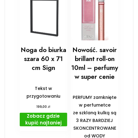
Noga do biurka
Nowość. savoir
szara 60 x 71
brillant roll-on
cm Sign
10ml – perfumy
w super cenie
Tekst w
przygotowaniu
PERFUMY zamknięte
w perfumetce
zł
199,00
ze szklaną kulką są
Zobacz gdzie
3 RAZY BARDZIEJ
kupić najtaniej
SKONCENTROWANE
od WODY