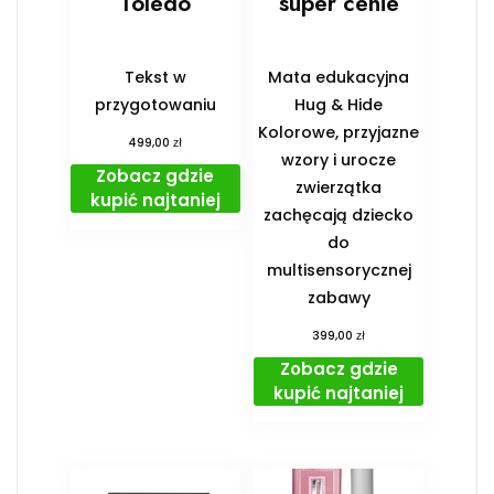
Toledo
super cenie
Tekst w
Mata edukacyjna
przygotowaniu
Hug & Hide
Kolorowe, przyjazne
zł
499,00
wzory i urocze
Zobacz gdzie
zwierzątka
kupić najtaniej
zachęcają dziecko
do
multisensorycznej
zabawy
zł
399,00
Zobacz gdzie
kupić najtaniej