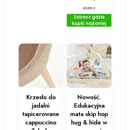
zł
42,00
Zobacz gdzie
kupić najtaniej
Krzesło do
Nowość.
jadalni
Edukacyjna
tapicerowane
mata skip hop
cappuccino
hug & hide w