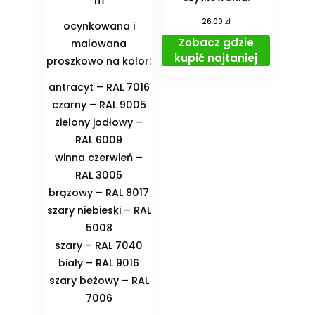
m
zł
26,00
ocynkowana i
Zobacz gdzie
malowana
kupić najtaniej
proszkowo na kolor:
antracyt – RAL 7016
czarny – RAL 9005
zielony jodłowy –
RAL 6009
winna czerwień –
RAL 3005
brązowy – RAL 8017
szary niebieski – RAL
5008
szary – RAL 7040
biały – RAL 9016
szary beżowy – RAL
7006