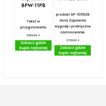
BPW-11PB
produkt AP-1006ZB
złota Zapewnia
Tekst w
wygodę i praktyczne
przygotowaniu
zastosowanie.
zł
9362,00
zł
2729,00
Zobacz gdzie
Zobacz gdzie
kupić najtaniej
kupić najtaniej