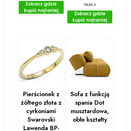
Zobacz gdzie
zł
119,00
kupić najtaniej
Zobacz gdzie
kupić najtaniej
Pierścionek z
Sofa z funkcją
żółtego złota z
spania Dot
cyrkoniami
musztardowa,
Swarovski
obłe kształty
Lawenda BP-