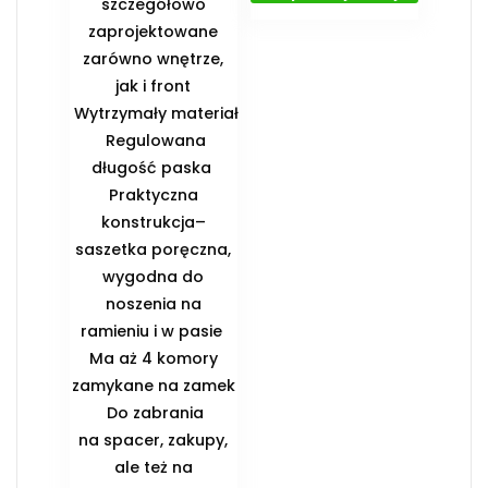
szczegółowo
zaprojektowane
zarówno wnętrze,
jak i front
️ Wytrzymały materiał
️ Regulowana
długość paska ️
Praktyczna
konstrukcja–
saszetka poręczna,
wygodna do
noszenia na
ramieniu i w pasie ️
Ma aż 4 komory
zamykane na zamek
️ Do zabrania
na spacer, zakupy,
ale też na