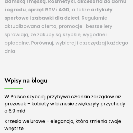
damską i męską
,
kosmetyki
,
akcesoria do domu
i ogrodu
,
sprzęt RTV i AGD
, a także
artykuły
sportowe
i
zabawki dla dzieci
. Regularnie
aktualizowana oferta, promocje i bestsellery
sprawiają, że zakupy są szybkie, wygodne i
opłacalne. Porównuj, wybieraj i oszczędzaj każdego
dnia!
Wpisy na blogu
W Polsce szybciej przybywa członkiń zarządów niż
prezesek – kobiety w biznesie zwiększyły przychody
o 6,9 mld
Krzesło welurowe – elegancja, która zmienia twoje
wnętrze