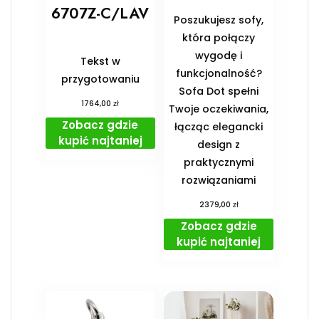
6707Z-C/LAV
Poszukujesz sofy,
która połączy
wygodę i
Tekst w
funkcjonalność?
przygotowaniu
Sofa Dot spełni
zł
1764,00
Twoje oczekiwania,
Zobacz gdzie
łącząc elegancki
kupić najtaniej
design z
praktycznymi
rozwiązaniami
zł
2379,00
Zobacz gdzie
kupić najtaniej