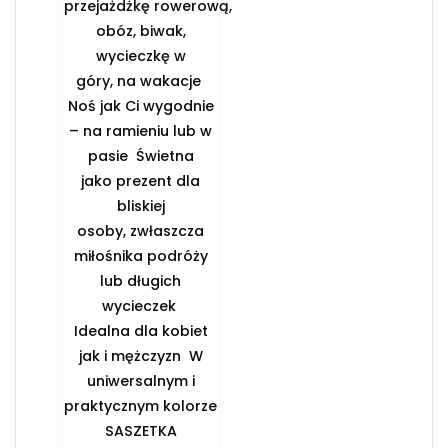
przejażdżkę rowerową,
obóz, biwak,
wycieczkę w
góry, na wakacje ️
Noś jak Ci wygodnie
– na ramieniu lub w
pasie ️ Świetna
jako prezent dla
bliskiej
osoby, zwłaszcza
miłośnika podróży
lub długich
wycieczek ️
Idealna dla kobiet
jak i mężczyzn ️ W
uniwersalnym i
praktycznym kolorze
️SASZETKA