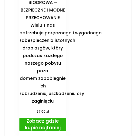
BIODROWA –
BEZPIECZNE I MODNE
PRZECHOWANIE️
Wielu z nas
potrzebuje poręcznego i wygodnego
zabezpieczenia istotnych
drobiazgów, który
podczas każdego
naszego pobytu
poza
domem zapobiegnie
ich
zabrudzeniu, uszkodzeniu czy
zaginięciu
zł
37,00
Zobacz gdzie
kupić najtaniej