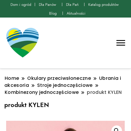
Dom i ogród
Dla Panów
Dla Pań
Katalog produktów
Blog
Aktualności
Home
Okulary przeciwsłoneczne
Ubrania i
akcesoria
Stroje jednoczęściowe
Kombinezony jednoczęściowe
produkt KYLEN
produkt KYLEN