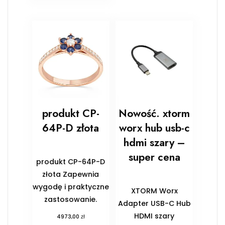
produkt CP-
Nowość. xtorm
64P-D złota
worx hub usb-c
hdmi szary –
super cena
produkt CP-64P-D
złota Zapewnia
wygodę i praktyczne
XTORM Worx
zastosowanie.
Adapter USB-C Hub
HDMI szary
zł
4973,00