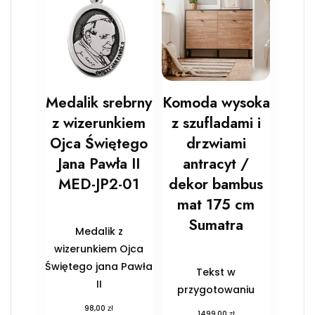
Medalik srebrny
Komoda wysoka
z wizerunkiem
z szufladami i
Ojca Świętego
drzwiami
Jana Pawła II
antracyt /
MED-JP2-01
dekor bambus
mat 175 cm
Sumatra
Medalik z
wizerunkiem Ojca
Świętego jana Pawła
Tekst w
II
przygotowaniu
zł
98,00
zł
1499,00