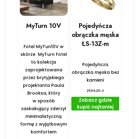
MyTurn 10V
Pojedyńcza
obrączka męska
ŁS-13Z-m
Fotel MyTun10V w
skórze MyTurn Fotel
to kolekcja
Pojedyńcza
zaprojektowana
obrączka męska bez
przez brytyjskiego
kamieni
projektanta Paula
zł
2594,00
Brooksa, który
Zobacz gdzie
w sposób
kupić najtaniej
zaskakujący zderzył
minimalistyczną
formę z wyjątkowym
komfortem