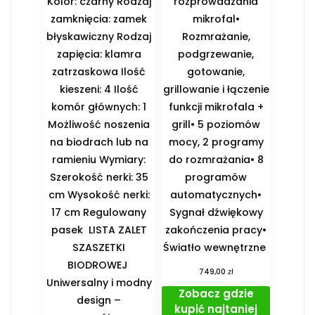
Kolor: czarny Rodzaj
rozprowadzania
zamknięcia: zamek
mikrofal•
błyskawiczny Rodzaj
Rozmrażanie,
zapięcia: klamra
podgrzewanie,
zatrzaskowa Ilość
gotowanie,
kieszeni: 4 Ilość
grillowanie i łączenie
komór głównych: 1
funkcji mikrofala +
Możliwość noszenia
grill• 5 poziomów
na biodrach lub na
mocy, 2 programy
ramieniu Wymiary:
do rozmrażania• 8
Szerokość nerki: 35
programów
cm Wysokość nerki:
automatycznych•
17 cm Regulowany
Sygnał dźwiękowy
pasek ️ LISTA ZALET
zakończenia pracy•
SZASZETKI
Światło wewnętrzne
BIODROWEJ ️
zł
749,00
Uniwersalny i modny
Zobacz gdzie
design –
kupić najtaniej