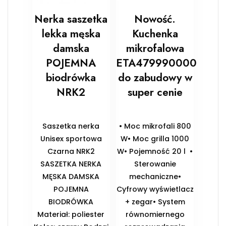
Nerka saszetka
Nowość.
lekka męska
Kuchenka
damska
mikrofalowa
POJEMNA
ETA479990000
biodrówka
do zabudowy w
NRK2
super cenie
Saszetka nerka
• Moc mikrofali 800
Unisex sportowa
W• Moc grilla 1000
Czarna NRK2
W• Pojemność 20 l •
SASZETKA NERKA
Sterowanie
MĘSKA DAMSKA
mechaniczne•
POJEMNA
Cyfrowy wyświetlacz
BIODRÓWKA
+ zegar• System
Materiał: poliester
równomiernego