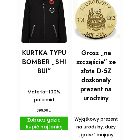
KURTKA TYPU
Grosz „na
BOMBER „SHI
szczęście” ze
BUI”
złota D-5Z
doskonały
prezent na
Materiał: 100%
urodziny
poliamid
zł
399,00
Wyjątkowy prezent
Zobacz gdzie
kupić najtaniej
na urodziny, duży
„grosz” mający