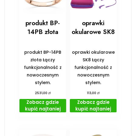
produkt BP-
oprawki
14PB złota
okularowe SK8
produkt BP-14PB
oprawki okularowe
złota Łączy
SK8 Łączy
funkcjonalność z
funkcjonalność z
nowoczesnym
nowoczesnym
stylem.
stylem.
zł
zł
2531,00
113,00
Zobacz gdzie
Zobacz gdzie
kupić najtaniej
kupić najtaniej