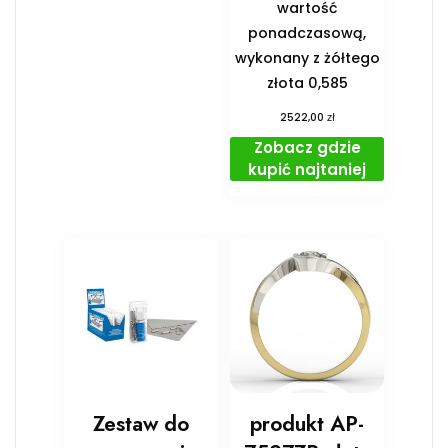
wartość
ponadczasową,
wykonany z żółtego
złota 0,585
zł
2522,00
Zobacz gdzie
kupić najtaniej
Zestaw do
produkt AP-