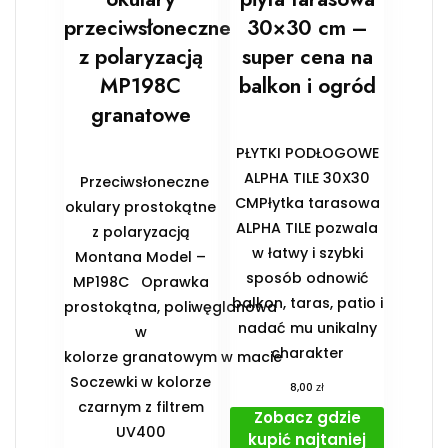
przeciwsłoneczne
30×30 cm –
z polaryzacją
super cena na
MP198C
balkon i ogród
granatowe
PŁYTKI PODŁOGOWE
ALPHA TILE 30X30
Przeciwsłoneczne
CMPłytka tarasowa
okulary prostokątne
ALPHA TILE pozwala
z polaryzacją
w łatwy i szybki
Montana Model –
sposób odnowić
MP198C Oprawka
balkon, taras, patio i
prostokątna, poliwęglanowa
nadać mu unikalny
w
charakter
kolorze granatowym w macie
Soczewki w kolorze
zł
8,00
czarnym z filtrem
Zobacz gdzie
UV400
kupić najtaniej