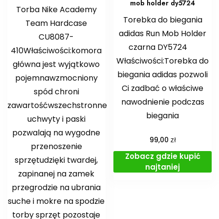
mob holder dy5724
Torba Nike Academy
Torebka do biegania
Team Hardcase
adidas Run Mob Holder
CU8087-
czarna DY5724
410Właściwości:komora
Właściwości:Torebka do
główna jest wyjątkowo
biegania adidas pozwoli
pojemnawzmocniony
Ci zadbać o właściwe
spód chroni
nawodnienie podczas
zawartośćwszechstronne
biegania
uchwyty i paski
pozwalają na wygodne
zł
99,00
przenoszenie
Zobacz gdzie kupić
sprzętudzięki twardej,
najtaniej
zapinanej na zamek
przegrodzie na ubrania
suche i mokre na spodzie
torby sprzęt pozostaje