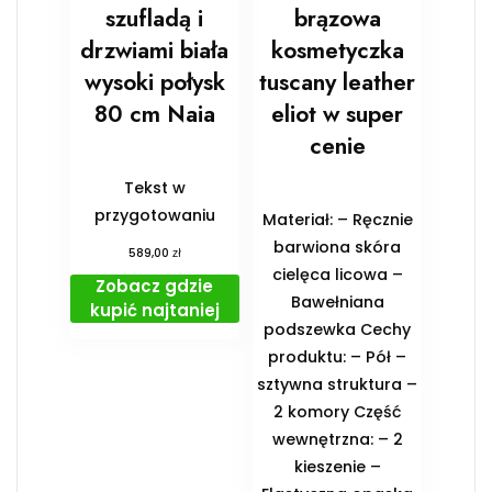
szufladą i
brązowa
drzwiami biała
kosmetyczka
wysoki połysk
tuscany leather
80 cm Naia
eliot w super
cenie
Tekst w
przygotowaniu
Materiał: – Ręcznie
barwiona skóra
zł
589,00
cielęca licowa –
Zobacz gdzie
Bawełniana
kupić najtaniej
podszewka Cechy
produktu: – Pół –
sztywna struktura –
2 komory Część
wewnętrzna: – 2
kieszenie –