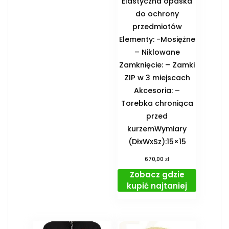
Elastyczna opaska
do ochrony
przedmiotów
Elementy: -Mosiężne
– Niklowane
Zamknięcie: – Zamki
ZIP w 3 miejscach
Akcesoria: –
Torebka chroniąca
przed
kurzemWymiary
(DłxWxSz):15×15
zł
670,00
Zobacz gdzie
kupić najtaniej