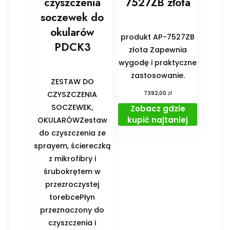
czyszczenia
7527ZB złota
soczewek do
okularów
produkt AP-7527ZB
PDCK3
złota Zapewnia
wygodę i praktyczne
zastosowanie.
ZESTAW DO
zł
CZYSZCZENIA
7392,00
SOCZEWEK,
Zobacz gdzie
kupić najtaniej
OKULARÓWZestaw
do czyszczenia ze
sprayem, ściereczką
z mikrofibry i
śrubokrętem w
przezroczystej
torebcePłyn
przeznaczony do
czyszczenia i