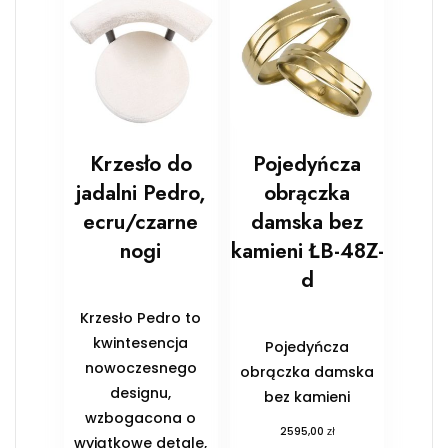
Krzesło do
Pojedyńcza
jadalni Pedro,
obrączka
ecru/czarne
damska bez
nogi
kamieni ŁB-48Z-
d
Krzesło Pedro to
kwintesencja
Pojedyńcza
nowoczesnego
obrączka damska
designu,
bez kamieni
wzbogacona o
zł
2595,00
wyjątkowe detale,