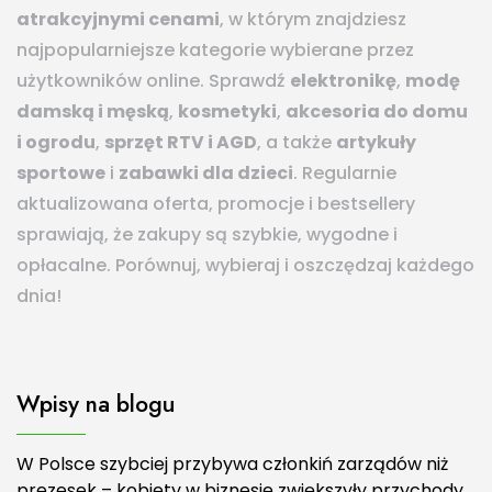
atrakcyjnymi cenami
, w którym znajdziesz
najpopularniejsze kategorie wybierane przez
użytkowników online. Sprawdź
elektronikę
,
modę
damską i męską
,
kosmetyki
,
akcesoria do domu
i ogrodu
,
sprzęt RTV i AGD
, a także
artykuły
sportowe
i
zabawki dla dzieci
. Regularnie
aktualizowana oferta, promocje i bestsellery
sprawiają, że zakupy są szybkie, wygodne i
opłacalne. Porównuj, wybieraj i oszczędzaj każdego
dnia!
Wpisy na blogu
W Polsce szybciej przybywa członkiń zarządów niż
prezesek – kobiety w biznesie zwiększyły przychody