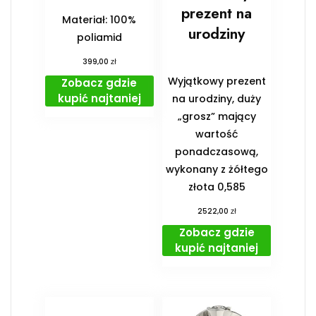
prezent na
Materiał: 100%
urodziny
poliamid
zł
399,00
Wyjątkowy prezent
Zobacz gdzie
kupić najtaniej
na urodziny, duży
„grosz” mający
wartość
ponadczasową,
wykonany z żółtego
złota 0,585
zł
2522,00
Zobacz gdzie
kupić najtaniej