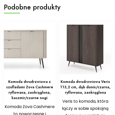
Podobne produkty
Komoda dwudrzwiowa z
Komoda dwudrzwiowa Veris
szufladami Zova Cashmere
113,2 cm, dąb dunin/czarna,
ryflowana, zaokrąglona,
ryflowana, zaokrąglona
kaszmir/czarne nogi
Veris to komoda, która
Komoda Zova Cashmere
łączy w sobie spokojną
to nowoczesne i