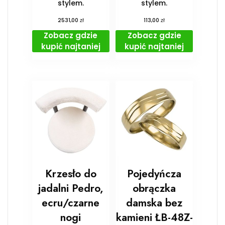
stylem.
stylem.
zł
zł
2531,00
113,00
Zobacz gdzie
Zobacz gdzie
kupić najtaniej
kupić najtaniej
Krzesło do
Pojedyńcza
jadalni Pedro,
obrączka
ecru/czarne
damska bez
nogi
kamieni ŁB-48Z-