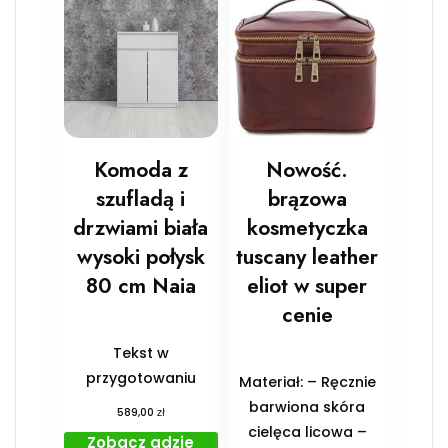
Komoda z
Nowość.
szufladą i
brązowa
drzwiami biała
kosmetyczka
wysoki połysk
tuscany leather
80 cm Naia
eliot w super
cenie
Tekst w
przygotowaniu
Materiał: – Ręcznie
barwiona skóra
zł
589,00
cielęca licowa –
Zobacz gdzie