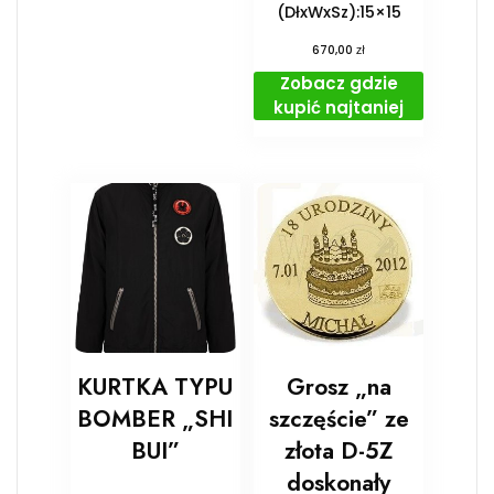
(DłxWxSz):15×15
zł
670,00
Zobacz gdzie
kupić najtaniej
KURTKA TYPU
Grosz „na
BOMBER „SHI
szczęście” ze
BUI”
złota D-5Z
doskonały