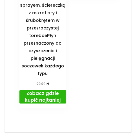
sprayem, ściereczką
z mikrofibry i
śrubokrętem w
przezroczystej
torebcePłyn
przeznaczony do
czyszczenia i
pielęgnacji
soczewek każdego
typu
zł
20,00
Zobacz gdzie
kupić najtaniej