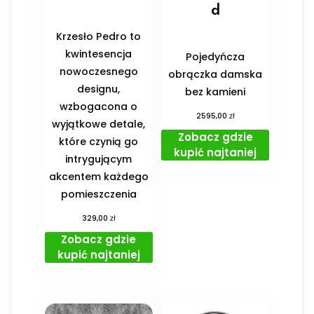
d
Krzesło Pedro to
kwintesencja
Pojedyńcza
nowoczesnego
obrączka damska
designu,
bez kamieni
wzbogacona o
zł
2595,00
wyjątkowe detale,
Zobacz gdzie
które czynią go
kupić najtaniej
intrygującym
akcentem każdego
pomieszczenia
zł
329,00
Zobacz gdzie
kupić najtaniej