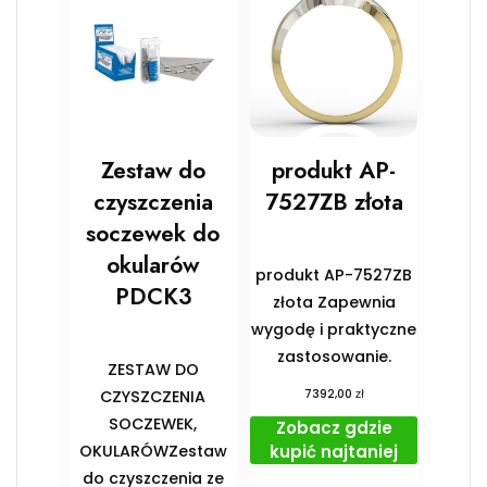
Zestaw do
produkt AP-
czyszczenia
7527ZB złota
soczewek do
okularów
produkt AP-7527ZB
PDCK3
złota Zapewnia
wygodę i praktyczne
zastosowanie.
ZESTAW DO
zł
CZYSZCZENIA
7392,00
SOCZEWEK,
Zobacz gdzie
kupić najtaniej
OKULARÓWZestaw
do czyszczenia ze