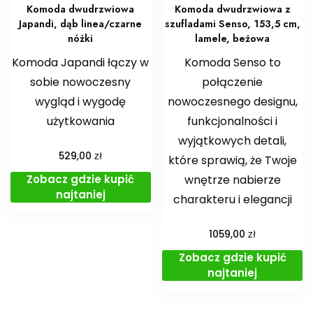
Komoda dwudrzwiowa
Komoda dwudrzwiowa z
Japandi, dąb linea/czarne
szufladami Senso, 153,5 cm,
nóżki
lamele, beżowa
Komoda Japandi łączy w
Komoda Senso to
sobie nowoczesny
połączenie
wygląd i wygodę
nowoczesnego designu,
użytkowania
funkcjonalności i
wyjątkowych detali,
zł
529,00
które sprawią, że Twoje
Zobacz gdzie kupić
wnętrze nabierze
najtaniej
charakteru i elegancji
zł
1059,00
Zobacz gdzie kupić
najtaniej