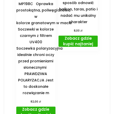
sposób odnowić
MP198C Oprawka
balkon, taras, patio i
prostokątna, poliwęglanowa
nadać mu unikalny
w
charakter
kolorze granatowym w macie
Soczewki w kolorze
zł
8,00
czarnym z filtrem
Zobacz gdzie
UV400
kupić najtaniej
Soczewka polaryzacyjna
idealnie chroni oczy
przed promieniami
słonecznymi
PRAWDZIWA
POLARYZACJA Jest
to doskonałe
rozwiązanie m
zł
82,00
Zobacz gdzie