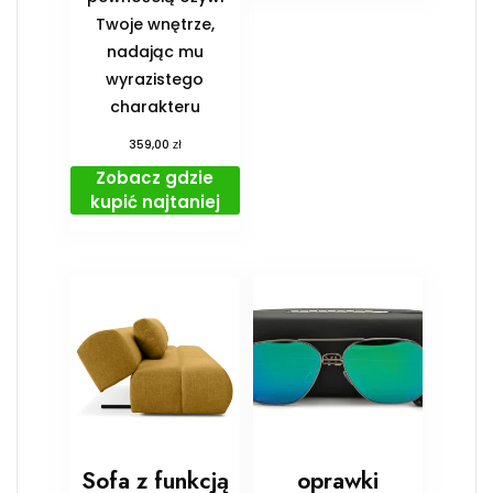
Twoje wnętrze,
nadając mu
wyrazistego
charakteru
zł
359,00
Zobacz gdzie
kupić najtaniej
Sofa z funkcją
oprawki