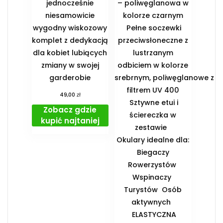
jednocześnie
– poliwęglanowa w
niesamowicie
kolorze czarnym
wygodny wiskozowy
Pełne soczewki
komplet z dedykacją
przeciwsłoneczne z
dla kobiet lubiących
lustrzanym
zmiany w swojej
odbiciem w kolorze
garderobie
srebrnym, poliwęglanowe z
filtrem UV 400
zł
49,00
Sztywne etui i
Zobacz gdzie
ściereczka w
kupić najtaniej
zestawie
️Okulary idealne dla:
️ Biegaczy ️
Rowerzystów ️
Wspinaczy ️
Turystów ️ Osób
aktywnych
️ ELASTYCZNA