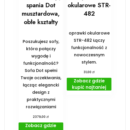
spania Dot
okularowe STR-
musztardowa,
482
obłe kształty
oprawki okularowe
STR-482 Łączy
Poszukujesz sofy,
funkcjonalność z
która połączy
nowoczesnym
wygodę i
stylem.
funkcjonalność?
Sofa Dot spełni
zł
31,00
Twoje oczekiwania,
Zobacz gdzie
łącząc elegancki
kupić najtaniej
design z
praktycznymi
rozwiązaniami
zł
2379,00
Zobacz gdzie