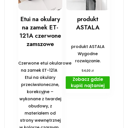
Etui na okulary
produkt
na zamek ET-
ASTALA
121A czerwone
zamszowe
produkt ASTALA
Wygodne
rozwiązanie.
Czerwone etui okularowe
na zamek ET-121A
zł
54,00
Etui na okulary
Zobacz gdzie
przeciwsłoneczne,
kupić najtaniej
korekcyjne –
wykonane z twardej
obudowy, z
materiałem od
strony wewnętrznej
w kolorze czarnym