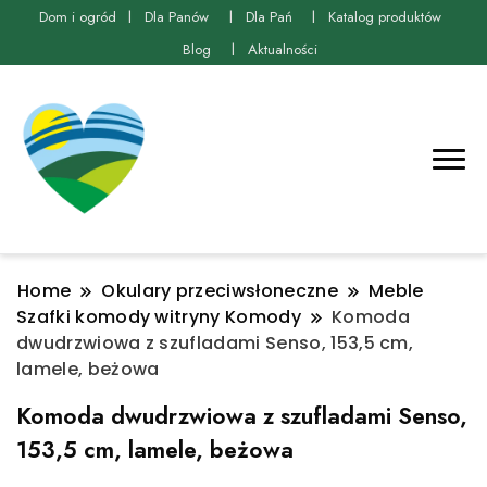
Dom i ogród
Dla Panów
Dla Pań
Katalog produktów
Blog
Aktualności
Home
Okulary przeciwsłoneczne
Meble
Szafki komody witryny Komody
Komoda
dwudrzwiowa z szufladami Senso, 153,5 cm,
lamele, beżowa
Komoda dwudrzwiowa z szufladami Senso,
153,5 cm, lamele, beżowa