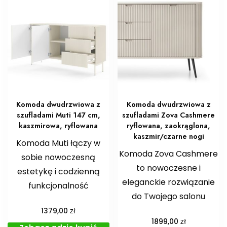
Komoda dwudrzwiowa z
Komoda dwudrzwiowa z
szufladami Muti 147 cm,
szufladami Zova Cashmere
kaszmirowa, ryflowana
ryflowana, zaokrąglona,
kaszmir/czarne nogi
Komoda Muti łączy w
Komoda Zova Cashmere
sobie nowoczesną
to nowoczesne i
estetykę i codzienną
eleganckie rozwiązanie
funkcjonalność
do Twojego salonu
zł
1379,00
zł
1899,00