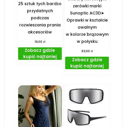
25 sztuk tych bardzo
zerówki marki
przydatnych
Sunoptic AC3D➤
podczas
Oprawki w kształcie
rozwieszania prania
owalnym
akcesoriów
w kolorze brązowym
w połysku
zł
19,00
Zobacz gdzie
zł
93,00
kupić najtaniej
Zobacz gdzie
kupić najtaniej