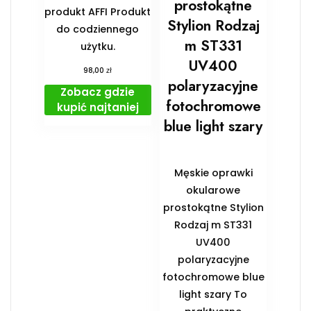
prostokątne
produkt AFFI Produkt
Stylion Rodzaj
do codziennego
m ST331
użytku.
UV400
zł
98,00
polaryzacyjne
Zobacz gdzie
fotochromowe
kupić najtaniej
blue light szary
Męskie oprawki
okularowe
prostokątne Stylion
Rodzaj m ST331
UV400
polaryzacyjne
fotochromowe blue
light szary To