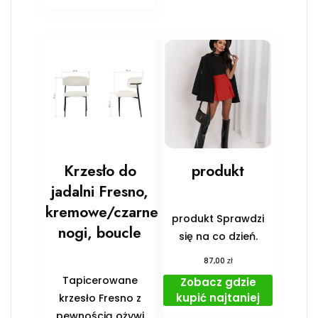
Krzesło do
produkt
jadalni Fresno,
kremowe/czarne
produkt Sprawdzi
nogi, boucle
się na co dzień.
zł
87,00
Tapicerowane
Zobacz gdzie
kupić najtaniej
krzesło Fresno z
pewnością ożywi