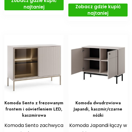
Zobacz gdzie kupić
Zobacz gdzie kupić
najtaniej
najtaniej
Komoda Sento z frezowanym
Komoda dwudrzwiowa
frontem i oświetleniem LED,
Japandi, kaszmir/czarne
kaszmirowa
nóżki
Komoda Sento zachwyca
Komoda Japandi łączy w