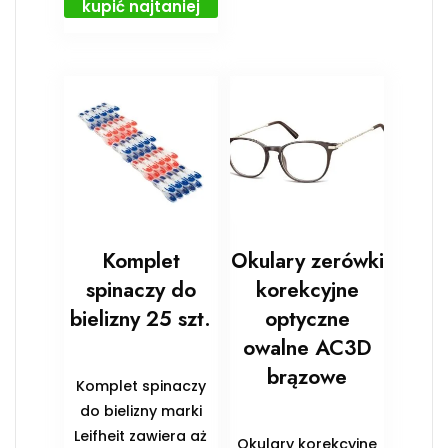
kupić najtaniej
Komplet
Okulary zerówki
spinaczy do
korekcyjne
bielizny 25 szt.
optyczne
owalne AC3D
brązowe
Komplet spinaczy
do bielizny marki
Leifheit zawiera aż
Okulary korekcyjne