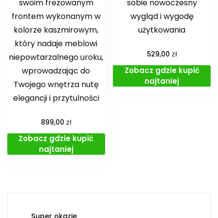
swoim frezowanym
sobie nowoczesny
frontem wykonanym w
wygląd i wygodę
kolorze kaszmirowym,
użytkowania
który nadaje meblowi
zł
529,00
niepowtarzalnego uroku,
Zobacz gdzie kupić
wprowadzając do
najtaniej
Twojego wnętrza nutę
elegancji i przytulności
zł
899,00
Zobacz gdzie kupić
najtaniej
Super okazje