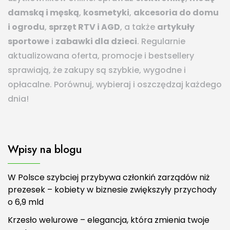
damską i męską
,
kosmetyki
,
akcesoria do domu
i ogrodu
,
sprzęt RTV i AGD
, a także
artykuły
sportowe
i
zabawki dla dzieci
. Regularnie
aktualizowana oferta, promocje i bestsellery
sprawiają, że zakupy są szybkie, wygodne i
opłacalne. Porównuj, wybieraj i oszczędzaj każdego
dnia!
Wpisy na blogu
W Polsce szybciej przybywa członkiń zarządów niż
prezesek – kobiety w biznesie zwiększyły przychody
o 6,9 mld
Krzesło welurowe – elegancja, która zmienia twoje