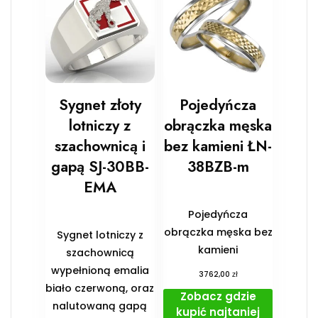
Sygnet złoty
Pojedyńcza
lotniczy z
obrączka męska
szachownicą i
bez kamieni ŁN-
gapą SJ-30BB-
38BZB-m
EMA
Pojedyńcza
obrączka męska bez
Sygnet lotniczy z
kamieni
szachownicą
wypełnioną emalia
zł
3762,00
biało czerwoną, oraz
Zobacz gdzie
nalutowaną gapą
kupić najtaniej