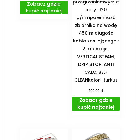
przegrzaniemwyrzut
Zobacz gdzie
pary : 120
kupić najtaniej
g/minpojemność
zbiornika na wodę
450 mldługość
kabla zasilającego :
2 mfunkcje :
VERTICAL STEAM,
DRIP STOP, ANTI
CALC, SELF
CLEANkolor : turkus
zł
109,00
Zobacz gdzie
kupić najtaniej