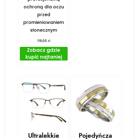
ochroną dla oczu
przed
promieniowaniem
słonecznym
zł
119,00
Zobacz gdzie
kupić najtaniej
Ultralekkie
Pojedyńcza