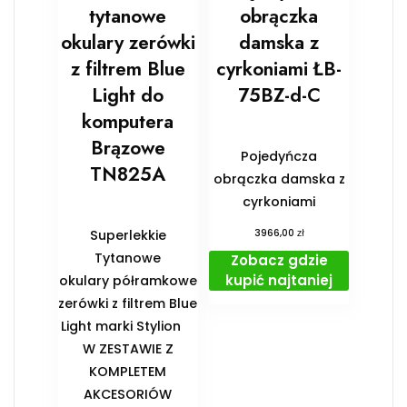
tytanowe
obrączka
okulary zerówki
damska z
z filtrem Blue
cyrkoniami ŁB-
Light do
75BZ-d-C
komputera
Brązowe
Pojedyńcza
TN825A
obrączka damska z
cyrkoniami
zł
Superlekkie
3966,00
Tytanowe
Zobacz gdzie
kupić najtaniej
okulary półramkowe
zerówki z filtrem Blue
Light marki Stylion
️W ZESTAWIE Z
KOMPLETEM
AKCESORIÓW