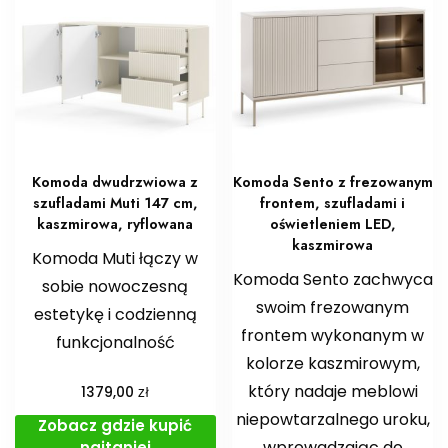
Komoda dwudrzwiowa z
Komoda Sento z frezowanym
szufladami Muti 147 cm,
frontem, szufladami i
kaszmirowa, ryflowana
oświetleniem LED,
kaszmirowa
Komoda Muti łączy w
Komoda Sento zachwyca
sobie nowoczesną
swoim frezowanym
estetykę i codzienną
frontem wykonanym w
funkcjonalność
kolorze kaszmirowym,
który nadaje meblowi
zł
1379,00
niepowtarzalnego uroku,
Zobacz gdzie kupić
wprowadzając do
najtaniej