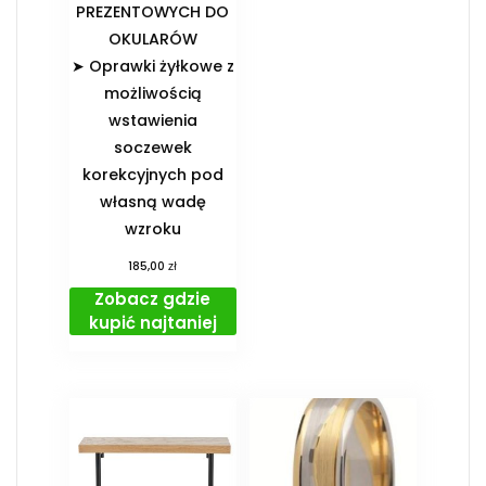
PREZENTOWYCH DO
OKULARÓW️
➤ Oprawki żyłkowe z
możliwością
wstawienia
soczewek
korekcyjnych pod
własną wadę
wzroku
zł
185,00
Zobacz gdzie
kupić najtaniej