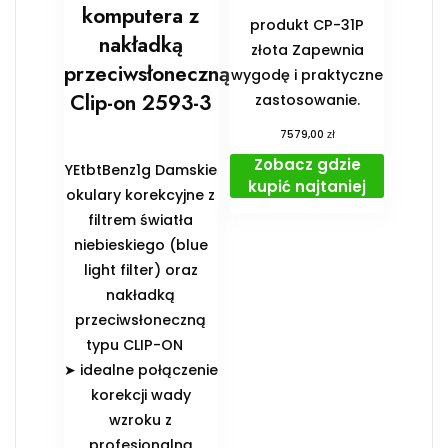
komputera z
produkt CP-31P
nakładką
złota Zapewnia
przeciwsłoneczną
wygodę i praktyczne
Clip-on 2593-3
zastosowanie.
zł
7579,00
Zobacz gdzie
YEtbtBenz1g Damskie
kupić najtaniej
okulary korekcyjne z
filtrem światła
niebieskiego (blue
light filter) oraz
nakładką
przeciwsłoneczną
typu CLIP-ON
➤ idealne połączenie
korekcji wady
wzroku z
profesjonalną