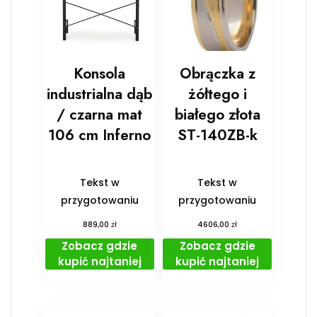
Konsola
Obrączka z
industrialna dąb
żółtego i
/ czarna mat
białego złota
106 cm Inferno
ST-140ZB-k
Tekst w
Tekst w
przygotowaniu
przygotowaniu
zł
zł
889,00
4606,00
Zobacz gdzie
Zobacz gdzie
kupić najtaniej
kupić najtaniej