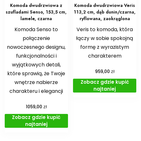
Komoda dwudrzwiowa z
Komoda dwudrzwiowa Veris
szufladami Senso, 153,5 cm,
113,2 cm, dąb dunin/czarna,
lamele, czarna
ryflowana, zaokrąglona
Komoda Senso to
Veris to komoda, która
połączenie
łączy w sobie spokojną
nowoczesnego designu,
formę z wyrazistym
funkcjonalności i
charakterem
wyjątkowych detali,
zł
959,00
które sprawią, że Twoje
Zobacz gdzie kupić
wnętrze nabierze
najtaniej
charakteru i elegancji
zł
1059,00
Zobacz gdzie kupić
najtaniej