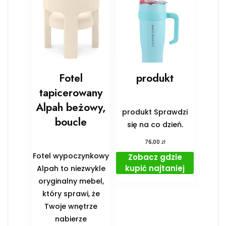
Fotel
produkt
tapicerowany
Alpah beżowy,
produkt Sprawdzi
boucle
się na co dzień.
zł
76,00
Fotel wypoczynkowy
Zobacz gdzie
kupić najtaniej
Alpah to niezwykle
oryginalny mebel,
który sprawi, że
Twoje wnętrze
nabierze