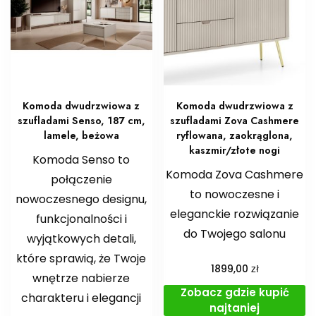
Komoda dwudrzwiowa z
Komoda dwudrzwiowa z
szufladami Senso, 187 cm,
szufladami Zova Cashmere
lamele, beżowa
ryflowana, zaokrąglona,
kaszmir/złote nogi
Komoda Senso to
Komoda Zova Cashmere
połączenie
to nowoczesne i
nowoczesnego designu,
eleganckie rozwiązanie
funkcjonalności i
do Twojego salonu
wyjątkowych detali,
które sprawią, że Twoje
zł
1899,00
wnętrze nabierze
Zobacz gdzie kupić
charakteru i elegancji
najtaniej