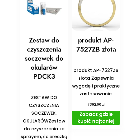
Zestaw do
produkt AP-
czyszczenia
7527ZB złota
soczewek do
okularów
produkt AP-7527ZB
PDCK3
złota Zapewnia
wygodę i praktyczne
zastosowanie.
ZESTAW DO
zł
CZYSZCZENIA
7392,00
SOCZEWEK,
Zobacz gdzie
kupić najtaniej
OKULARÓWZestaw
do czyszczenia ze
sprayem, ściereczką