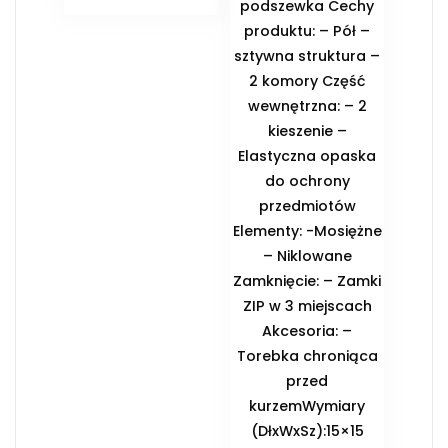
podszewka Cechy
produktu: – Pół –
sztywna struktura –
2 komory Część
wewnętrzna: – 2
kieszenie –
Elastyczna opaska
do ochrony
przedmiotów
Elementy: -Mosiężne
– Niklowane
Zamknięcie: – Zamki
ZIP w 3 miejscach
Akcesoria: –
Torebka chroniąca
przed
kurzemWymiary
(DłxWxSz):15×15