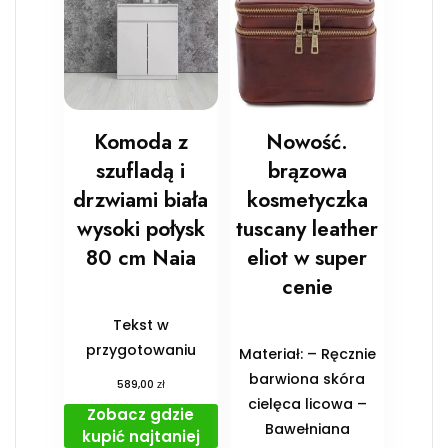
Komoda z
Nowość.
szufladą i
brązowa
drzwiami biała
kosmetyczka
wysoki połysk
tuscany leather
80 cm Naia
eliot w super
cenie
Tekst w
przygotowaniu
Materiał: – Ręcznie
barwiona skóra
zł
589,00
cielęca licowa –
Zobacz gdzie
Bawełniana
kupić najtaniej