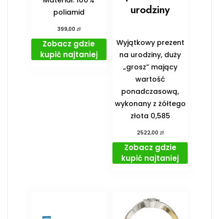
Materiał: 100%
urodziny
poliamid
zł
399,00
Wyjątkowy prezent
Zobacz gdzie
kupić najtaniej
na urodziny, duży
„grosz” mający
wartość
ponadczasową,
wykonany z żółtego
złota 0,585
zł
2522,00
Zobacz gdzie
kupić najtaniej