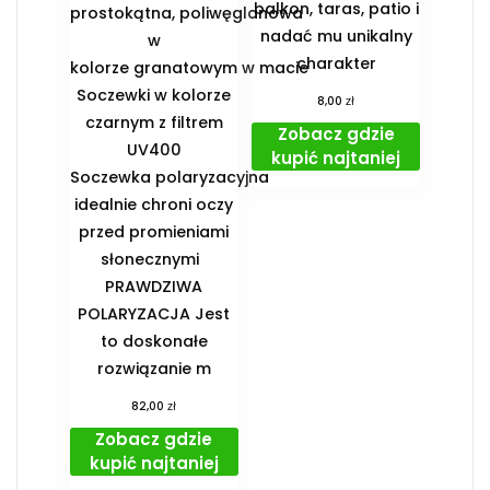
balkon, taras, patio i
prostokątna, poliwęglanowa
nadać mu unikalny
w
charakter
kolorze granatowym w macie
Soczewki w kolorze
zł
8,00
czarnym z filtrem
Zobacz gdzie
UV400
kupić najtaniej
Soczewka polaryzacyjna
idealnie chroni oczy
przed promieniami
słonecznymi
PRAWDZIWA
POLARYZACJA Jest
to doskonałe
rozwiązanie m
zł
82,00
Zobacz gdzie
kupić najtaniej