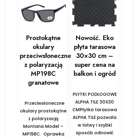
Prostokątne
Nowość. Eko
okulary
płyta tarasowa
przeciwsłoneczne
30×30 cm –
z polaryzacją
super cena na
MP198C
balkon i ogród
granatowe
PŁYTKI PODŁOGOWE
ALPHA TILE 30X30
Przeciwsłoneczne
CMPłytka tarasowa
okulary prostokątne
ALPHA TILE pozwala
z polaryzacją
w łatwy i szybki
Montana Model –
sposób odnowić
MP198C Oprawka