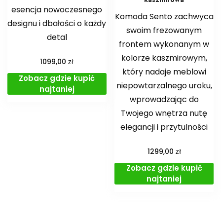
esencja nowoczesnego
Komoda Sento zachwyca
designu i dbałości o każdy
swoim frezowanym
detal
frontem wykonanym w
kolorze kaszmirowym,
zł
1099,00
który nadaje meblowi
Zobacz gdzie kupić
niepowtarzalnego uroku,
najtaniej
wprowadzając do
Twojego wnętrza nutę
elegancji i przytulności
zł
1299,00
Zobacz gdzie kupić
najtaniej