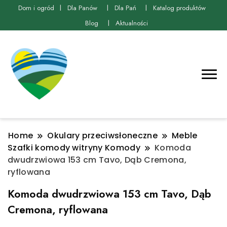
Dom i ogród
Dla Panów
Dla Pań
Katalog produktów
Blog
Aktualności
Home
Okulary przeciwsłoneczne
Meble
Szafki komody witryny Komody
Komoda
dwudrzwiowa 153 cm Tavo, Dąb Cremona,
ryflowana
Komoda dwudrzwiowa 153 cm Tavo, Dąb
Cremona, ryflowana