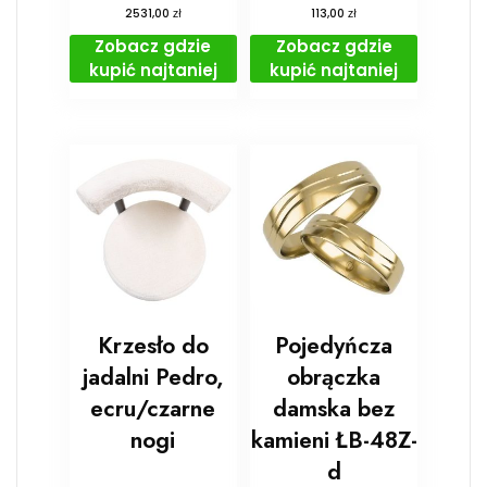
zł
zł
2531,00
113,00
Zobacz gdzie
Zobacz gdzie
kupić najtaniej
kupić najtaniej
Krzesło do
Pojedyńcza
jadalni Pedro,
obrączka
ecru/czarne
damska bez
nogi
kamieni ŁB-48Z-
d