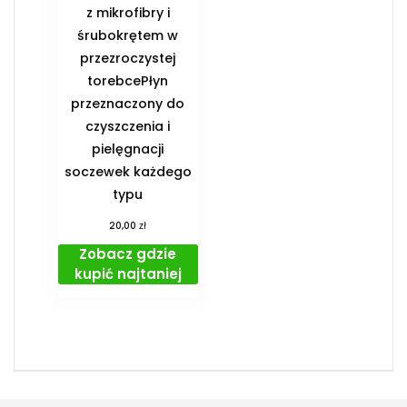
z mikrofibry i
śrubokrętem w
przezroczystej
torebcePłyn
przeznaczony do
czyszczenia i
pielęgnacji
soczewek każdego
typu
zł
20,00
Zobacz gdzie
kupić najtaniej