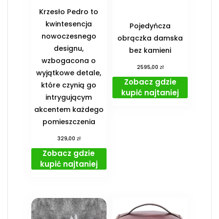
Krzesło Pedro to
kwintesencja
Pojedyńcza
nowoczesnego
obrączka damska
designu,
bez kamieni
wzbogacona o
zł
2595,00
wyjątkowe detale,
Zobacz gdzie
które czynią go
kupić najtaniej
intrygującym
akcentem każdego
pomieszczenia
zł
329,00
Zobacz gdzie
kupić najtaniej