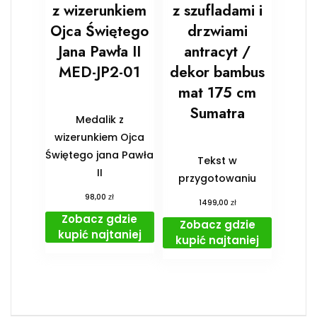
z wizerunkiem
z szufladami i
Ojca Świętego
drzwiami
Jana Pawła II
antracyt /
MED-JP2-01
dekor bambus
mat 175 cm
Sumatra
Medalik z
wizerunkiem Ojca
Świętego jana Pawła
Tekst w
II
przygotowaniu
zł
98,00
zł
1499,00
Zobacz gdzie
Zobacz gdzie
kupić najtaniej
kupić najtaniej