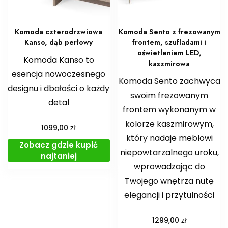
Komoda czterodrzwiowa
Komoda Sento z frezowanym
Kanso, dąb perłowy
frontem, szufladami i
oświetleniem LED,
Komoda Kanso to
kaszmirowa
esencja nowoczesnego
Komoda Sento zachwyca
designu i dbałości o każdy
swoim frezowanym
detal
frontem wykonanym w
kolorze kaszmirowym,
zł
1099,00
który nadaje meblowi
Zobacz gdzie kupić
niepowtarzalnego uroku,
najtaniej
wprowadzając do
Twojego wnętrza nutę
elegancji i przytulności
zł
1299,00