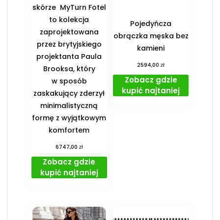
skórze MyTurn Fotel
to kolekcja
Pojedyńcza
zaprojektowana
obrączka męska bez
przez brytyjskiego
kamieni
projektanta Paula
zł
2594,00
Brooksa, który
Zobacz gdzie
w sposób
kupić najtaniej
zaskakujący zderzył
minimalistyczną
formę z wyjątkowym
komfortem
zł
6747,00
Zobacz gdzie
kupić najtaniej