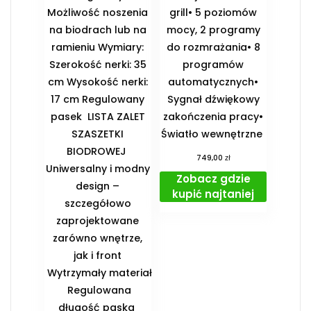
Możliwość noszenia
grill• 5 poziomów
na biodrach lub na
mocy, 2 programy
ramieniu Wymiary:
do rozmrażania• 8
Szerokość nerki: 35
programów
cm Wysokość nerki:
automatycznych•
17 cm Regulowany
Sygnał dźwiękowy
pasek ️ LISTA ZALET
zakończenia pracy•
SZASZETKI
Światło wewnętrzne
BIODROWEJ ️
zł
749,00
Uniwersalny i modny
Zobacz gdzie
design –
kupić najtaniej
szczegółowo
zaprojektowane
zarówno wnętrze,
jak i front
️ Wytrzymały materiał
️ Regulowana
długość paska ️