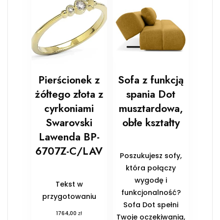
Pierścionek z
Sofa z funkcją
żółtego złota z
spania Dot
cyrkoniami
musztardowa,
Swarovski
obłe kształty
Lawenda BP-
6707Z-C/LAV
Poszukujesz sofy,
która połączy
wygodę i
Tekst w
funkcjonalność?
przygotowaniu
Sofa Dot spełni
zł
1764,00
Twoje oczekiwania,