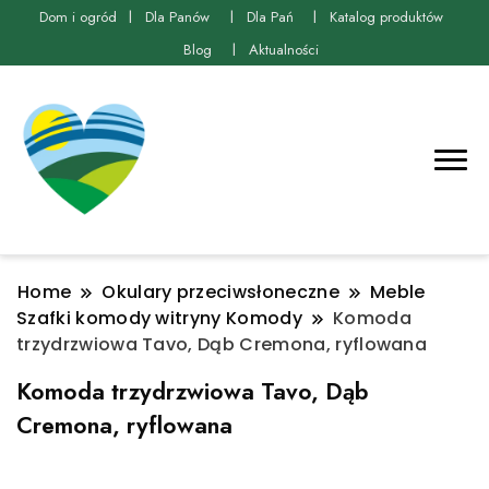
Dom i ogród
Dla Panów
Dla Pań
Katalog produktów
Blog
Aktualności
Home
Okulary przeciwsłoneczne
Meble
Szafki komody witryny Komody
Komoda
trzydrzwiowa Tavo, Dąb Cremona, ryflowana
Komoda trzydrzwiowa Tavo, Dąb
Cremona, ryflowana