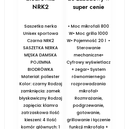
NRK2
super cenie
Saszetka nerka
• Moc mikrofali 800
Unisex sportowa
W• Moc grilla 1000
Czarna NRK2
W• Pojemność 20 l •
SASZETKA NERKA
Sterowanie
MĘSKA DAMSKA
mechaniczne•
POJEMNA
Cyfrowy wyświetlacz
BIODRÓWKA
+ zegar• System
Materiał: poliester
równomiernego
Kolor: czarny Rodzaj
rozprowadzania
zamknięcia: zamek
mikrofal•
błyskawiczny Rodzaj
Rozmrażanie,
zapięcia: klamra
podgrzewanie,
zatrzaskowa Ilość
gotowanie,
kieszeni: 4 Ilość
grillowanie i łączenie
komór głównych: 1
funkcji mikrofala +