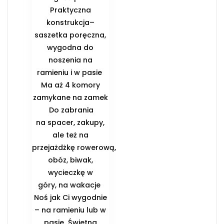
Praktyczna
konstrukcja–
saszetka poręczna,
wygodna do
noszenia na
ramieniu i w pasie ️
Ma aż 4 komory
zamykane na zamek
️ Do zabrania
na spacer, zakupy,
ale też na
przejażdżkę rowerową,
obóz, biwak,
wycieczkę w
góry, na wakacje ️
Noś jak Ci wygodnie
– na ramieniu lub w
pasie ️ Świetna