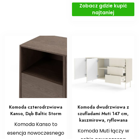
Zobacz gdzie kupić
najtaniej
Komoda czterodrzwiowa
Komoda dwudrzwiowa z
Kanso, Dąb Baltic Storm
szufladami Muti 147 cm,
kaszmirowa, ryflowana
Komoda Kanso to
Komoda Muti łączy w
esencja nowoczesnego