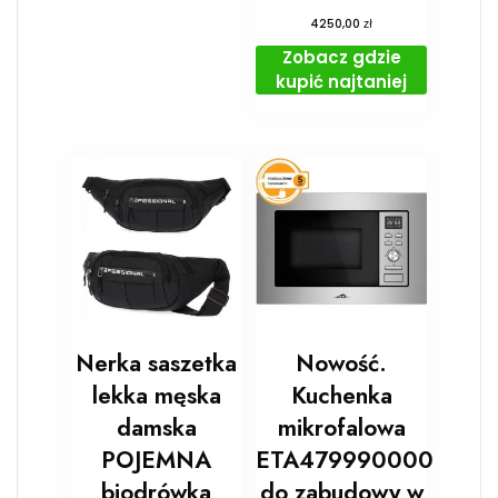
zł
4250,00
Zobacz gdzie
kupić najtaniej
Nerka saszetka
Nowość.
lekka męska
Kuchenka
damska
mikrofalowa
POJEMNA
ETA479990000
biodrówka
do zabudowy w