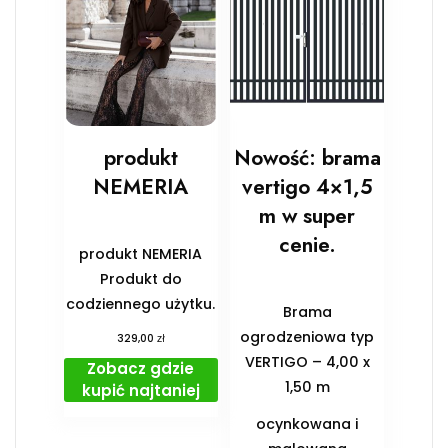
produkt
Nowość: brama
NEMERIA
vertigo 4×1,5
m w super
cenie.
produkt NEMERIA
Produkt do
codziennego użytku.
Brama
ogrodzeniowa typ
zł
329,00
VERTIGO – 4,00 x
Zobacz gdzie
1,50 m
kupić najtaniej
ocynkowana i