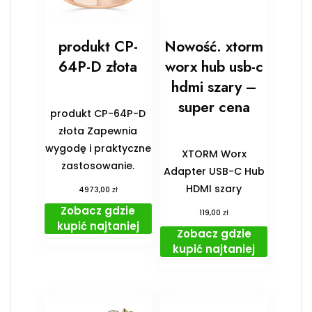
produkt CP-
Nowość. xtorm
64P-D złota
worx hub usb-c
hdmi szary –
super cena
produkt CP-64P-D
złota Zapewnia
wygodę i praktyczne
XTORM Worx
zastosowanie.
Adapter USB-C Hub
HDMI szary
zł
4973,00
Zobacz gdzie
zł
119,00
kupić najtaniej
Zobacz gdzie
kupić najtaniej