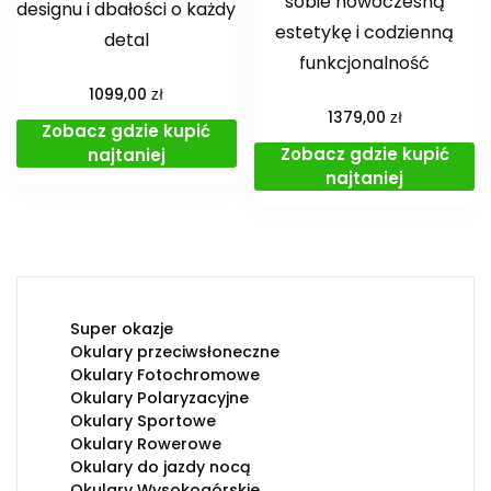
sobie nowoczesną
designu i dbałości o każdy
estetykę i codzienną
detal
funkcjonalność
zł
1099,00
zł
1379,00
Zobacz gdzie kupić
Zobacz gdzie kupić
najtaniej
najtaniej
Super okazje
Okulary przeciwsłoneczne
Okulary Fotochromowe
Okulary Polaryzacyjne
Okulary Sportowe
Okulary Rowerowe
Okulary do jazdy nocą
Okulary Wysokogórskie