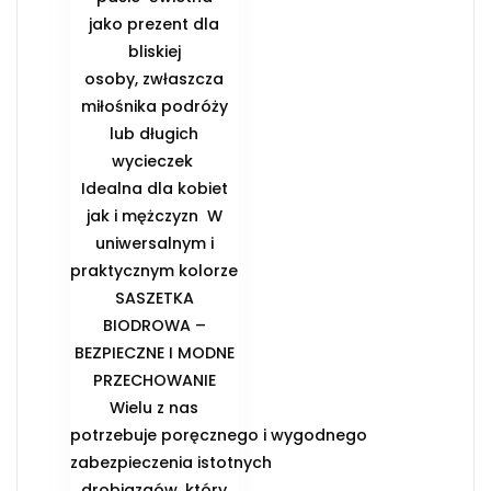
jako prezent dla
bliskiej
osoby, zwłaszcza
miłośnika podróży
lub długich
wycieczek ️
Idealna dla kobiet
jak i mężczyzn ️ W
uniwersalnym i
praktycznym kolorze
️SASZETKA
BIODROWA –
BEZPIECZNE I MODNE
PRZECHOWANIE️
Wielu z nas
potrzebuje poręcznego i wygodnego
zabezpieczenia istotnych
drobiazgów, który