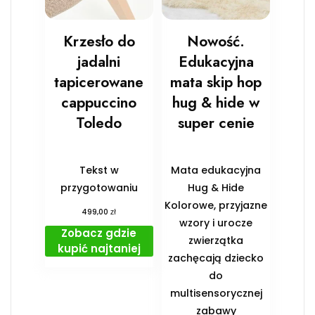
Krzesło do
Nowość.
jadalni
Edukacyjna
tapicerowane
mata skip hop
cappuccino
hug & hide w
Toledo
super cenie
Tekst w
Mata edukacyjna
przygotowaniu
Hug & Hide
Kolorowe, przyjazne
zł
499,00
wzory i urocze
Zobacz gdzie
zwierzątka
kupić najtaniej
zachęcają dziecko
do
multisensorycznej
zabawy