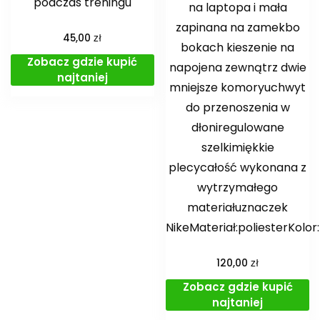
podczas treningu
na laptopa i mała
zapinana na zamekbo
zł
45,00
bokach kieszenie na
Zobacz gdzie kupić
napojena zewnątrz dwie
najtaniej
mniejsze komoryuchwyt
do przenoszenia w
dłoniregulowane
szelkimiękkie
plecycałość wykonana z
wytrzymałego
materiałuznaczek
NikeMateriał:poliesterKolor:
zł
120,00
Zobacz gdzie kupić
najtaniej