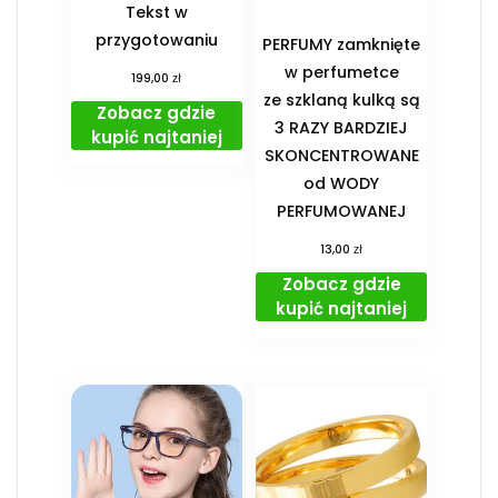
Tekst w
przygotowaniu
PERFUMY zamknięte
w perfumetce
zł
199,00
ze szklaną kulką są
Zobacz gdzie
3 RAZY BARDZIEJ
kupić najtaniej
SKONCENTROWANE
od WODY
PERFUMOWANEJ
zł
13,00
Zobacz gdzie
kupić najtaniej