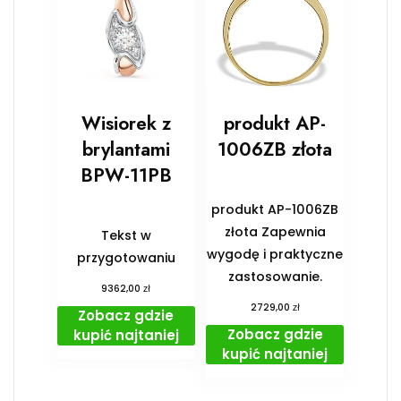
Wisiorek z
produkt AP-
brylantami
1006ZB złota
BPW-11PB
produkt AP-1006ZB
złota Zapewnia
Tekst w
wygodę i praktyczne
przygotowaniu
zastosowanie.
zł
9362,00
zł
2729,00
Zobacz gdzie
Zobacz gdzie
kupić najtaniej
kupić najtaniej