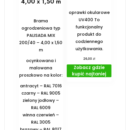
4,00 x 1,50 m
oprawki okularowe
UV400 To
Brama
funkcjonalny
ogrodzeniowa typ
produkt do
PALISADA MIX
codziennego
200/40 – 4,00 x 1,50
użytkowania.
m
zł
26,00
ocynkowana i
Zobacz gdzie
malowana
kupić najtaniej
proszkowo na kolor:
antracyt – RAL 7016
czarny – RAL 9005
zielony jodłowy –
RAL 6009
winna czerwień –
RAL 3005
brązowy – RAL 8017