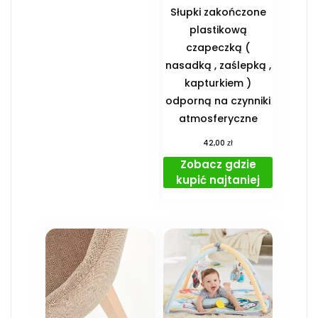
Słupki zakończone
plastikową
czapeczką (
nasadką , zaślepką ,
kapturkiem )
odporną na czynniki
atmosferyczne
zł
42,00
Zobacz gdzie
kupić najtaniej