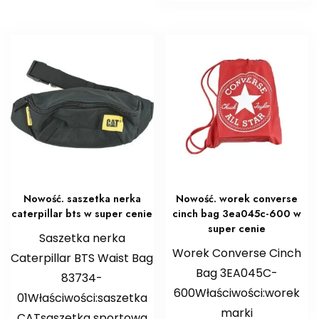
Nowość. saszetka nerka
Nowość. worek converse
caterpillar bts w super cenie
cinch bag 3ea045c-600 w
super cenie
Saszetka nerka
Worek Converse Cinch
Caterpillar BTS Waist Bag
Bag 3EA045C-
83734-
600Właściwości:worek
01Właściwości:saszetka
marki
CATsaszetka sportowa