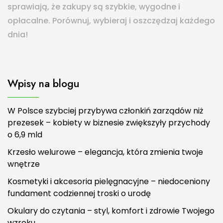
sprawiają, że zakupy są szybkie, wygodne i
opłacalne. Porównuj, wybieraj i oszczędzaj każdego
dnia!
Wpisy na blogu
W Polsce szybciej przybywa członkiń zarządów niż
prezesek – kobiety w biznesie zwiększyły przychody
o 6,9 mld
Krzesło welurowe – elegancja, która zmienia twoje
wnętrze
Kosmetyki i akcesoria pielęgnacyjne – niedoceniony
fundament codziennej troski o urodę
Okulary do czytania – styl, komfort i zdrowie Twojego
wzroku