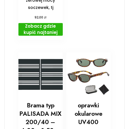
zerowej mocy
soczewek, tj
zł
92,00
Zobacz gdzie
kupić najtaniej
Brama typ
oprawki
PALISADA MIX
okularowe
200/40 –
UV400