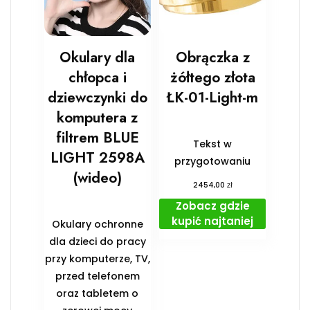
Okulary dla
Obrączka z
chłopca i
żółtego złota
dziewczynki do
ŁK-01-Light-m
komputera z
filtrem BLUE
Tekst w
LIGHT 2598A
przygotowaniu
(wideo)
zł
2454,00
Zobacz gdzie
kupić najtaniej
Okulary ochronne
dla dzieci do pracy
przy komputerze, TV,
przed telefonem
oraz tabletem o