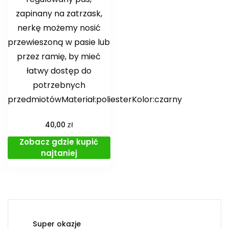
zapinany na zatrzask,
nerkę możemy nosić
przewieszoną w pasie lub
przez ramię, by mieć
łatwy dostęp do
potrzebnych
przedmiotówMateriał:poliesterKolor:czarny
zł
40,00
Zobacz gdzie kupić
najtaniej
Super okazje