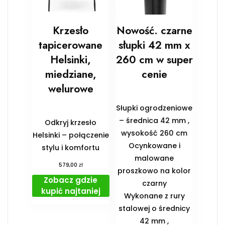
Krzesło
Nowość. czarne
tapicerowane
słupki 42 mm x
Helsinki,
260 cm w super
miedziane,
cenie
welurowe
Słupki ogrodzeniowe
– średnica 42 mm ,
Odkryj krzesło
wysokość 260 cm
Helsinki – połączenie
Ocynkowane i
stylu i komfortu
malowane
zł
579,00
proszkowo na kolor
Zobacz gdzie
czarny
kupić najtaniej
Wykonane z rury
stalowej o średnicy
42 mm ,