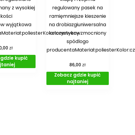
nany z wysokiej
regulowany pasek na
akości
ramięmniejsze kieszenie
ów wyjątkowa
na drobiazgiuniwersalna
aMateriał:poliesterKolor:czerwony
kolorystykawzmocniony
spódlogo
zł
0,00
producentaMateriał:poliesterKolor:c
gdzie kupić
jtaniej
zł
86,00
Zobacz gdzie kupić
najtaniej