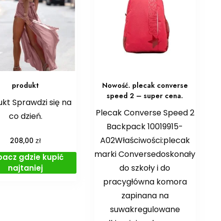
produkt
Nowość. plecak converse
speed 2 – super cena.
kt Sprawdzi się na
Plecak Converse Speed 2
co dzień.
Backpack 10019915-
A02Właściwości:plecak
zł
208,00
marki Conversedoskonały
bacz gdzie kupić
do szkoły i do
najtaniej
pracygłówna komora
zapinana na
suwakregulowane