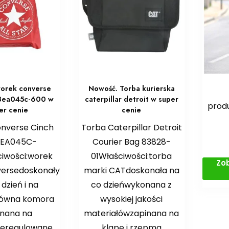
orek converse
Nowość. Torba kurierska
 3ea045c-600 w
caterpillar detroit w super
produ
er cenie
cenie
nverse Cinch
Torba Caterpillar Detroit
3EA045C-
Courier Bag 83828-
iwości:worek
01Właściwości:torba
Zo
versedoskonały
marki CATdoskonała na
dzień i na
co dzieńwykonana z
główna komora
wysokiej jakości
inana na
materiałówzapinana na
ieregulowane
klapę i rzepma