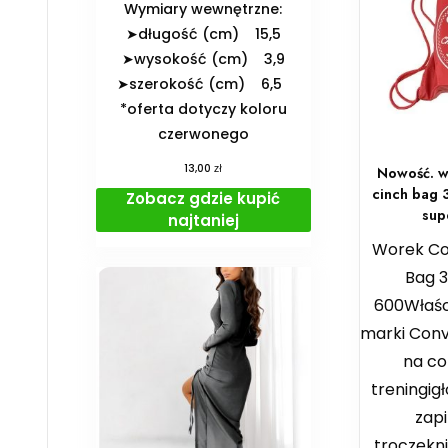
️Wymiary wewnętrzne:
➤długość (cm) 15,5
➤wysokość (cm) 3,9
➤szerokość (cm) 6,5
*oferta dotyczy koloru
czerwonego
zł
13,00
Nowość. w
cinch bag
Zobacz gdzie kupić
sup
najtaniej
Worek Co
Bag 
600Właśc
marki Con
na co 
treningi
zap
troczekn