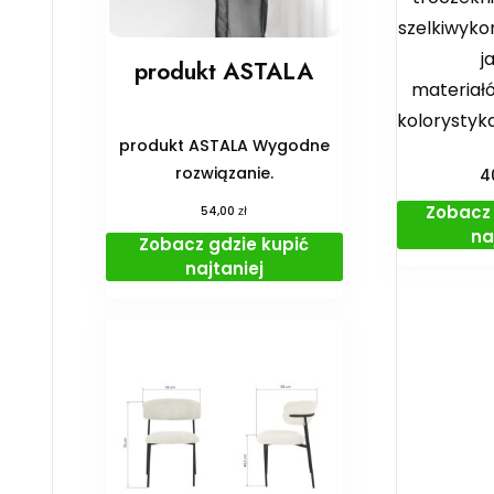
szelkiwyko
j
produkt ASTALA
materiał
kolorystyk
produkt ASTALA Wygodne
rozwiązanie.
4
Zobacz 
zł
54,00
na
Zobacz gdzie kupić
najtaniej