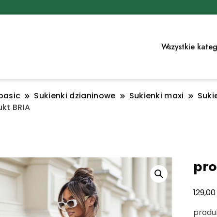
Wszystkie kateg
basic
Sukienki dzianinowe
Sukienki maxi
Suki
kt BRIA
pro
129,0
produ