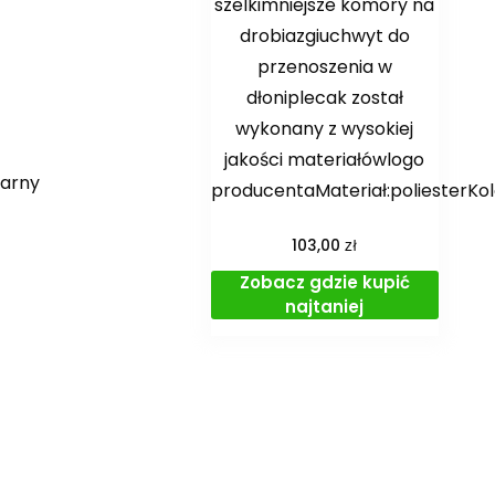
szelkimniejsze komory na
drobiazgiuchwyt do
przenoszenia w
dłoniplecak został
wykonany z wysokiej
jakości materiałówlogo
zarny
producentaMateriał:poliesterKo
zł
103,00
Zobacz gdzie kupić
najtaniej