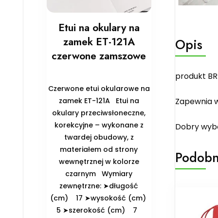
Etui na okulary na
zamek ET-121A
Opis
czerwone zamszowe
produkt BRI
Czerwone etui okularowe na
zamek ET-121A Etui na
Zapewnia w
okulary przeciwsłoneczne,
korekcyjne – wykonane z
Dobry wybó
twardej obudowy, z
materiałem od strony
Podobn
wewnętrznej w kolorze
czarnym ️Wymiary
zewnętrzne: ➤długość
(cm) 17 ➤wysokość (cm)
5 ➤szerokość (cm) 7