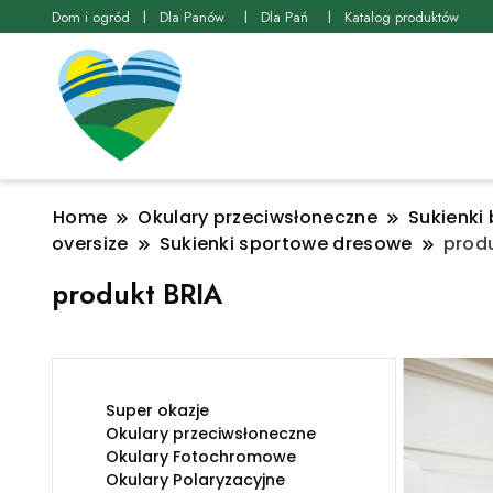
Dom i ogród
Dla Panów
Dla Pań
Katalog produktów
Home
Okulary przeciwsłoneczne
Sukienki 
oversize
Sukienki sportowe dresowe
produ
produkt BRIA
Super okazje
Okulary przeciwsłoneczne
Okulary Fotochromowe
Okulary Polaryzacyjne