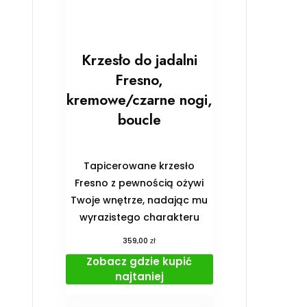
Krzesło do jadalni
Fresno,
kremowe/czarne nogi,
boucle
Tapicerowane krzesło
Fresno z pewnością ożywi
Twoje wnętrze, nadając mu
wyrazistego charakteru
zł
359,00
Zobacz gdzie kupić
najtaniej