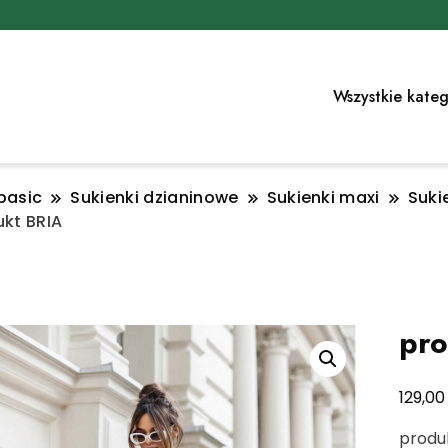
Wszystkie kateg
basic
Sukienki dzianinowe
Sukienki maxi
Suki
kt BRIA
pro
129,0
produ