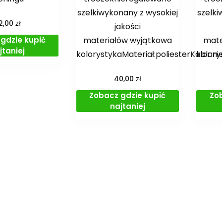
szelkiwykonany z wysokiej
szelki
zł
2,00
jakości
gdzie kupić
materiałów wyjątkowa
mate
jtaniej
kolorystykaMateriał:poliesterKolor:ni
kolory
zł
40,00
Zobacz gdzie kupić
Zo
najtaniej