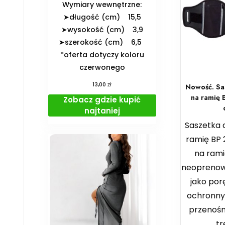
️Wymiary wewnętrzne:
➤długość (cm) 15,5
➤wysokość (cm) 3,9
➤szerokość (cm) 6,5
*oferta dotyczy koloru
czerwonego
zł
13,00
Nowość. Sa
na ramię 
Zobacz gdzie kupić
najtaniej
Saszetka 
ramię BP
na rami
neoprenow
jako por
ochronny
przenoś
tr