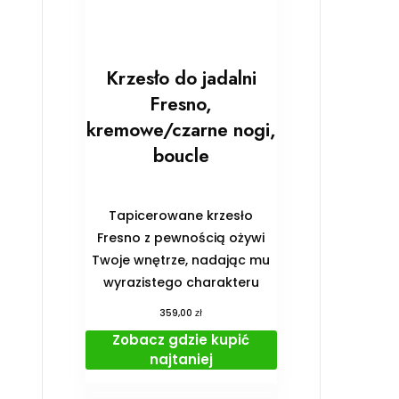
Krzesło do jadalni
Fresno,
kremowe/czarne nogi,
boucle
Tapicerowane krzesło
Fresno z pewnością ożywi
Twoje wnętrze, nadając mu
wyrazistego charakteru
zł
359,00
Zobacz gdzie kupić
najtaniej