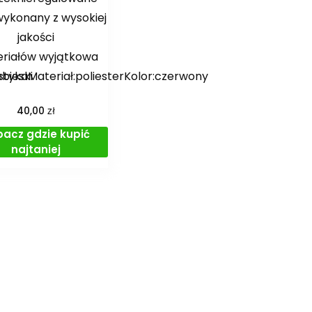
wykonany z wysokiej
jakości
riałów wyjątkowa
ebieski
stykaMateriał:poliesterKolor:czerwony
zł
40,00
bacz gdzie kupić
najtaniej