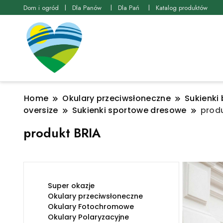
Dom i ogród
Dla Panów
Dla Pań
Katalog produktów
Home
Okulary przeciwsłoneczne
Sukienki 
oversize
Sukienki sportowe dresowe
produ
produkt BRIA
Super okazje
Okulary przeciwsłoneczne
Okulary Fotochromowe
Okulary Polaryzacyjne