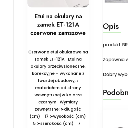
Etui na okulary na
zamek ET-121A
Opis
czerwone zamszowe
produkt BRI
Czerwone etui okularowe na
zamek ET-121A Etui na
Zapewnia w
okulary przeciwsłoneczne,
korekcyjne – wykonane z
Dobry wybó
twardej obudowy, z
materiałem od strony
Podobn
wewnętrznej w kolorze
czarnym ️Wymiary
zewnętrzne: ➤długość
(cm) 17 ➤wysokość (cm)
5 ➤szerokość (cm) 7