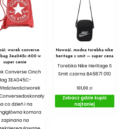
ść. worek converse
Nowość. modna torebka nike
h bag 3ea045c-600 w
heritage s smit — super cena
super cenie
Torebka Nike Heritage S
k Converse Cinch
Smit czarna BA5871 010
Bag 3EA045C-
łaściwości:worek
zł
101,00
 Conversedoskonały
Zobacz gdzie kupić
a co dzień i na
najtaniej
ingigłówna komora
zapinana na
zeknieregulowane