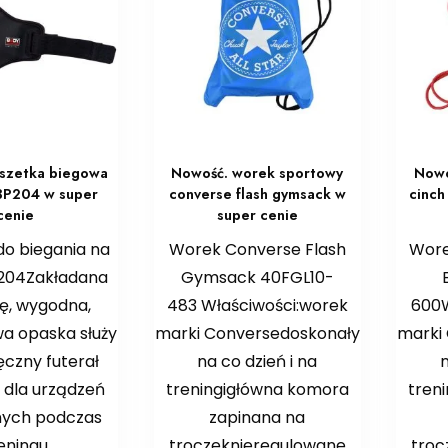
szetka biegowa
Nowość. worek sportowy
Nowo
BP204 w super
converse flash gymsack w
cinc
cenie
super cenie
do biegania na
Worek Converse Flash
Wore
 204Zakładana
Gymsack 40FGL10-
ę, wygodna,
483 Właściwości:worek
600W
a opaska służy
marki Conversedoskonały
marki
ęczny futerał
na co dzień i na
n
 dla urządzeń
treningigłówna komora
tren
nych podczas
zapinana na
eningu
troczeknieregulowane
troc