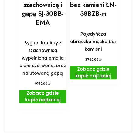
szachownicą i
bez kamieni ŁN-
gapą SJ-30BB-
38BZB-m
EMA
Pojedyńcza
obrączka męska bez
Sygnet lotniczy z
kamieni
szachownicą
wypełnioną emalia
zł
3762,00
biało czerwoną, oraz
Zobacz gdzie
nalutowaną gapą
kupić najtaniej
zł
9150,00
Zobacz gdzie
kupić najtaniej