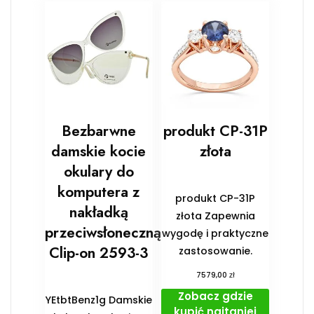
Bezbarwne
produkt CP-31P
damskie kocie
złota
okulary do
komputera z
produkt CP-31P
nakładką
złota Zapewnia
przeciwsłoneczną
wygodę i praktyczne
Clip-on 2593-3
zastosowanie.
zł
7579,00
Zobacz gdzie
YEtbtBenz1g Damskie
kupić najtaniej