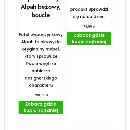
Alpah beżowy,
produkt Sprawdzi
boucle
się na co dzień.
zł
76,00
Fotel wypoczynkowy
Zobacz gdzie
kupić najtaniej
Alpah to niezwykle
oryginalny mebel,
który sprawi, że
Twoje wnętrze
nabierze
designerskiego
charakteru
zł
799,00
Zobacz gdzie
kupić najtaniej