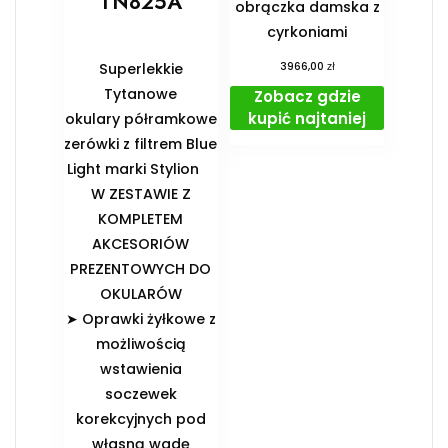
TN825A
obrączka damska z
cyrkoniami
zł
Superlekkie
3966,00
Tytanowe
Zobacz gdzie
kupić najtaniej
okulary półramkowe
zerówki z filtrem Blue
Light marki Stylion
️W ZESTAWIE Z
KOMPLETEM
AKCESORIÓW
PREZENTOWYCH DO
OKULARÓW️
➤ Oprawki żyłkowe z
możliwością
wstawienia
soczewek
korekcyjnych pod
własną wadę