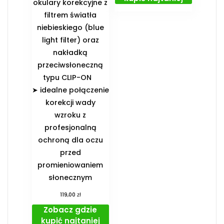
okulary korekcyjne z
filtrem światła
niebieskiego (blue
light filter) oraz
nakładką
przeciwsłoneczną
typu CLIP-ON
➤ idealne połączenie
korekcji wady
wzroku z
profesjonalną
ochroną dla oczu
przed
promieniowaniem
słonecznym
zł
119,00
Zobacz gdzie
kupić najtaniej