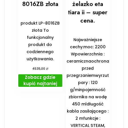
8016ZB złota
żelazko eta
tiara ii – super
cena.
produkt LP-8016ZB
złota To
funkcjonalny
Najważniejsze
produkt do
cechy:moc: 2200
codziennego
Wpowierzchnia :
użytkowania.
ceramicznaochrona
przed
zł
4535,00
przegrzaniemwyrzut
Zobacz gdzie
pary : 120
kupić najtaniej
g/minpojemność
zbiornika na wodę
450 mldługość
kabla zasilającego :
2 mfunkcje :
VERTICAL STEAM,