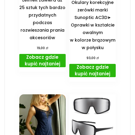
Okulary korekcyjne
25 sztuk tych bardzo
zerówki marki
przydatnych
Sunoptic AC3D➤
podczas
Oprawki w kształcie
rozwieszania prania
owalnym
akcesoriów
w kolorze brązowym
w połysku
zł
19,00
Zobacz gdzie
zł
93,00
kupić najtaniej
Zobacz gdzie
kupić najtaniej