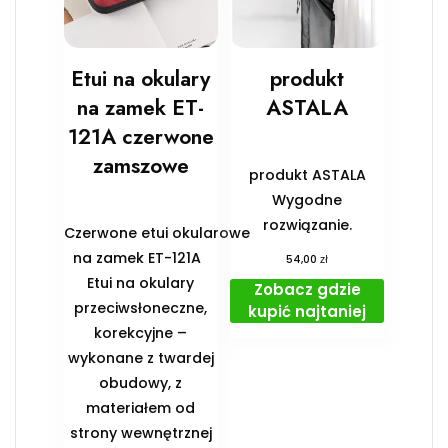
Etui na okulary
produkt
na zamek ET-
ASTALA
121A czerwone
zamszowe
produkt ASTALA
Wygodne
rozwiązanie.
Czerwone etui okularowe
na zamek ET-121A
zł
54,00
Etui na okulary
Zobacz gdzie
przeciwsłoneczne,
kupić najtaniej
korekcyjne –
wykonane z twardej
obudowy, z
materiałem od
strony wewnętrznej