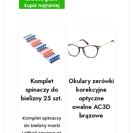
kupić najtaniej
Komplet
Okulary zerówki
spinaczy do
korekcyjne
bielizny 25 szt.
optyczne
owalne AC3D
brązowe
Komplet spinaczy
do bielizny marki
Leifheit zawiera aż