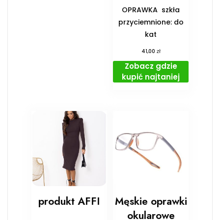
OPRAWKA ️ szkła
przyciemnione: do
kat
zł
41,00
Zobacz gdzie
kupić najtaniej
produkt AFFI
Męskie oprawki
okularowe