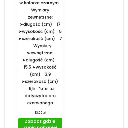
w kolorze czarnym
️Wymiary
zewnętrzne:
➤długość (cm) 17
➤wysokość (cm) 5
➤szerokość (cm) 7
️Wymiary
wewnętrzne:
➤długość (cm)
15,5 ➤wysokość
(cm) 3,9
➤szerokość (cm)
6,5 *oferta
dotyczy koloru
czerwonego
zł
13,00
Zobacz gdzie
kupić najtaniej