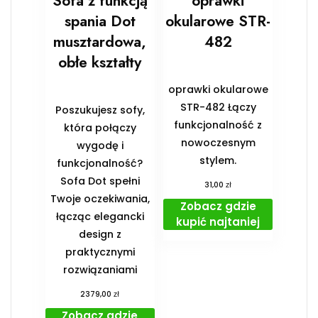
Sofa z funkcją
oprawki
spania Dot
okularowe STR-
musztardowa,
482
obłe kształty
oprawki okularowe
STR-482 Łączy
Poszukujesz sofy,
funkcjonalność z
która połączy
nowoczesnym
wygodę i
stylem.
funkcjonalność?
Sofa Dot spełni
zł
31,00
Twoje oczekiwania,
Zobacz gdzie
łącząc elegancki
kupić najtaniej
design z
praktycznymi
rozwiązaniami
zł
2379,00
Zobacz gdzie