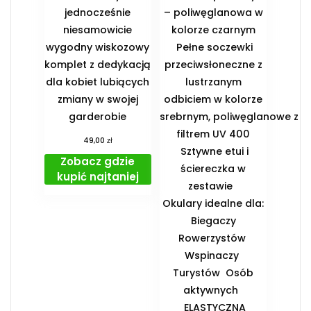
jednocześnie
– poliwęglanowa w
niesamowicie
kolorze czarnym
wygodny wiskozowy
Pełne soczewki
komplet z dedykacją
przeciwsłoneczne z
dla kobiet lubiących
lustrzanym
zmiany w swojej
odbiciem w kolorze
garderobie
srebrnym, poliwęglanowe z
filtrem UV 400
zł
49,00
Sztywne etui i
Zobacz gdzie
ściereczka w
kupić najtaniej
zestawie
️Okulary idealne dla:
️ Biegaczy ️
Rowerzystów ️
Wspinaczy ️
Turystów ️ Osób
aktywnych
️ ELASTYCZNA