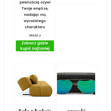
pewnością ożywi
Twoje wnętrze,
nadając mu
wyrazistego
charakteru
zł
359,00
Zobacz gdzie
kupić najtaniej