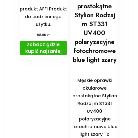
prostokątne
produkt AFFI Produkt
Stylion Rodzaj
do codziennego
m ST331
użytku.
UV400
zł
98,00
polaryzacyjne
Zobacz gdzie
fotochromowe
kupić najtaniej
blue light szary
Męskie oprawki
okularowe
prostokątne Stylion
Rodzaj m ST331
UV400
polaryzacyjne
fotochromowe blue
light szary To