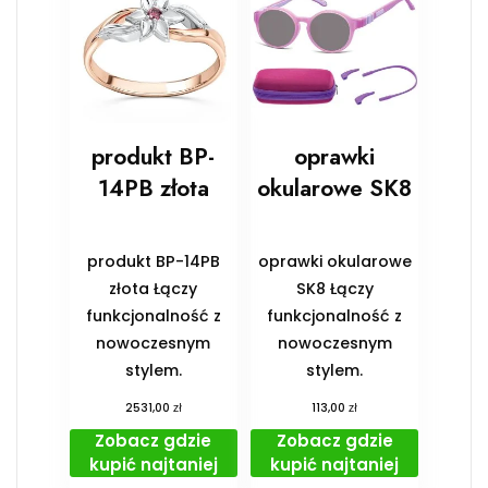
produkt BP-
oprawki
14PB złota
okularowe SK8
produkt BP-14PB
oprawki okularowe
złota Łączy
SK8 Łączy
funkcjonalność z
funkcjonalność z
nowoczesnym
nowoczesnym
stylem.
stylem.
zł
zł
2531,00
113,00
Zobacz gdzie
Zobacz gdzie
kupić najtaniej
kupić najtaniej