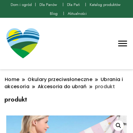
Dom i ogród
Dla Panów
Dla Pań
Katalog produktów
Blog
Aktualności
Home
Okulary przeciwsłoneczne
Ubrania i
akcesoria
Akcesoria do ubrań
produkt
produkt