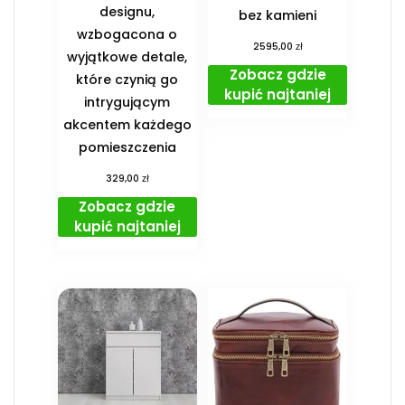
designu,
bez kamieni
wzbogacona o
zł
2595,00
wyjątkowe detale,
Zobacz gdzie
które czynią go
kupić najtaniej
intrygującym
akcentem każdego
pomieszczenia
zł
329,00
Zobacz gdzie
kupić najtaniej