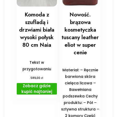
Komoda z
Nowość.
szufladą i
brązowa
drzwiami biała
kosmetyczka
wysoki połysk
tuscany leather
80 cm Naia
eliot w super
cenie
Tekst w
przygotowaniu
Materiał: – Ręcznie
barwiona skóra
zł
589,00
cielęca licowa –
Zobacz gdzie
Bawełniana
kupić najtaniej
podszewka Cechy
produktu: – Pół –
sztywna struktura –
2 komory Część