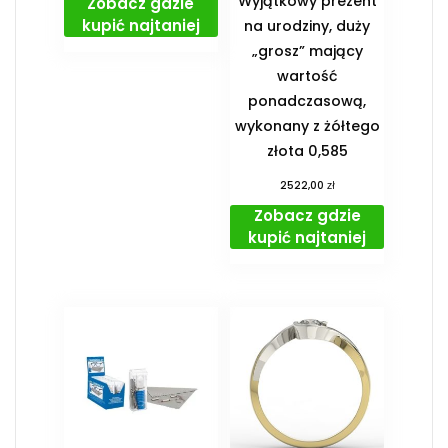
Wyjątkowy prezent
Zobacz gdzie
kupić najtaniej
na urodziny, duży
„grosz” mający
wartość
ponadczasową,
wykonany z żółtego
złota 0,585
zł
2522,00
Zobacz gdzie
kupić najtaniej