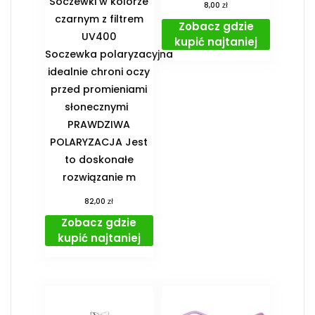
Soczewki w kolorze
zł
8,00
czarnym z filtrem
Zobacz gdzie
UV400
kupić najtaniej
Soczewka polaryzacyjna
idealnie chroni oczy
przed promieniami
słonecznymi
PRAWDZIWA
POLARYZACJA Jest
to doskonałe
rozwiązanie m
zł
82,00
Zobacz gdzie
kupić najtaniej