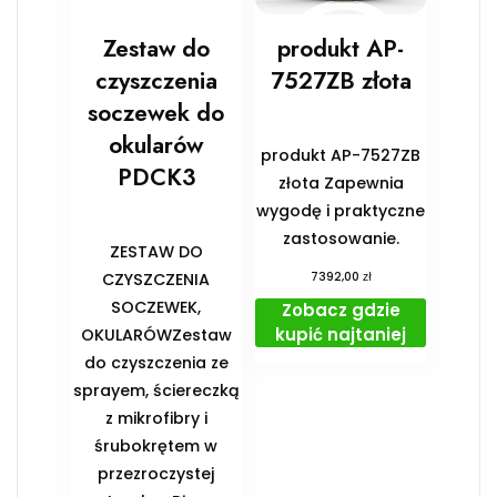
Zestaw do
produkt AP-
czyszczenia
7527ZB złota
soczewek do
okularów
produkt AP-7527ZB
PDCK3
złota Zapewnia
wygodę i praktyczne
zastosowanie.
ZESTAW DO
zł
CZYSZCZENIA
7392,00
SOCZEWEK,
Zobacz gdzie
kupić najtaniej
OKULARÓWZestaw
do czyszczenia ze
sprayem, ściereczką
z mikrofibry i
śrubokrętem w
przezroczystej