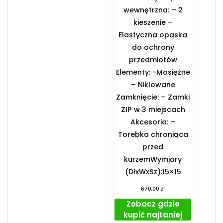
wewnętrzna: – 2
kieszenie –
Elastyczna opaska
do ochrony
przedmiotów
Elementy: -Mosiężne
– Niklowane
Zamknięcie: – Zamki
ZIP w 3 miejscach
Akcesoria: –
Torebka chroniąca
przed
kurzemWymiary
(DłxWxSz):15×15
zł
670,00
Zobacz gdzie
kupić najtaniej