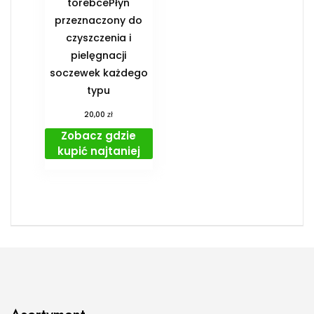
torebcePłyn
przeznaczony do
czyszczenia i
pielęgnacji
soczewek każdego
typu
zł
20,00
Zobacz gdzie
kupić najtaniej