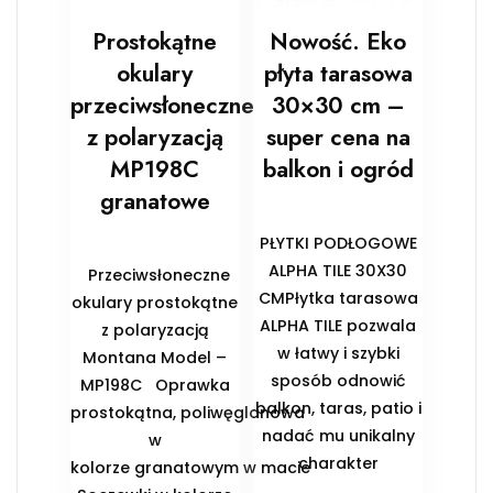
Prostokątne
Nowość. Eko
okulary
płyta tarasowa
przeciwsłoneczne
30×30 cm –
z polaryzacją
super cena na
MP198C
balkon i ogród
granatowe
PŁYTKI PODŁOGOWE
ALPHA TILE 30X30
Przeciwsłoneczne
CMPłytka tarasowa
okulary prostokątne
ALPHA TILE pozwala
z polaryzacją
w łatwy i szybki
Montana Model –
sposób odnowić
MP198C Oprawka
balkon, taras, patio i
prostokątna, poliwęglanowa
nadać mu unikalny
w
charakter
kolorze granatowym w macie