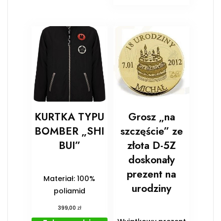
KURTKA TYPU
Grosz „na
BOMBER „SHI
szczęście” ze
BUI”
złota D-5Z
doskonały
prezent na
Materiał: 100%
urodziny
poliamid
zł
399,00