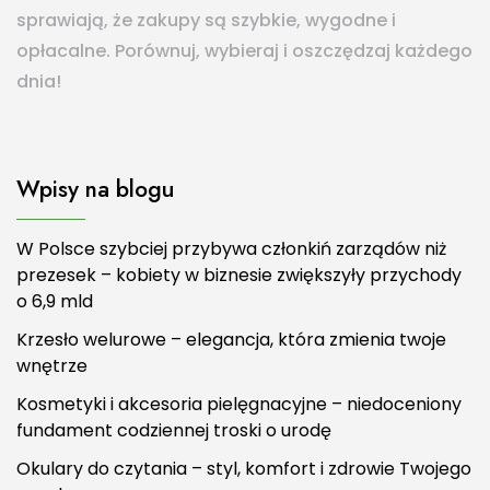
sprawiają, że zakupy są szybkie, wygodne i
opłacalne. Porównuj, wybieraj i oszczędzaj każdego
dnia!
Wpisy na blogu
W Polsce szybciej przybywa członkiń zarządów niż
prezesek – kobiety w biznesie zwiększyły przychody
o 6,9 mld
Krzesło welurowe – elegancja, która zmienia twoje
wnętrze
Kosmetyki i akcesoria pielęgnacyjne – niedoceniony
fundament codziennej troski o urodę
Okulary do czytania – styl, komfort i zdrowie Twojego