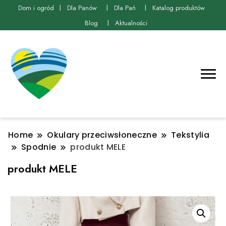
Dom i ogród
Dla Panów
Dla Pań
Katalog produktów
Blog
Aktualności
Home
Okulary przeciwsłoneczne
Tekstylia
Spodnie
produkt MELE
produkt MELE