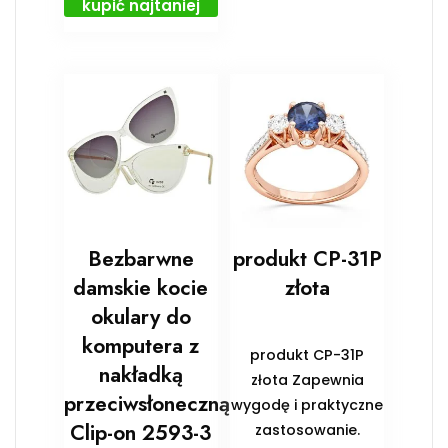
kupić najtaniej
Bezbarwne
produkt CP-31P
damskie kocie
złota
okulary do
komputera z
produkt CP-31P
nakładką
złota Zapewnia
przeciwsłoneczną
wygodę i praktyczne
Clip-on 2593-3
zastosowanie.