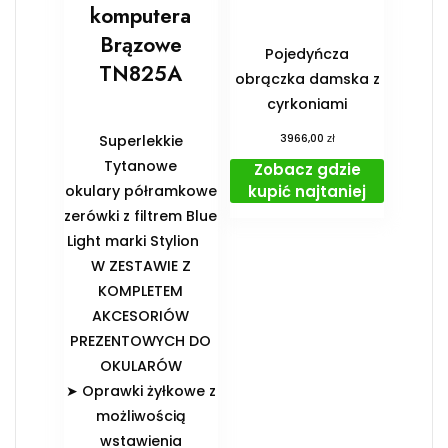
komputera
Brązowe
Pojedyńcza
TN825A
obrączka damska z
cyrkoniami
zł
Superlekkie
3966,00
Tytanowe
Zobacz gdzie
kupić najtaniej
okulary półramkowe
zerówki z filtrem Blue
Light marki Stylion
️W ZESTAWIE Z
KOMPLETEM
AKCESORIÓW
PREZENTOWYCH DO
OKULARÓW️
➤ Oprawki żyłkowe z
możliwością
wstawienia