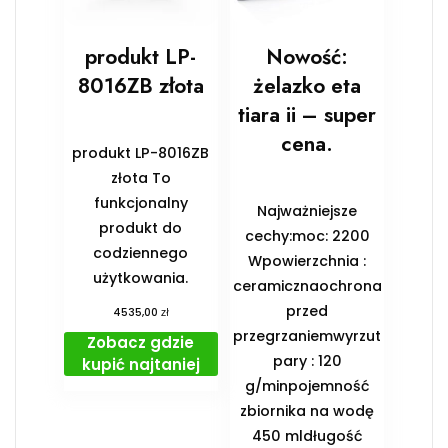
produkt LP-
Nowość:
8016ZB złota
żelazko eta
tiara ii – super
cena.
produkt LP-8016ZB
złota To
funkcjonalny
Najważniejsze
produkt do
cechy:moc: 2200
codziennego
Wpowierzchnia :
użytkowania.
ceramicznaochrona
przed
zł
4535,00
przegrzaniemwyrzut
Zobacz gdzie
pary : 120
kupić najtaniej
g/minpojemność
zbiornika na wodę
450 mldługość