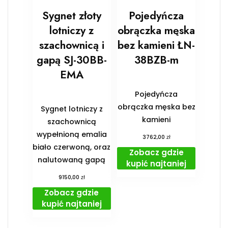
Sygnet złoty
Pojedyńcza
lotniczy z
obrączka męska
szachownicą i
bez kamieni ŁN-
gapą SJ-30BB-
38BZB-m
EMA
Pojedyńcza
obrączka męska bez
Sygnet lotniczy z
kamieni
szachownicą
wypełnioną emalia
zł
3762,00
biało czerwoną, oraz
Zobacz gdzie
nalutowaną gapą
kupić najtaniej
zł
9150,00
Zobacz gdzie
kupić najtaniej