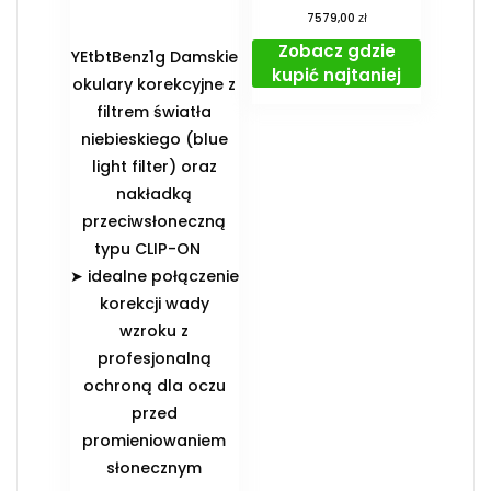
zł
7579,00
Zobacz gdzie
YEtbtBenz1g Damskie
kupić najtaniej
okulary korekcyjne z
filtrem światła
niebieskiego (blue
light filter) oraz
nakładką
przeciwsłoneczną
typu CLIP-ON
➤ idealne połączenie
korekcji wady
wzroku z
profesjonalną
ochroną dla oczu
przed
promieniowaniem
słonecznym