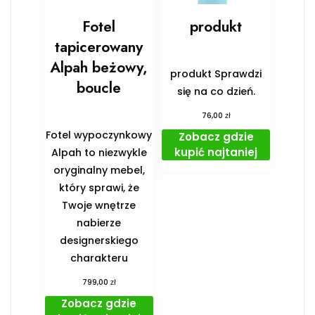
Fotel
produkt
tapicerowany
Alpah beżowy,
produkt Sprawdzi
boucle
się na co dzień.
zł
76,00
Fotel wypoczynkowy
Zobacz gdzie
kupić najtaniej
Alpah to niezwykle
oryginalny mebel,
który sprawi, że
Twoje wnętrze
nabierze
designerskiego
charakteru
zł
799,00
Zobacz gdzie