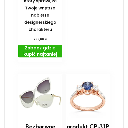
który sprawi, że
Twoje wnętrze
nabierze
designerskiego
charakteru
zł
799,00
Zobacz gdzie
kupić najtaniej
Bezbarwne
produkt CP-31P