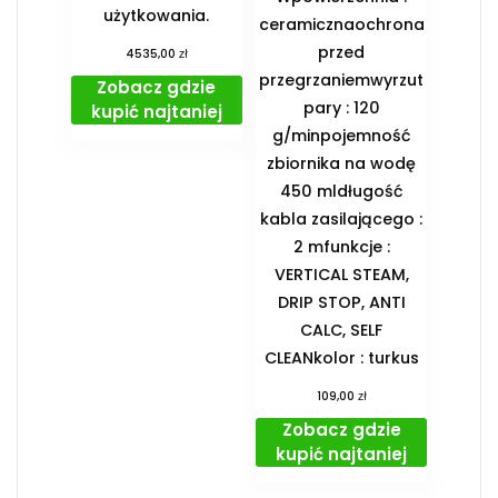
użytkowania.
ceramicznaochrona
przed
zł
4535,00
przegrzaniemwyrzut
Zobacz gdzie
pary : 120
kupić najtaniej
g/minpojemność
zbiornika na wodę
450 mldługość
kabla zasilającego :
2 mfunkcje :
VERTICAL STEAM,
DRIP STOP, ANTI
CALC, SELF
CLEANkolor : turkus
zł
109,00
Zobacz gdzie
kupić najtaniej