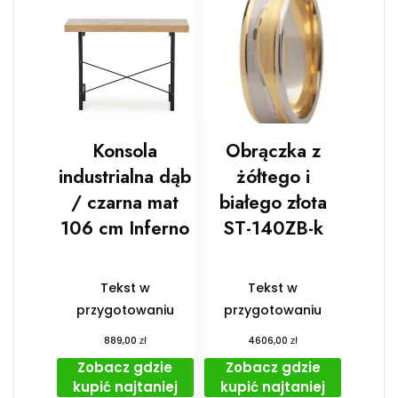
Konsola
Obrączka z
industrialna dąb
żółtego i
/ czarna mat
białego złota
106 cm Inferno
ST-140ZB-k
Tekst w
Tekst w
przygotowaniu
przygotowaniu
zł
zł
889,00
4606,00
Zobacz gdzie
Zobacz gdzie
kupić najtaniej
kupić najtaniej