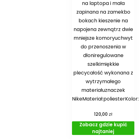
na laptopa i mała
zapinana na zamekbo
bokach kieszenie na
napojena zewnątrz dwie
mniejsze komoryuchwyt
do przenoszenia w
dłoniregulowane
szelkimiękkie
plecycałość wykonana z
wytrzymałego
materiałuznaczek
NikeMateriał:poliesterKolor:
zł
120,00
Zobacz gdzie kupić
najtaniej