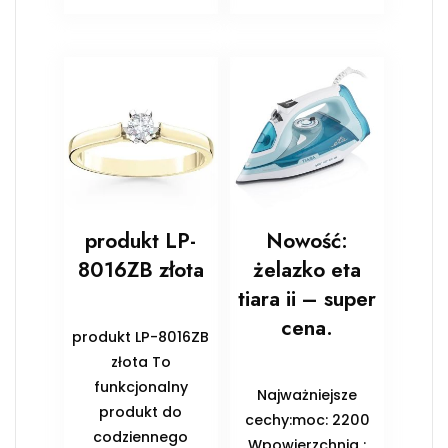
produkt LP-
Nowość:
8016ZB złota
żelazko eta
tiara ii – super
cena.
produkt LP-8016ZB
złota To
funkcjonalny
Najważniejsze
produkt do
cechy:moc: 2200
codziennego
Wpowierzchnia :