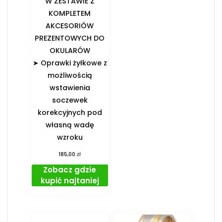
️W ZESTAWIE Z
KOMPLETEM
AKCESORIÓW
PREZENTOWYCH DO
OKULARÓW️
➤ Oprawki żyłkowe z
możliwością
wstawienia
soczewek
korekcyjnych pod
własną wadę
wzroku
zł
185,00
Zobacz gdzie
kupić najtaniej