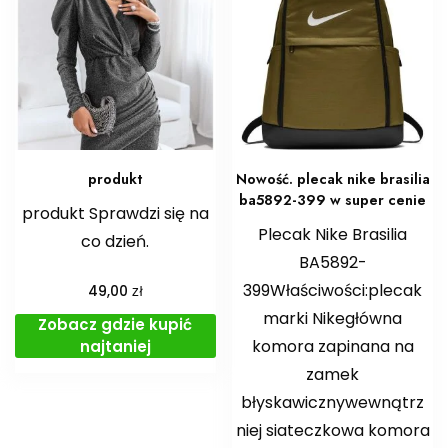
produkt
Nowość. plecak nike brasilia
ba5892-399 w super cenie
produkt Sprawdzi się na
Plecak Nike Brasilia
co dzień.
BA5892-
399Właściwości:plecak
zł
49,00
marki Nikegłówna
Zobacz gdzie kupić
komora zapinana na
najtaniej
zamek
błyskawicznywewnątrz
niej siateczkowa komora