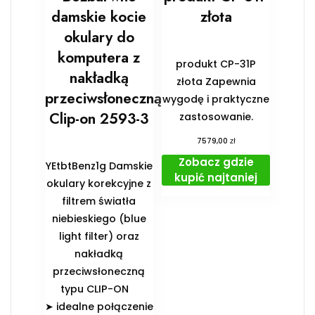
damskie kocie
złota
okulary do
komputera z
produkt CP-31P
nakładką
złota Zapewnia
przeciwsłoneczną
wygodę i praktyczne
Clip-on 2593-3
zastosowanie.
zł
7579,00
Zobacz gdzie
YEtbtBenz1g Damskie
kupić najtaniej
okulary korekcyjne z
filtrem światła
niebieskiego (blue
light filter) oraz
nakładką
przeciwsłoneczną
typu CLIP-ON
➤ idealne połączenie