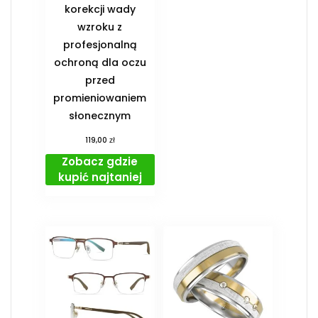
korekcji wady
wzroku z
profesjonalną
ochroną dla oczu
przed
promieniowaniem
słonecznym
zł
119,00
Zobacz gdzie
kupić najtaniej