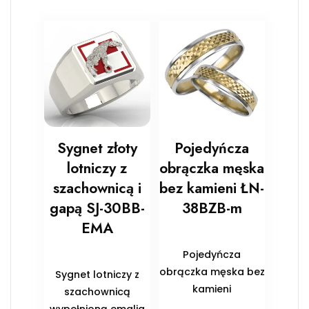
Sygnet złoty
Pojedyńcza
lotniczy z
obrączka męska
szachownicą i
bez kamieni ŁN-
gapą SJ-30BB-
38BZB-m
EMA
Pojedyńcza
obrączka męska bez
Sygnet lotniczy z
kamieni
szachownicą
wypełnioną emalia