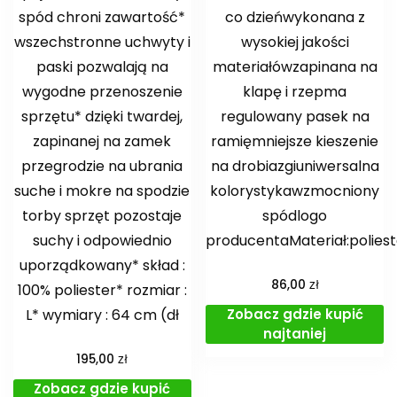
spód chroni zawartość*
co dzieńwykonana z
wszechstronne uchwyty i
wysokiej jakości
paski pozwalają na
materiałówzapinana na
wygodne przenoszenie
klapę i rzepma
sprzętu* dzięki twardej,
regulowany pasek na
zapinanej na zamek
ramięmniejsze kieszenie
przegrodzie na ubrania
na drobiazgiuniwersalna
suche i mokre na spodzie
kolorystykawzmocniony
torby sprzęt pozostaje
spódlogo
suchy i odpowiednio
producentaMateriał:polies
uporządkowany* skład :
zł
86,00
100% poliester* rozmiar :
Zobacz gdzie kupić
L* wymiary : 64 cm (dł
najtaniej
zł
195,00
Zobacz gdzie kupić