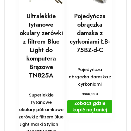
Ultralekkie
Pojedyńcza
tytanowe
obrączka
okulary zerówki
damska z
z filtrem Blue
cyrkoniami ŁB-
Light do
75BZ-d-C
komputera
Brązowe
Pojedyńcza
TN825A
obrączka damska z
cyrkoniami
zł
Superlekkie
3966,00
Tytanowe
Zobacz gdzie
kupić najtaniej
okulary półramkowe
zerówki z filtrem Blue
Light marki Stylion