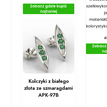
szelkiwyko
Zobacz gdzie kupić
najtaniej
j
materiał
kolorystyk
4
Zobacz 
na
Kolczyki z białego
złota ze szmaragdami
APK-97B