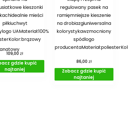
usiatkowe kieszonki
regulowany pasek na
kachidealnie mieści
ramięmniejsze kieszenie
piłkiuchwyt
na drobiazgiuniwersalna
logo UAMateriał:100%
kolorystykawzmocniony
esterKolor:brązowy
spódlogo
producentaMateriał:poliesterKo
granatowy
zł
109,00
zł
86,00
bacz gdzie kupić
najtaniej
Zobacz gdzie kupić
najtaniej