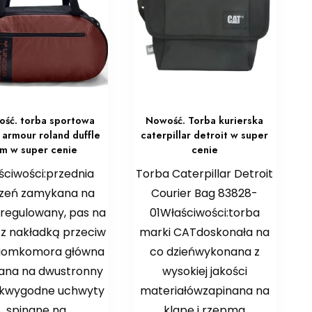
ść. torba sportowa
Nowość. Torba kurierska
 armour roland duffle
caterpillar detroit w super
m w super cenie
cenie
ściwości:przednia
Torba Caterpillar Detroit
szeń zamykana na
Courier Bag 83828-
regulowany, pas na
01Właściwości:torba
 z nakładką przeciw
marki CATdoskonała na
ciomkomora główna
co dzieńwykonana z
ana na dwustronny
wysokiej jakości
kwygodne uchwyty
materiałówzapinana na
spinane na
klapę i rzepma