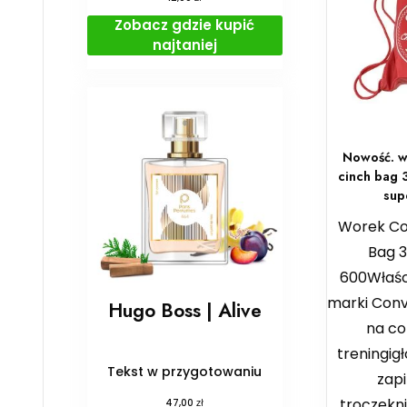
Zobacz gdzie kupić
najtaniej
Nowość. w
cinch bag
sup
Worek Co
Bag 
600Właśc
marki Con
Hugo Boss | Alive
na co 
treningi
Tekst w przygotowaniu
zap
troczekn
zł
47,00