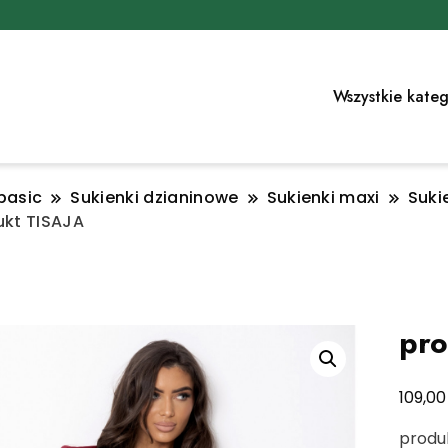
Wszystkie kateg
basic
Sukienki dzianinowe
Sukienki maxi
Suki
ukt TISAJA
pro
109,0
produk