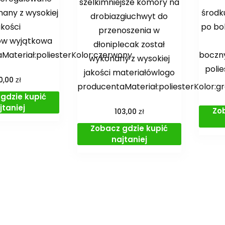
szelkimniejsze komory na
nany z wysokiej
środk
drobiazgiuchwyt do
akości
po bo
przenoszenia w
ów wyjątkowa
dłoniplecak został
aMateriał:poliesterKolor:czerwony
boczny
wykonany z wysokiej
poli
jakości materiałówlogo
zł
0,00
producentaMateriał:poliesterKolor:
gdzie kupić
jtaniej
Zo
zł
103,00
Zobacz gdzie kupić
najtaniej