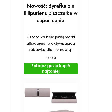
Nowość: żyrafka zin
lilliputiens piszczałka w
super cenie
Piszczałka belgijskiej marki
Lilliputiens to aktywizująca
zabawka dla niemowląt
zł
39,00
Zobacz gdzie kupić
najtaniej