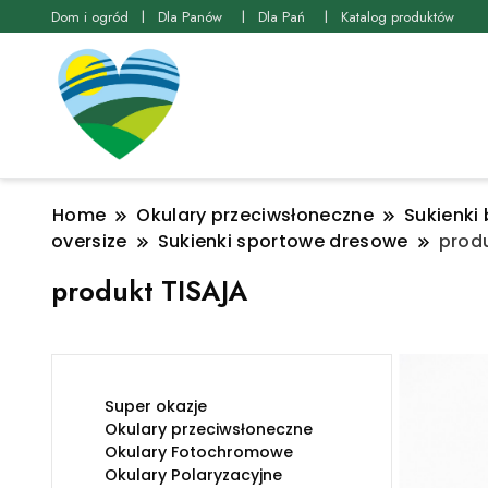
Dom i ogród
Dla Panów
Dla Pań
Katalog produktów
Home
Okulary przeciwsłoneczne
Sukienki 
oversize
Sukienki sportowe dresowe
prod
produkt TISAJA
Super okazje
Okulary przeciwsłoneczne
Okulary Fotochromowe
Okulary Polaryzacyjne