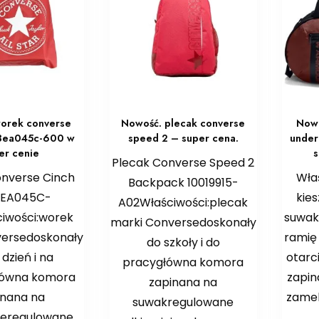
orek converse
Nowość. plecak converse
Nowo
 3ea045c-600 w
speed 2 – super cena.
under
er cenie
s
Plecak Converse Speed 2
nverse Cinch
Wła
Backpack 10019915-
3EA045C-
kie
A02Właściwości:plecak
iwości:worek
suwak
marki Conversedoskonały
versedoskonały
ramię
do szkoły i do
dzień i na
otar
pracygłówna komora
główna komora
zapin
zapinana na
inana na
zame
suwakregulowane
ieregulowane