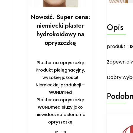
Nowość. Super cena:
niemiecki plaster
Opis
hydrokoidowy na
opryszczkę
produkt TI
Zapewnia w
Plaster na opryszczkę
Produkt pielęgnacyjny,
Dobry wybó
wysokiej jakości!
Niemieckiej produkcji –
WUNDmed
Podobn
Plaster na opryszczkę
WUNDmed służy jako
niewidoczna osłona na
opryszczkę
zł
12,00