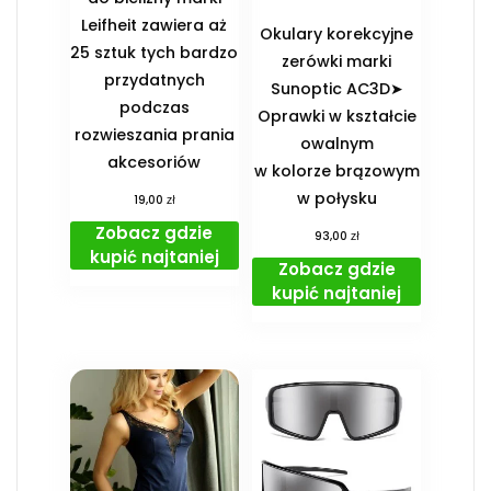
Leifheit zawiera aż
Okulary korekcyjne
25 sztuk tych bardzo
zerówki marki
przydatnych
Sunoptic AC3D➤
podczas
Oprawki w kształcie
rozwieszania prania
owalnym
akcesoriów
w kolorze brązowym
w połysku
zł
19,00
Zobacz gdzie
zł
93,00
kupić najtaniej
Zobacz gdzie
kupić najtaniej