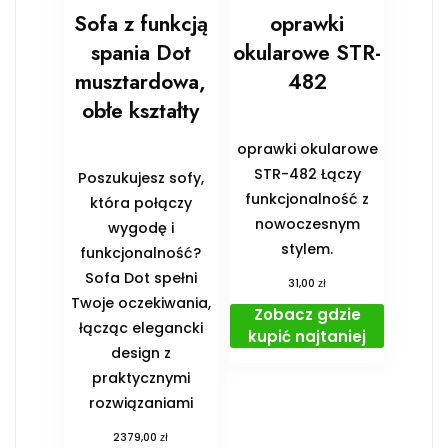
Sofa z funkcją
oprawki
spania Dot
okularowe STR-
musztardowa,
482
obłe kształty
oprawki okularowe
STR-482 Łączy
Poszukujesz sofy,
funkcjonalność z
która połączy
nowoczesnym
wygodę i
stylem.
funkcjonalność?
Sofa Dot spełni
zł
31,00
Twoje oczekiwania,
Zobacz gdzie
łącząc elegancki
kupić najtaniej
design z
praktycznymi
rozwiązaniami
zł
2379,00