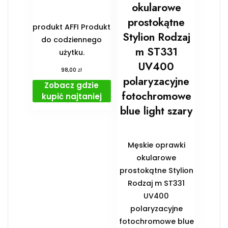
okularowe
prostokątne
produkt AFFI Produkt
Stylion Rodzaj
do codziennego
m ST331
użytku.
UV400
zł
98,00
polaryzacyjne
Zobacz gdzie
fotochromowe
kupić najtaniej
blue light szary
Męskie oprawki
okularowe
prostokątne Stylion
Rodzaj m ST331
UV400
polaryzacyjne
fotochromowe blue