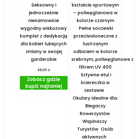
Seksowny i
kształcie sportowym
jednocześnie
– poliwęglanowa w
niesamowicie
kolorze czarnym
wygodny wiskozowy
Pełne soczewki
komplet z dedykacją
przeciwsłoneczne z
dla kobiet lubiących
lustrzanym
zmiany w swojej
odbiciem w kolorze
garderobie
srebrnym, poliwęglanowe z
filtrem UV 400
zł
49,00
Sztywne etui i
Zobacz gdzie
ściereczka w
kupić najtaniej
zestawie
️Okulary idealne dla:
️ Biegaczy ️
Rowerzystów ️
Wspinaczy ️
Turystów ️ Osób
aktywnych