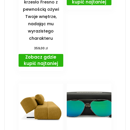
kupić najtaniej
krzesło Fresno z
pewnością ożywi
Twoje wnętrze,
nadając mu
wyrazistego
charakteru
zł
359,00
Zobacz gdzie
kupić najtaniej