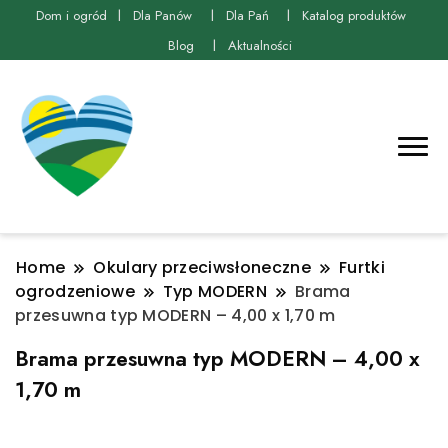
Dom i ogród
Dla Panów
Dla Pań
Katalog produktów
Blog
Aktualności
Home
Okulary przeciwsłoneczne
Furtki
ogrodzeniowe
Typ MODERN
Brama
przesuwna typ MODERN – 4,00 x 1,70 m
Brama przesuwna typ MODERN – 4,00 x
1,70 m