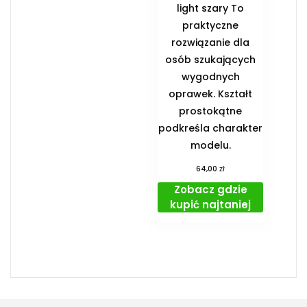
light szary To
praktyczne
rozwiązanie dla
osób szukających
wygodnych
oprawek. Kształt
prostokątne
podkreśla charakter
modelu.
zł
64,00
Zobacz gdzie
kupić najtaniej