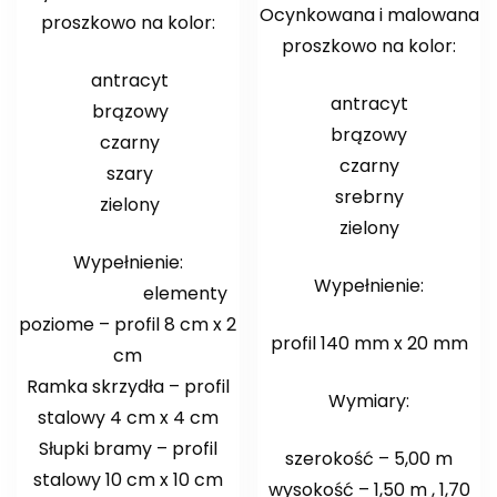
Ocynkowana i malowana
proszkowo na kolor:
proszkowo na kolor:
antracyt
antracyt
brązowy
brązowy
czarny
czarny
szary
srebrny
zielony
zielony
Wypełnienie:
Wypełnienie:
elementy
poziome – profil 8 cm x 2
profil 140 mm x 20 mm
cm
Ramka skrzydła – profil
Wymiary:
stalowy 4 cm x 4 cm
Słupki bramy – profil
szerokość – 5,00 m
stalowy 10 cm x 10 cm
wysokość – 1,50 m , 1,70