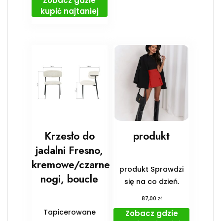
Zobacz gdzie
kupić najtaniej
Krzesło do
produkt
jadalni Fresno,
kremowe/czarne
produkt Sprawdzi
nogi, boucle
się na co dzień.
zł
87,00
Tapicerowane
Zobacz gdzie