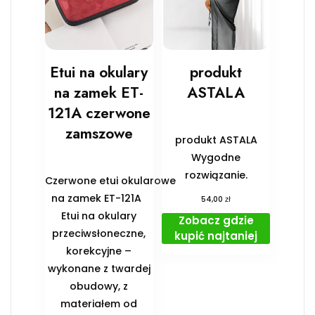
Etui na okulary
produkt
na zamek ET-
ASTALA
121A czerwone
zamszowe
produkt ASTALA
Wygodne
rozwiązanie.
Czerwone etui okularowe
na zamek ET-121A
zł
54,00
Etui na okulary
Zobacz gdzie
przeciwsłoneczne,
kupić najtaniej
korekcyjne –
wykonane z twardej
obudowy, z
materiałem od