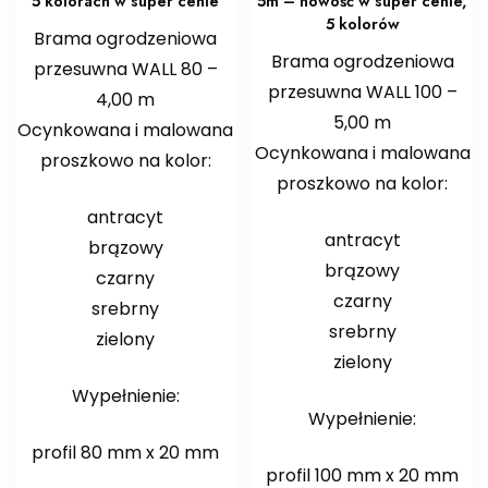
5 kolorach w super cenie
5m – nowość w super cenie,
5 kolorów
Brama ogrodzeniowa
Brama ogrodzeniowa
przesuwna WALL 80 –
przesuwna WALL 100 –
4,00 m
5,00 m
Ocynkowana i malowana
Ocynkowana i malowana
proszkowo na kolor:
proszkowo na kolor:
antracyt
antracyt
brązowy
brązowy
czarny
czarny
srebrny
srebrny
zielony
zielony
Wypełnienie:
Wypełnienie:
profil 80 mm x 20 mm
profil 100 mm x 20 mm