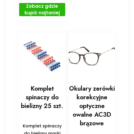
Zobacz gdzie
kupić najtaniej
Komplet
Okulary zerówki
spinaczy do
korekcyjne
bielizny 25 szt.
optyczne
owalne AC3D
brązowe
Komplet spinaczy
do bielizny marki