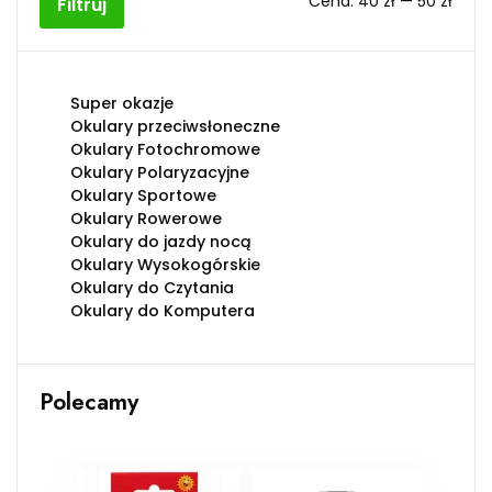
Cena:
40 zł
—
50 zł
Filtruj
min
max
Super okazje
Okulary przeciwsłoneczne
Okulary Fotochromowe
Okulary Polaryzacyjne
Okulary Sportowe
Okulary Rowerowe
Okulary do jazdy nocą
Okulary Wysokogórskie
Okulary do Czytania
Okulary do Komputera
Polecamy