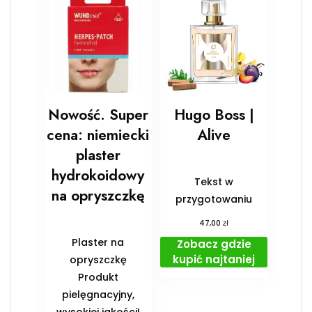
Nowość. Super
Hugo Boss |
cena: niemiecki
Alive
plaster
hydrokoidowy
Tekst w
na opryszczkę
przygotowaniu
zł
47,00
Plaster na
Zobacz gdzie
kupić najtaniej
opryszczkę
Produkt
pielęgnacyjny,