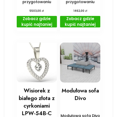
przygotowaniu
przygotowaniu
zł
zł
5503,00
1462,00
Zobacz gdzie
Zobacz gdzie
kupić najtaniej
kupić najtaniej
Wisiorek z
Modułowa sofa
białego złota z
Divo
cyrkoniami
LPW-54B-C
Modułowa sofa Divo