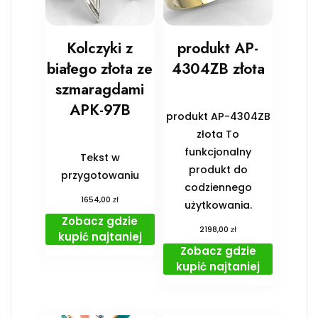
Kolczyki z
produkt AP-
białego złota ze
4304ZB złota
szmaragdami
APK-97B
produkt AP-4304ZB
złota To
funkcjonalny
Tekst w
produkt do
przygotowaniu
codziennego
zł
1654,00
użytkowania.
Zobacz gdzie
zł
2198,00
kupić najtaniej
Zobacz gdzie
kupić najtaniej