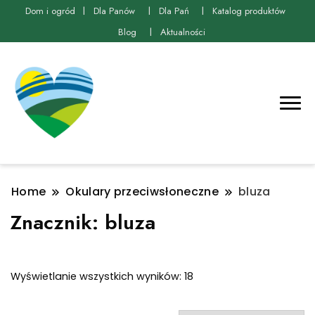
Dom i ogród
Dla Panów
Dla Pań
Katalog produktów
Blog
Aktualności
Home
Okulary przeciwsłoneczne
bluza
Znacznik:
bluza
Posortowane
Wyświetlanie wszystkich wyników: 18
według
najnowszych