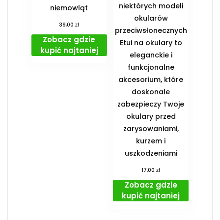
niektórych modeli
niemowląt
okularów
zł
39,00
przeciwsłonecznych
Zobacz gdzie
Etui na okulary to
kupić najtaniej
eleganckie i
funkcjonalne
akcesorium, które
doskonale
zabezpieczy Twoje
okulary przed
zarysowaniami,
kurzem i
uszkodzeniami
zł
17,00
Zobacz gdzie
kupić najtaniej