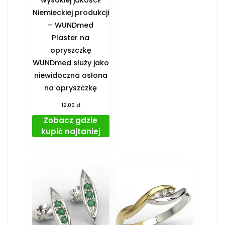
wysokiej jakości!
Niemieckiej produkcji
– WUNDmed
Plaster na
opryszczkę
WUNDmed służy jako
niewidoczna osłona
na opryszczkę
zł
12,00
Zobacz gdzie
kupić najtaniej