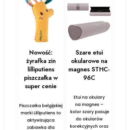
Nowość:
Szare etui
żyrafka zin
okularowe na
lilliputiens
magnes STHC-
piszczałka w
96C
super cenie
Etui na okulary
na magnes –
Piszczałka belgijskiej
kolor szary pasuje
marki Lilliputiens to
do okularów
aktywizująca
korekcyjnych oraz
zabawka dla