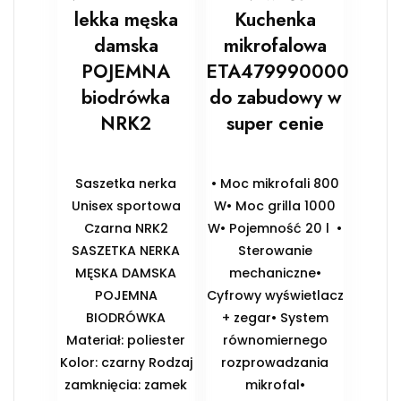
lekka męska
Kuchenka
damska
mikrofalowa
POJEMNA
ETA479990000
biodrówka
do zabudowy w
NRK2
super cenie
Saszetka nerka
• Moc mikrofali 800
Unisex sportowa
W• Moc grilla 1000
Czarna NRK2
W• Pojemność 20 l •
SASZETKA NERKA
Sterowanie
MĘSKA DAMSKA
mechaniczne•
POJEMNA
Cyfrowy wyświetlacz
BIODRÓWKA
+ zegar• System
Materiał: poliester
równomiernego
Kolor: czarny Rodzaj
rozprowadzania
zamknięcia: zamek
mikrofal•