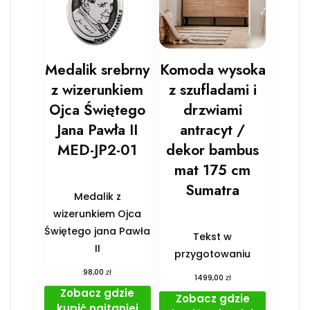
Medalik srebrny
Komoda wysoka
z wizerunkiem
z szufladami i
Ojca Świętego
drzwiami
Jana Pawła II
antracyt /
MED-JP2-01
dekor bambus
mat 175 cm
Sumatra
Medalik z
wizerunkiem Ojca
Świętego jana Pawła
Tekst w
II
przygotowaniu
zł
98,00
zł
1499,00
Zobacz gdzie
Zobacz gdzie
kupić najtaniej