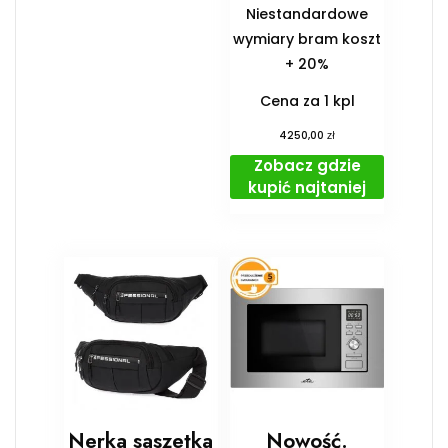
Niestandardowe
wymiary bram koszt
+ 20%
Cena za 1 kpl
zł
4250,00
Zobacz gdzie
kupić najtaniej
Nerka saszetka
Nowość.