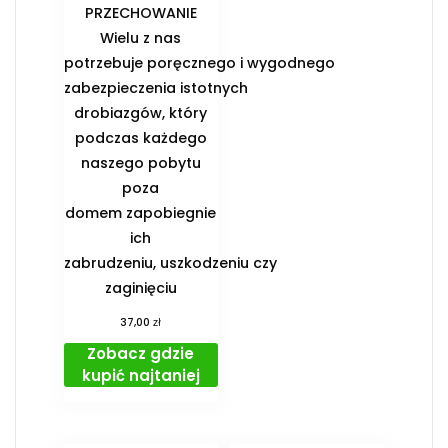
PRZECHOWANIE️
Wielu z nas
potrzebuje poręcznego i wygodnego
zabezpieczenia istotnych
drobiazgów, który
podczas każdego
naszego pobytu
poza
domem zapobiegnie
ich
zabrudzeniu, uszkodzeniu czy
zaginięciu
zł
37,00
Zobacz gdzie
kupić najtaniej