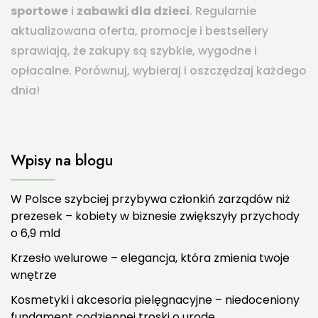
sportowe
i
zabawki dla dzieci
. Regularnie
aktualizowana oferta, promocje i bestsellery
sprawiają, że zakupy są szybkie, wygodne i
opłacalne. Porównuj, wybieraj i oszczędzaj każdego
dnia!
Wpisy na blogu
W Polsce szybciej przybywa członkiń zarządów niż
prezesek – kobiety w biznesie zwiększyły przychody
o 6,9 mld
Krzesło welurowe – elegancja, która zmienia twoje
wnętrze
Kosmetyki i akcesoria pielęgnacyjne – niedoceniony
fundament codziennej troski o urodę