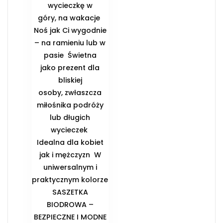
wycieczkę w
góry, na wakacje ️
Noś jak Ci wygodnie
– na ramieniu lub w
pasie ️ Świetna
jako prezent dla
bliskiej
osoby, zwłaszcza
miłośnika podróży
lub długich
wycieczek ️
Idealna dla kobiet
jak i mężczyzn ️ W
uniwersalnym i
praktycznym kolorze
️SASZETKA
BIODROWA –
BEZPIECZNE I MODNE