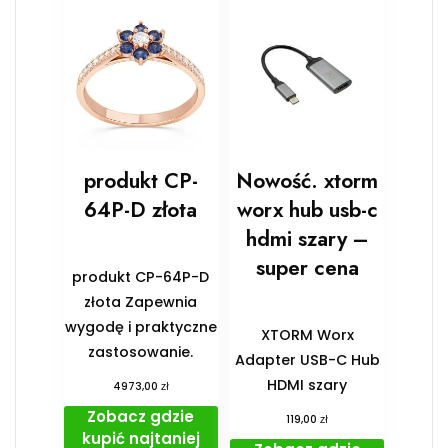
produkt CP-
Nowość. xtorm
64P-D złota
worx hub usb-c
hdmi szary –
super cena
produkt CP-64P-D
złota Zapewnia
wygodę i praktyczne
XTORM Worx
zastosowanie.
Adapter USB-C Hub
HDMI szary
zł
4973,00
Zobacz gdzie
zł
119,00
kupić najtaniej