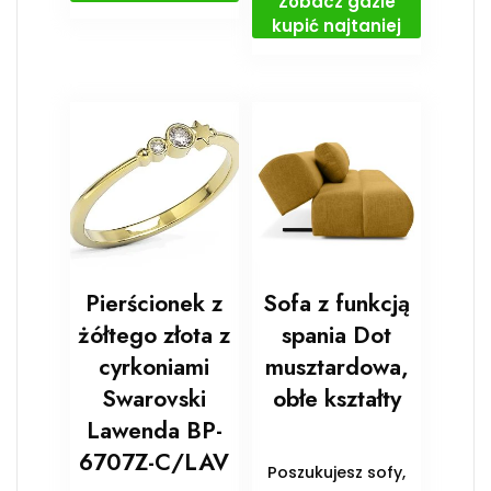
Zobacz gdzie
kupić najtaniej
Pierścionek z
Sofa z funkcją
żółtego złota z
spania Dot
cyrkoniami
musztardowa,
Swarovski
obłe kształty
Lawenda BP-
6707Z-C/LAV
Poszukujesz sofy,