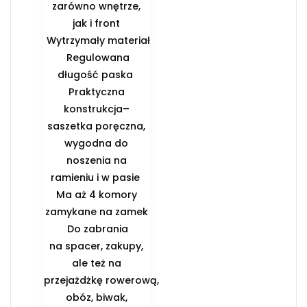
zarówno wnętrze,
jak i front
️ Wytrzymały materiał
️ Regulowana
długość paska ️
Praktyczna
konstrukcja–
saszetka poręczna,
wygodna do
noszenia na
ramieniu i w pasie ️
Ma aż 4 komory
zamykane na zamek
️ Do zabrania
na spacer, zakupy,
ale też na
przejażdżkę rowerową,
obóz, biwak,