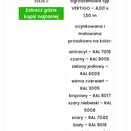
ogrodzeniowa typ
zł
329,00
VERTIGO – 4,00 x
Zobacz gdzie
1,50 m
kupić najtaniej
ocynkowana i
malowana
proszkowo na kolor:
antracyt – RAL 7016
czarny – RAL 9005
zielony jodłowy –
RAL 6009
winna czerwień –
RAL 3005
brązowy – RAL 8017
szary niebieski – RAL
5008
szary – RAL 7040
biały – RAL 9016