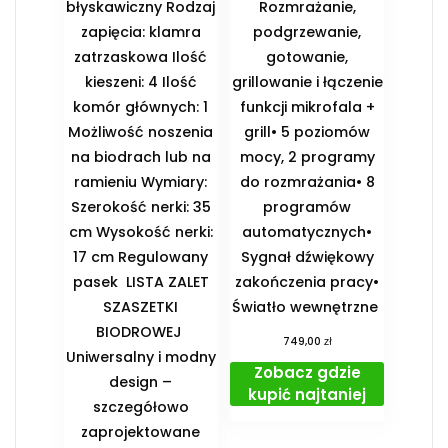
błyskawiczny Rodzaj
Rozmrażanie,
zapięcia: klamra
podgrzewanie,
zatrzaskowa Ilość
gotowanie,
kieszeni: 4 Ilość
grillowanie i łączenie
komór głównych: 1
funkcji mikrofala +
Możliwość noszenia
grill• 5 poziomów
na biodrach lub na
mocy, 2 programy
ramieniu Wymiary:
do rozmrażania• 8
Szerokość nerki: 35
programów
cm Wysokość nerki:
automatycznych•
17 cm Regulowany
Sygnał dźwiękowy
pasek ️ LISTA ZALET
zakończenia pracy•
SZASZETKI
Światło wewnętrzne
BIODROWEJ ️
zł
749,00
Uniwersalny i modny
Zobacz gdzie
design –
kupić najtaniej
szczegółowo
zaprojektowane