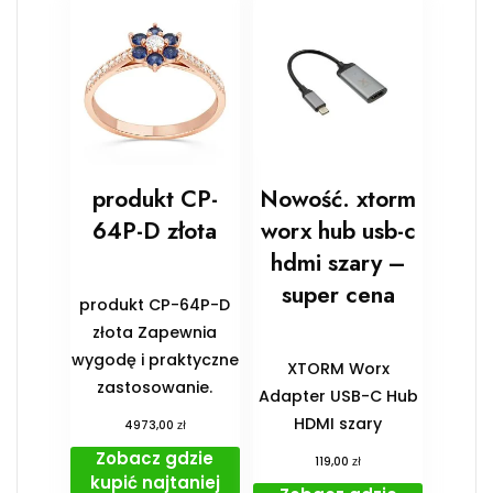
produkt CP-
Nowość. xtorm
64P-D złota
worx hub usb-c
hdmi szary –
super cena
produkt CP-64P-D
złota Zapewnia
wygodę i praktyczne
XTORM Worx
zastosowanie.
Adapter USB-C Hub
HDMI szary
zł
4973,00
Zobacz gdzie
zł
119,00
kupić najtaniej