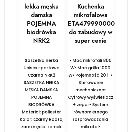
lekka męska
Kuchenka
damska
mikrofalowa
POJEMNA
ETA479990000
biodrówka
do zabudowy w
NRK2
super cenie
Saszetka nerka
• Moc mikrofali 800
Unisex sportowa
W• Moc grilla 1000
Czarna NRK2
W• Pojemność 20 l •
SASZETKA NERKA
Sterowanie
MĘSKA DAMSKA
mechaniczne•
POJEMNA
Cyfrowy wyświetlacz
BIODRÓWKA
+ zegar• System
Materiał: poliester
równomiernego
Kolor: czarny Rodzaj
rozprowadzania
zamknięcia: zamek
mikrofal•