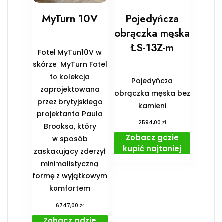
MyTurn 10V
Pojedyńcza
obrączka męska
ŁS-13Z-m
Fotel MyTun10V w
skórze MyTurn Fotel
to kolekcja
Pojedyńcza
zaprojektowana
obrączka męska bez
przez brytyjskiego
kamieni
projektanta Paula
zł
2594,00
Brooksa, który
Zobacz gdzie
w sposób
kupić najtaniej
zaskakujący zderzył
minimalistyczną
formę z wyjątkowym
komfortem
zł
6747,00
Zobacz gdzie