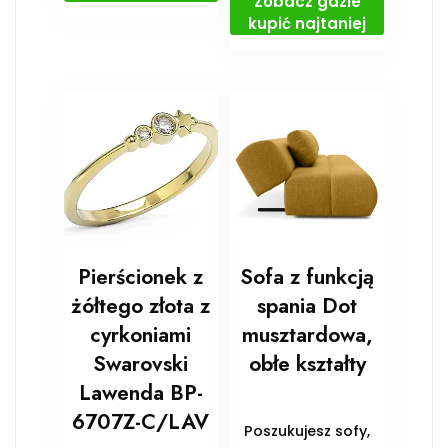
Zobacz gdzie
kupić najtaniej
Pierścionek z
Sofa z funkcją
żółtego złota z
spania Dot
cyrkoniami
musztardowa,
Swarovski
obłe kształty
Lawenda BP-
6707Z-C/LAV
Poszukujesz sofy,