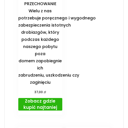
PRZECHOWANIE️
Wielu z nas
potrzebuje poręcznego i wygodnego
zabezpieczenia istotnych
drobiazgów, który
podczas każdego
naszego pobytu
poza
domem zapobiegnie
ich
zabrudzeniu, uszkodzeniu czy
zaginięciu
zł
37,00
Zobacz gdzie
kupić najtaniej