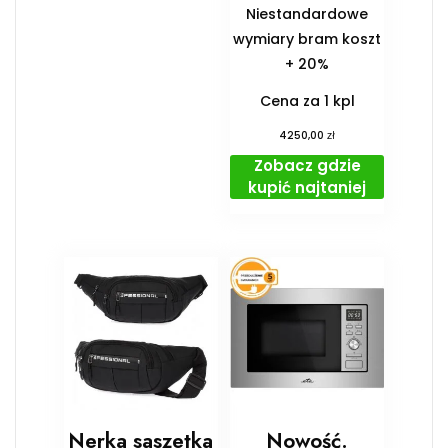
Niestandardowe
wymiary bram koszt
+ 20%
Cena za 1 kpl
zł
4250,00
Zobacz gdzie
kupić najtaniej
Nerka saszetka
Nowość.