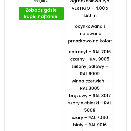
ogrodzeniowa typ
zł
329,00
VERTIGO – 4,00 x
Zobacz gdzie
1,50 m
kupić najtaniej
ocynkowana i
malowana
proszkowo na kolor:
antracyt – RAL 7016
czarny – RAL 9005
zielony jodłowy –
RAL 6009
winna czerwień –
RAL 3005
brązowy – RAL 8017
szary niebieski – RAL
5008
szary – RAL 7040
biały – RAL 9016