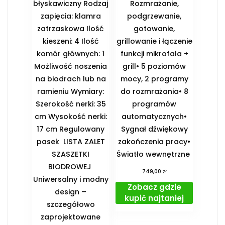
błyskawiczny Rodzaj
Rozmrażanie,
zapięcia: klamra
podgrzewanie,
zatrzaskowa Ilość
gotowanie,
kieszeni: 4 Ilość
grillowanie i łączenie
komór głównych: 1
funkcji mikrofala +
Możliwość noszenia
grill• 5 poziomów
na biodrach lub na
mocy, 2 programy
ramieniu Wymiary:
do rozmrażania• 8
Szerokość nerki: 35
programów
cm Wysokość nerki:
automatycznych•
17 cm Regulowany
Sygnał dźwiękowy
pasek ️ LISTA ZALET
zakończenia pracy•
SZASZETKI
Światło wewnętrzne
BIODROWEJ ️
zł
749,00
Uniwersalny i modny
Zobacz gdzie
design –
kupić najtaniej
szczegółowo
zaprojektowane