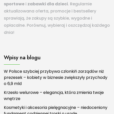
sportowe
i
zabawki dla dzieci
. Regularnie
aktualizowana oferta, promocje i bestsellery
sprawiają, że zakupy są szybkie, wygodne i
opłacalne. Porównuj, wybieraj i oszczędzaj każdego
dnia!
Wpisy na blogu
W Polsce szybciej przybywa członkiń zarządów niż
prezesek – kobiety w biznesie zwiększyły przychody
o 6,9 mld
Krzesło welurowe – elegancja, która zmienia twoje
wnętrze
Kosmetyki i akcesoria pielęgnacyjne – niedoceniony
fundament codziennej troski o urodę