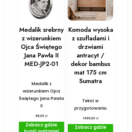
Medalik srebrny
Komoda wysoka
z wizerunkiem
z szufladami i
Ojca Świętego
drzwiami
Jana Pawła II
antracyt /
MED-JP2-01
dekor bambus
mat 175 cm
Sumatra
Medalik z
wizerunkiem Ojca
Świętego jana Pawła
Tekst w
II
przygotowaniu
zł
98,00
zł
1499,00
Zobacz gdzie
Zobacz gdzie
kupić najtaniej