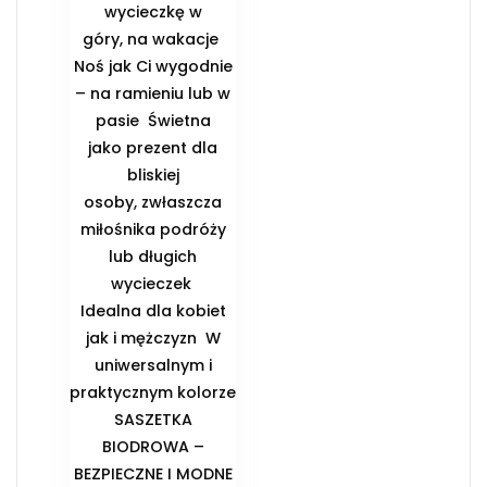
wycieczkę w
góry, na wakacje ️
Noś jak Ci wygodnie
– na ramieniu lub w
pasie ️ Świetna
jako prezent dla
bliskiej
osoby, zwłaszcza
miłośnika podróży
lub długich
wycieczek ️
Idealna dla kobiet
jak i mężczyzn ️ W
uniwersalnym i
praktycznym kolorze
️SASZETKA
BIODROWA –
BEZPIECZNE I MODNE