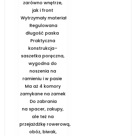
zarówno wnętrze,
jak i front
️ Wytrzymały materiał
️ Regulowana
długość paska ️
Praktyczna
konstrukcja–
saszetka poręczna,
wygodna do
noszenia na
ramieniu i w pasie ️
Ma aż 4 komory
zamykane na zamek
️ Do zabrania
na spacer, zakupy,
ale też na
przejażdżkę rowerową,
obóz, biwak,