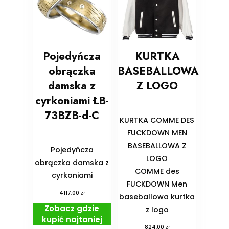
Pojedyńcza
KURTKA
obrączka
BASEBALLOWA
damska z
Z LOGO
cyrkoniami ŁB-
73BZB-d-C
KURTKA COMME DES
FUCKDOWN MEN
BASEBALLOWA Z
Pojedyńcza
LOGO
obrączka damska z
COMME des
cyrkoniami
FUCKDOWN Men
zł
4117,00
baseballowa kurtka
Zobacz gdzie
z logo
kupić najtaniej
zł
824,00