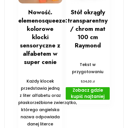
Nowość.
Stół okrągły
elemenosqueeze:
transparentny
kolorowe
/ chrom mat
klocki
100 cm
sensoryczne z
Raymond
alfabetem w
super cenie
Tekst w
przygotowaniu
Każdy klocek
zł
534,00
przedstawia jedną
Zobacz gdzie
z liter alfabetu oraz
kupić najtaniej
płaskorzeźbione zwierzątko,
którego angielska
nazwa odpowiada
danej literce