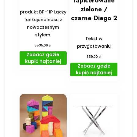
tapicerowane
zielone /
produkt BP-11P Łączy
czarne Diego 2
funkcjonalność z
nowoczesnym
stylem.
Tekst w
zł
5535,00
przygotowaniu
Zobacz gdzie
zł
359,00
kupić najtaniej
Zobacz gdzie
kupić najtaniej