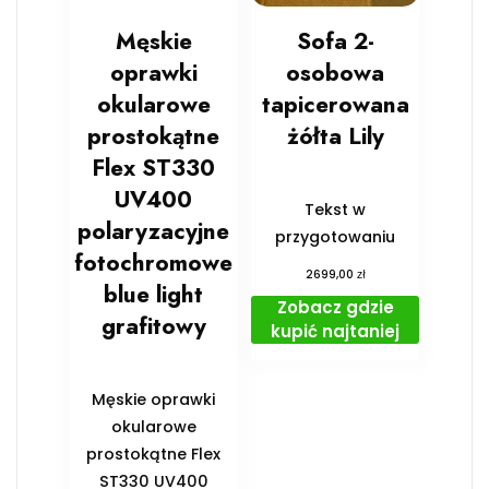
Męskie
Sofa 2-
oprawki
osobowa
okularowe
tapicerowana
prostokątne
żółta Lily
Flex ST330
UV400
Tekst w
polaryzacyjne
przygotowaniu
fotochromowe
zł
2699,00
blue light
Zobacz gdzie
grafitowy
kupić najtaniej
Męskie oprawki
okularowe
prostokątne Flex
ST330 UV400