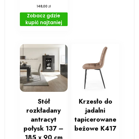
zł
148,00
Zobacz gdzie
kupić najtaniej
Stół
Krzesło do
rozkładany
jadalni
antracyt
tapicerowane
połysk 137 –
beżowe K417
185 x 90 cm