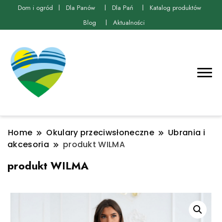
Dom i ogród
Dla Panów
Dla Pań
Katalog produktów
Blog
Aktualności
Home
Okulary przeciwsłoneczne
Ubrania i
akcesoria
produkt WILMA
produkt WILMA