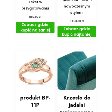
funkcjonalność z
Tekst w
nowoczesnym
przygotowaniu
stylem.
zł
1189,00
zł
3453,00
Zobacz gdzie
Zobacz gdzie
kupić najtaniej
kupić najtaniej
produkt BP-
Krzesło do
11P
jadalni