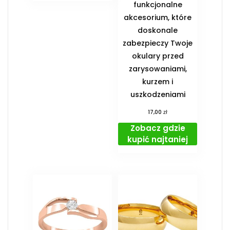
funkcjonalne
akcesorium, które
doskonale
zabezpieczy Twoje
okulary przed
zarysowaniami,
kurzem i
uszkodzeniami
zł
17,00
Zobacz gdzie
kupić najtaniej