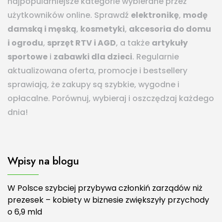
najpopularniejsze kategorie wybierane przez
użytkowników online. Sprawdź
elektronikę
,
modę
damską i męską
,
kosmetyki
,
akcesoria do domu
i ogrodu
,
sprzęt RTV i AGD
, a także
artykuły
sportowe
i
zabawki dla dzieci
. Regularnie
aktualizowana oferta, promocje i bestsellery
sprawiają, że zakupy są szybkie, wygodne i
opłacalne. Porównuj, wybieraj i oszczędzaj każdego
dnia!
Wpisy na blogu
W Polsce szybciej przybywa członkiń zarządów niż
prezesek – kobiety w biznesie zwiększyły przychody
o 6,9 mld