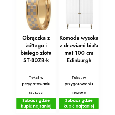
Obrączka z
Komoda wysoka
żółtego i
z drzwiami biała
białego złota
mat 100 cm
ST-80ZB-k
Edinburgh
Tekst w
Tekst w
przygotowaniu
przygotowaniu
zł
zł
5503,00
1462,00
Zobacz gdzie
Zobacz gdzie
kupić najtaniej
kupić najtaniej