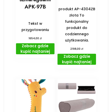
APK-97B
produkt AP-4304ZB
złota To
funkcjonalny
Tekst w
produkt do
przygotowaniu
codziennego
zł
1654,00
użytkowania.
Zobacz gdzie
zł
2198,00
kupić najtaniej
Zobacz gdzie
kupić najtaniej