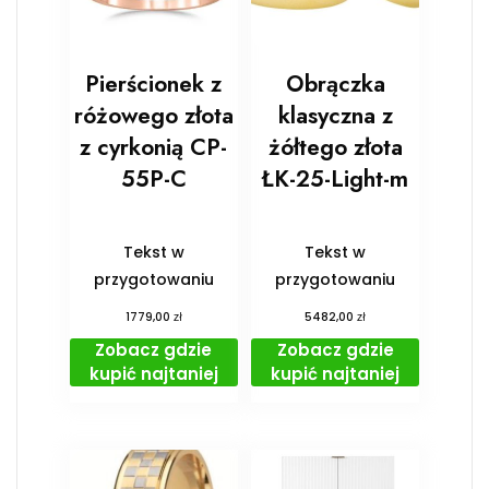
Pierścionek z
Obrączka
różowego złota
klasyczna z
z cyrkonią CP-
żółtego złota
55P-C
ŁK-25-Light-m
Tekst w
Tekst w
przygotowaniu
przygotowaniu
zł
zł
1779,00
5482,00
Zobacz gdzie
Zobacz gdzie
kupić najtaniej
kupić najtaniej