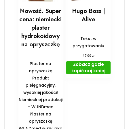
Nowość. Super
Hugo Boss |
cena: niemiecki
Alive
plaster
hydrokoidowy
Tekst w
na opryszczkę
przygotowaniu
zł
47,00
Plaster na
Zobacz gdzie
kupić najtaniej
opryszczkę
Produkt
pielęgnacyjny,
wysokiej jakości!
Niemieckiej produkcji
– WUNDmed
Plaster na
opryszczkę
WUNDmed służy jako