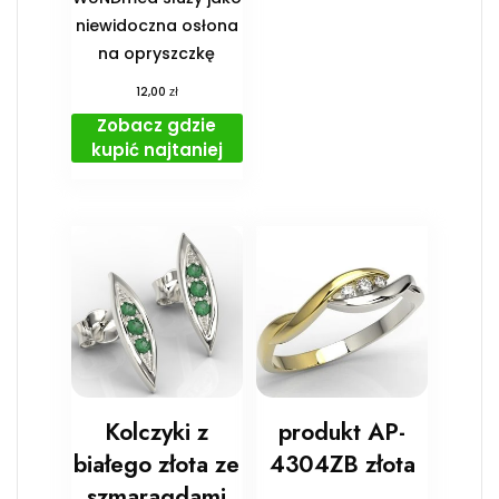
niewidoczna osłona
na opryszczkę
zł
12,00
Zobacz gdzie
kupić najtaniej
Kolczyki z
produkt AP-
białego złota ze
4304ZB złota
szmaragdami