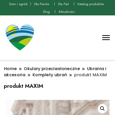
Dom i ogród
Dla Panów
Dla Pań
Katalog produktów
Blog
Aktualności
Home
Okulary przeciwsłoneczne
Ubrania i
akcesoria
Komplety ubrań
produkt MAXIM
produkt MAXIM