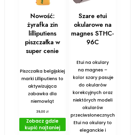
Nowość:
Szare etui
żyrafka zin
okularowe na
lilliputiens
magnes STHC-
piszczałka w
96C
super cenie
Etui na okulary
na magnes –
Piszczałka belgijskiej
kolor szary pasuje
marki Lilliputiens to
do okularów
aktywizująca
korekcyjnych oraz
zabawka dla
niektórych modeli
niemowląt
okularów
zł
39,00
przeciwsłonecznych
Zobacz gdzie
Etui na okulary to
kupić najtaniej
eleganckie i