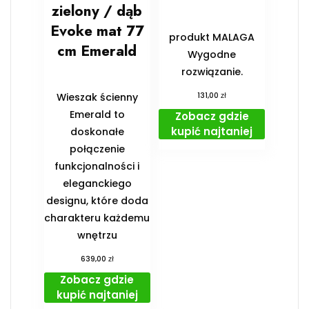
zielony / dąb
Evoke mat 77
produkt MALAGA
cm Emerald
Wygodne
rozwiązanie.
zł
Wieszak ścienny
131,00
Emerald to
Zobacz gdzie
kupić najtaniej
doskonałe
połączenie
funkcjonalności i
eleganckiego
designu, które doda
charakteru każdemu
wnętrzu
zł
639,00
Zobacz gdzie
kupić najtaniej