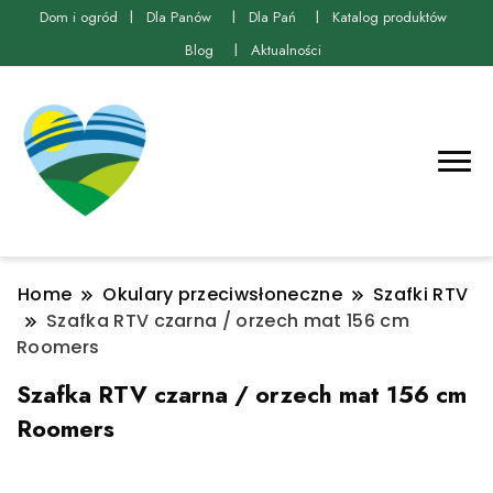
Dom i ogród
Dla Panów
Dla Pań
Katalog produktów
Blog
Aktualności
Home
Okulary przeciwsłoneczne
Szafki RTV
Szafka RTV czarna / orzech mat 156 cm
Roomers
Szafka RTV czarna / orzech mat 156 cm
Roomers