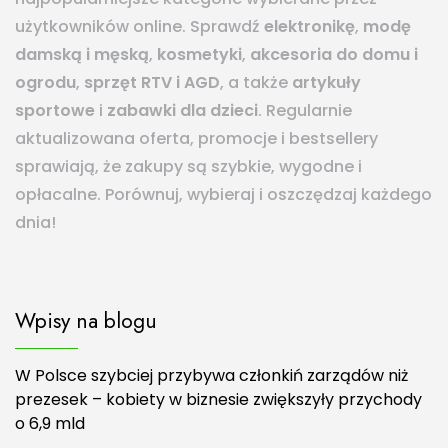
użytkowników online. Sprawdź
elektronikę
,
modę
damską i męską
,
kosmetyki
,
akcesoria do domu i
ogrodu
,
sprzęt RTV i AGD
, a także
artykuły
sportowe
i
zabawki dla dzieci
. Regularnie
aktualizowana oferta, promocje i bestsellery
sprawiają, że zakupy są szybkie, wygodne i
opłacalne. Porównuj, wybieraj i oszczędzaj każdego
dnia!
Wpisy na blogu
W Polsce szybciej przybywa członkiń zarządów niż
prezesek – kobiety w biznesie zwiększyły przychody
o 6,9 mld