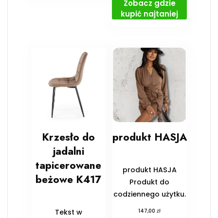
Zobacz gdzie
kupić najtaniej
Krzesło do
produkt HASJA
jadalni
tapicerowane
produkt HASJA
beżowe K417
Produkt do
codziennego użytku.
zł
Tekst w
147,00