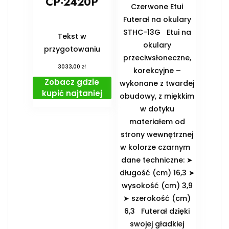
CP-2420P
Czerwone Etui
Futerał na okulary
STHC-13G Etui na
Tekst w
okulary
przygotowaniu
przeciwsłoneczne,
zł
3033,00
korekcyjne –
Zobacz gdzie
wykonane z twardej
kupić najtaniej
obudowy, z miękkim
w dotyku
materiałem od
strony wewnętrznej
w kolorze czarnym
dane techniczne: ➤
długość (cm) 16,3 ➤
wysokość (cm) 3,9
➤ szerokość (cm)
6,3 Futerał dzięki
swojej gładkiej