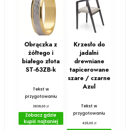
Obrączka z
Krzesło do
żółtego i
jadalni
białego złota
drewniane
ST-63ZB-k
tapicerowane
szare / czarne
Azul
Tekst w
przygotowaniu
Tekst w
zł
3838,00
przygotowaniu
Zobacz gdzie
kupić najtaniej
zł
425,00