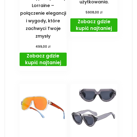
użytkowania.
Lorraine –
zł
połączenie elegancji
5908,00
i wygody, które
Zobacz gdzie
kupić najtaniej
zachwyci Twoje
zmysły
zł
499,00
Zobacz gdzie
kupić najtaniej