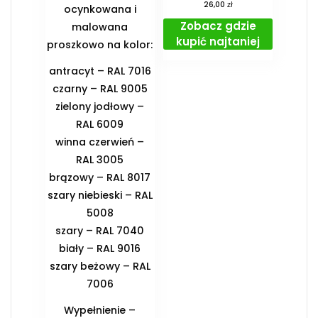
zł
26,00
ocynkowana i
Zobacz gdzie
malowana
kupić najtaniej
proszkowo na kolor:
antracyt – RAL 7016
czarny – RAL 9005
zielony jodłowy –
RAL 6009
winna czerwień –
RAL 3005
brązowy – RAL 8017
szary niebieski – RAL
5008
szary – RAL 7040
biały – RAL 9016
szary beżowy – RAL
7006
Wypełnienie –