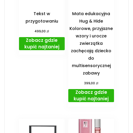
Tekst w
Mata edukacyjna
przygotowaniu
Hug & Hide
Kolorowe, przyjazne
zł
499,00
wzory i urocze
Zobacz gdzie
zwierzątka
kupić najtaniej
zachęcają dziecko
do
multisensorycznej
zabawy
zł
399,00
Zobacz gdzie
kupić najtaniej