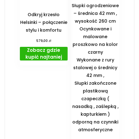
Słupki ogrodzeniowe
– średnica 42 mm ,
Odkryj krzesło
wysokość 260 cm
Helsinki – połączenie
Ocynkowane i
stylu i komfortu
malowane
zł
579,00
proszkowo na kolor
Zobacz gdzie
czarny
kupić najtaniej
Wykonane z rury
stalowej o średnicy
42 mm ,
Słupki zakończone
plastikową
czapeczką (
nasadką , zaślepką ,
kapturkiem )
odporną na czynniki
atmosferyczne