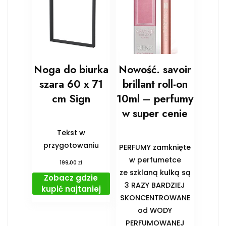
Noga do biurka
Nowość. savoir
szara 60 x 71
brillant roll-on
cm Sign
10ml – perfumy
w super cenie
Tekst w
przygotowaniu
PERFUMY zamknięte
w perfumetce
zł
199,00
ze szklaną kulką są
Zobacz gdzie
3 RAZY BARDZIEJ
kupić najtaniej
SKONCENTROWANE
od WODY
PERFUMOWANEJ