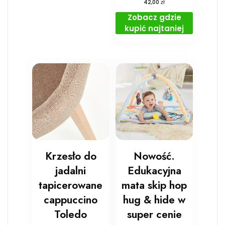
zł
42,00
Zobacz gdzie
kupić najtaniej
Krzesło do
Nowość.
jadalni
Edukacyjna
tapicerowane
mata skip hop
cappuccino
hug & hide w
Toledo
super cenie