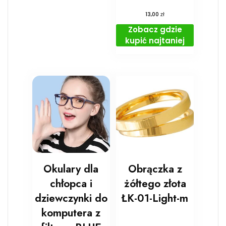
zł
13,00
Zobacz gdzie
kupić najtaniej
Okulary dla
Obrączka z
chłopca i
żółtego złota
dziewczynki do
ŁK-01-Light-m
komputera z