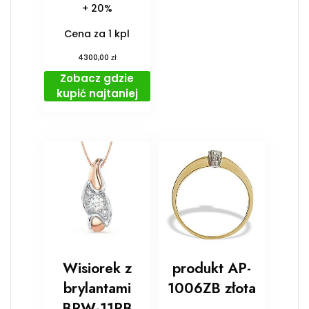
+ 20%
Cena za 1 kpl
zł
4300,00
Zobacz gdzie
kupić najtaniej
Wisiorek z
produkt AP-
brylantami
1006ZB złota
BPW-11PB