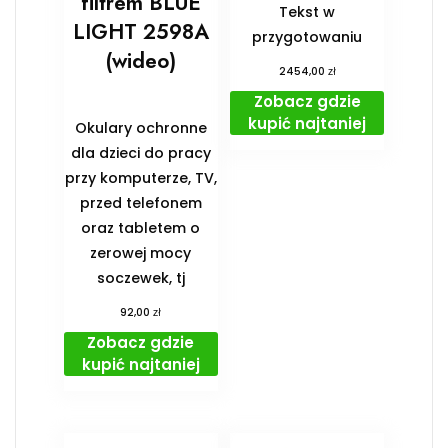
filtrem BLUE
Tekst w
LIGHT 2598A
przygotowaniu
(wideo)
zł
2454,00
Zobacz gdzie
kupić najtaniej
Okulary ochronne
dla dzieci do pracy
przy komputerze, TV,
przed telefonem
oraz tabletem o
zerowej mocy
soczewek, tj
zł
92,00
Zobacz gdzie
kupić najtaniej