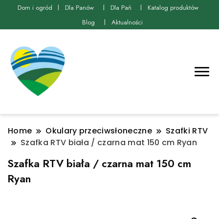
Dom i ogród
Dla Panów
Dla Pań
Katalog produktów
Blog
Aktualności
Home
Okulary przeciwsłoneczne
Szafki RTV
Szafka RTV biała / czarna mat 150 cm Ryan
Szafka RTV biała / czarna mat 150 cm
Ryan